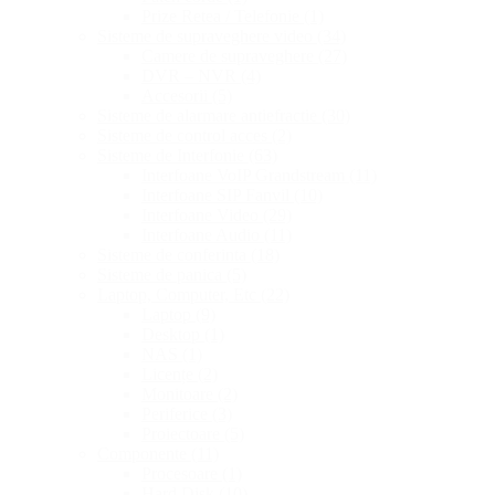
Prize Retea / Telefonie
(1)
Sisteme de supraveghere video
(34)
Camere de supraveghere
(27)
DVR – NVR
(4)
Accesorii
(5)
Sisteme de alarmare antiefractie
(30)
Sisteme de control acces
(2)
Sisteme de Interfonie
(63)
Interfoane VoIP Grandstream
(11)
Interfoane SIP Fanvil
(10)
Interfoane Video
(29)
Interfoane Audio
(11)
Sisteme de conferinta
(18)
Sisteme de panica
(5)
Laptop, Computer, Etc
(22)
Laptop
(9)
Desktop
(1)
NAS
(1)
Licențe
(2)
Monitoare
(2)
Periferice
(3)
Proiectoare
(5)
Componente
(11)
Procesoare
(1)
Hard Disk
(10)