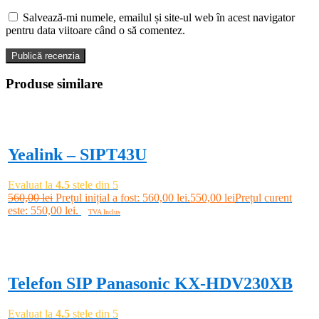
Salvează-mi numele, emailul și site-ul web în acest navigator
pentru data viitoare când o să comentez.
Produse similare
-2%
Yealink – SIPT43U
Evaluat la
4.5
stele din 5
560,00
lei
Prețul inițial a fost: 560,00 lei.
550,00
lei
Prețul curent
este: 550,00 lei.
TVA Inclus
Adaugă în coș
-43%
Telefon SIP Panasonic KX-HDV230XB
Evaluat la
4.5
stele din 5