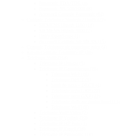
Panasonic TDA/TDE
(4)
Panasonic NS 500/1000
(8)
Accesorii Centrale Panasonic
(64)
Centrale Telefonice Siemens / Unify
(22)
SIEMENS Hipath 1100
(14)
SIEMENS Hipath 3000
(7)
Unify OpenScape
(1)
Accesorii Centrale SIEMENS
(15)
Centrale Telefonice de capacitate mica
(4)
Kit-uri Centrale Telefonice IP
(20)
Telefoane VoIP
(218)
Telefoane IP Dinstar
(5)
Telefoane IP Grandstream
(76)
Telefoane Wi-Fi
(8)
Telefoane DECT
(5)
Statii de baza – DECT
(4)
Telefoane seria GRP
(27)
Telefoane seria GXP
(12)
Telefoane dedicate pentru hotel
(13)
Telefoane Wi-Fi
(8)
Telefoane VoIP Video
(7)
Telefoane IP Yealink
(29)
Telefoane IP HP Poly
(1)
Telefoane IP Fanvil
(18)
Telefoane IP Panasonic
(18)