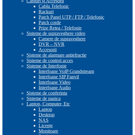
Cabluri și Accesorii
Cablu Telefonic
Rackuri
Patch Panel UTP / FTP / Telefonic
Patch corde
Prize Retea / Telefonie
Sisteme de supraveghere video
Camere de supraveghere
DVR – NVR
Accesorii
Sisteme de alarmare antiefractie
Sisteme de control acces
Sisteme de Interfonie
Interfoane VoIP Grandstream
Interfoane SIP Fanvil
Interfoane Video
Interfoane Audio
Sisteme de conferinta
Sisteme de panica
Laptop, Computer, Etc
Laptop
Desktop
NAS
Licențe
Monitoare