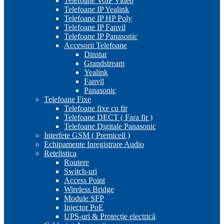
Telefoane VoIP Video
Telefoane IP Yealink
Telefoane IP HP Poly
Telefoane IP Fanvil
Telefoane IP Panasonic
Accesorii Telefoane
Dinstar
Grandstream
Yealink
Fanvil
Panasonic
Telefoane Fixe
Telefoane fixe cu fir
Telefoane DECT ( Fara fir )
Telefoane Digitale Panasonic
Interfete GSM ( Premicell )
Echipamente Inregistrare Audio
Retelistica
Routere
Switch-uri
Access Point
Wireless Bridge
Module SFP
Injector PoE
UPS-uri & Protecție electrică