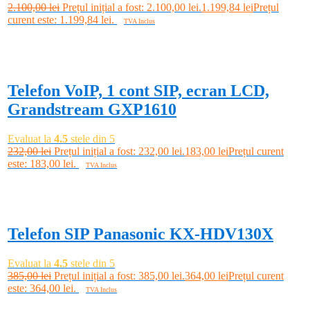
2.100,00
lei
Prețul inițial a fost: 2.100,00 lei.
1.199,84
lei
Prețul
curent este: 1.199,84 lei.
TVA Inclus
Adaugă în coș
-21%
Telefon VoIP, 1 cont SIP, ecran LCD,
Grandstream GXP1610
Evaluat la
4.5
stele din 5
232,00
lei
Prețul inițial a fost: 232,00 lei.
183,00
lei
Prețul curent
este: 183,00 lei.
TVA Inclus
Adaugă în coș
-5%
Telefon SIP Panasonic KX-HDV130X
Evaluat la
4.5
stele din 5
385,00
lei
Prețul inițial a fost: 385,00 lei.
364,00
lei
Prețul curent
este: 364,00 lei.
TVA Inclus
Adaugă în coș