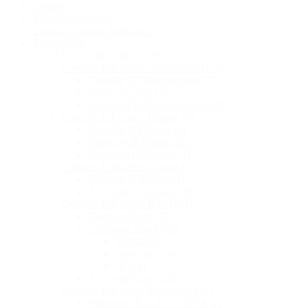
Livrare
Solicită o instalare
Service Centrale Telefonice
Promoții
(4)
CATEGORII DE PRODUSE
Centrale Telefonice Grandstream
(12)
Centrale IP Grandstream
(12)
Gateway VoIP
(10)
Accesorii VoIP Grandstream
(9)
Centrale Telefonice Dinstar
(9)
Centrale IP Dinstar
(9)
Gateway IP Dinstar
(22)
Accesorii IP Dinstar
(1)
Centrale Telefonice Yeastar
(11)
Centrale IP Yeastar
(11)
Accesorii IP Yeastar
(36)
Centrale Telefonice Karel
(31)
Centrale Karel
(31)
Telefoane Karel
(20)
Digitale
(3)
Analogice
(4)
IP
(13)
Accesorii Karel
(12)
Centrale Telefonice Panasonic
(25)
Panasonic KX-TES / TEM
(12)