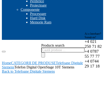
Periferice
Proiectoare
Componente
Procesoare
Hard Disk
Memorie Ram
Ai o întrebare?
Sunați-ne!
+4 021
Products search
250 71 82
+4 0787
55 77 77
+4 0744
Home
CATEGORII DE PRODUSE
Telefoane Digitale
29 17 18
Siemens
Telefon Digital OpenStage 10T Siemens
Back to Telefoane Digitale Siemens
-7%