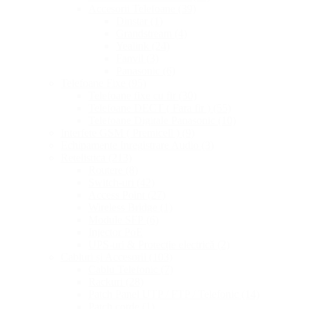
Accesorii Telefoane
(39)
Dinstar
(1)
Grandstream
(4)
Yealink
(24)
Fanvil
(3)
Panasonic
(6)
Telefoane Fixe
(95)
Telefoane fixe cu fir
(30)
Telefoane DECT ( Fara fir )
(55)
Telefoane Digitale Panasonic
(10)
Interfete GSM ( Premicell )
(9)
Echipamente Inregistrare Audio
(3)
Retelistica
(213)
Routere
(8)
Switch-uri
(42)
Access Point
(27)
Wireless Bridge
(1)
Module SFP
(6)
Injector PoE
UPS-uri & Protecție electrică
(2)
Cabluri și Accesorii
(103)
Cablu Telefonic
(7)
Rackuri
(28)
Patch Panel UTP / FTP / Telefonic
(14)
Patch corde
(1)