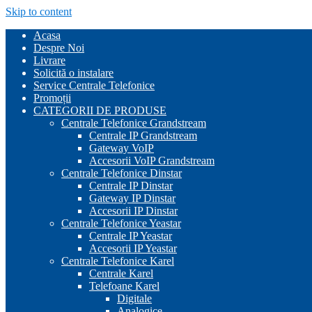
Skip to content
Acasa
Despre Noi
Livrare
Solicită o instalare
Service Centrale Telefonice
Promoții
CATEGORII DE PRODUSE
Centrale Telefonice Grandstream
Centrale IP Grandstream
Gateway VoIP
Accesorii VoIP Grandstream
Centrale Telefonice Dinstar
Centrale IP Dinstar
Gateway IP Dinstar
Accesorii IP Dinstar
Centrale Telefonice Yeastar
Centrale IP Yeastar
Accesorii IP Yeastar
Centrale Telefonice Karel
Centrale Karel
Telefoane Karel
Digitale
Analogice