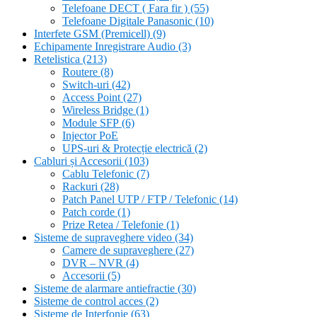
Telefoane DECT ( Fara fir )
(55)
Telefoane Digitale Panasonic
(10)
Interfete GSM (Premicell)
(9)
Echipamente Inregistrare Audio
(3)
Retelistica
(213)
Routere
(8)
Switch-uri
(42)
Access Point
(27)
Wireless Bridge
(1)
Module SFP
(6)
Injector PoE
UPS-uri & Protecție electrică
(2)
Cabluri și Accesorii
(103)
Cablu Telefonic
(7)
Rackuri
(28)
Patch Panel UTP / FTP / Telefonic
(14)
Patch corde
(1)
Prize Retea / Telefonie
(1)
Sisteme de supraveghere video
(34)
Camere de supraveghere
(27)
DVR – NVR
(4)
Accesorii
(5)
Sisteme de alarmare antiefractie
(30)
Sisteme de control acces
(2)
Sisteme de Interfonie
(63)