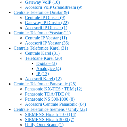
Gateway VoIP
(10)
Accesorii VoIP Grandstream
(9)
Centrale Telefonice Dinstar
(9)
Centrale IP Dinstar
(9)
Gateway IP Dinstar
(22)
Accesorii IP Dinstar
(1)
Centrale Telefonice Yeastar
(11)
Centrale IP Yeastar
(11)
Accesorii IP Yeastar
(36)
Centrale Telefonice Karel
(31)
Centrale Karel
(31)
Telefoane Karel
(20)
Digitale
(3)
Analogice
(4)
IP
(13)
Accesorii Karel
(12)
Centrale Telefonice Panasonic
(25)
Panasonic KX-TES / TEM
(12)
Panasonic TDA/TDE
(4)
Panasonic NS 500/1000
(8)
Accesorii Centrale Panasonic
(64)
Centrale Telefonice Siemens / Unify
(22)
SIEMENS Hipath 1100
(14)
SIEMENS Hipath 3000
(7)
Unify OpenScape
(1)