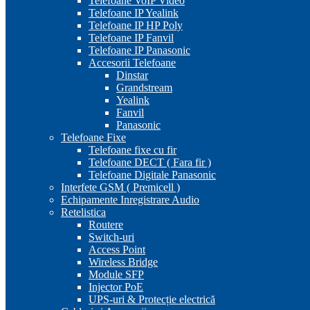
Telefoane VoIP Video
Telefoane IP Yealink
Telefoane IP HP Poly
Telefoane IP Fanvil
Telefoane IP Panasonic
Accesorii Telefoane
Dinstar
Grandstream
Yealink
Fanvil
Panasonic
Telefoane Fixe
Telefoane fixe cu fir
Telefoane DECT ( Fara fir )
Telefoane Digitale Panasonic
Interfete GSM ( Premicell )
Echipamente Inregistrare Audio
Retelistica
Routere
Switch-uri
Access Point
Wireless Bridge
Module SFP
Injector PoE
UPS-uri & Protecție electrică