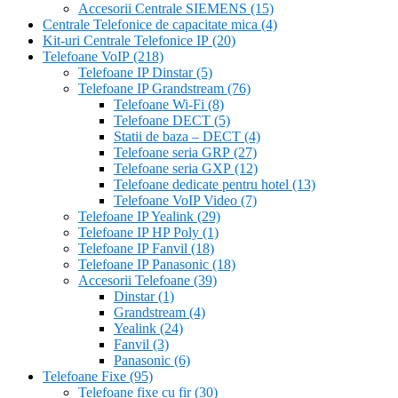
Accesorii Centrale SIEMENS
(15)
Centrale Telefonice de capacitate mica
(4)
Kit-uri Centrale Telefonice IP
(20)
Telefoane VoIP
(218)
Telefoane IP Dinstar
(5)
Telefoane IP Grandstream
(76)
Telefoane Wi-Fi
(8)
Telefoane DECT
(5)
Statii de baza – DECT
(4)
Telefoane seria GRP
(27)
Telefoane seria GXP
(12)
Telefoane dedicate pentru hotel
(13)
Telefoane VoIP Video
(7)
Telefoane IP Yealink
(29)
Telefoane IP HP Poly
(1)
Telefoane IP Fanvil
(18)
Telefoane IP Panasonic
(18)
Accesorii Telefoane
(39)
Dinstar
(1)
Grandstream
(4)
Yealink
(24)
Fanvil
(3)
Panasonic
(6)
Telefoane Fixe
(95)
Telefoane fixe cu fir
(30)