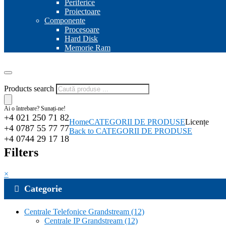
Periferice
Proiectoare
Componente
Procesoare
Hard Disk
Memorie Ram
Products search
Ai o întrebare? Sunați-ne!
+4 021 250 71 82
Home
CATEGORII DE PRODUSE
Licențe
+4 0787 55 77 77
Back to CATEGORII DE PRODUSE
+4 0744 29 17 18
Filters
×
Categorie
Centrale Telefonice Grandstream
(12)
Centrale IP Grandstream
(12)