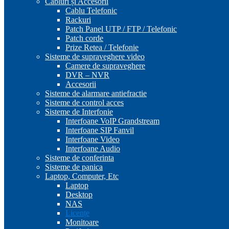
Cabluri și Accesorii
Cablu Telefonic
Rackuri
Patch Panel UTP / FTP / Telefonic
Patch corde
Prize Retea / Telefonie
Sisteme de supraveghere video
Camere de supraveghere
DVR – NVR
Accesorii
Sisteme de alarmare antiefractie
Sisteme de control acces
Sisteme de Interfonie
Interfoane VoIP Grandstream
Interfoane SIP Fanvil
Interfoane Video
Interfoane Audio
Sisteme de conferinta
Sisteme de panica
Laptop, Computer, Etc
Laptop
Desktop
NAS
Licențe
Monitoare