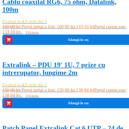
Cablu coaxilal RG6, 75 ohm, Datalink,
100m
Evaluat la
4.5
stele din 5
160,00
lei
Prețul inițial a fost: 160,00 lei.
133,10
lei
Prețul curent este:
133,10 lei.
TVA Inclus
Adaugă în coș
-7%
Extralink – PDU 19′ 1U, 7 prize cu
intrerupator, lungime 2m
Evaluat la
4.5
stele din 5
150,00
lei
Prețul inițial a fost: 150,00 lei.
138,84
lei
Prețul curent este:
138,84 lei.
TVA Inclus
Adaugă în coș
-28%
Patch Panel Extralink Cat 6 UTP – 24 de