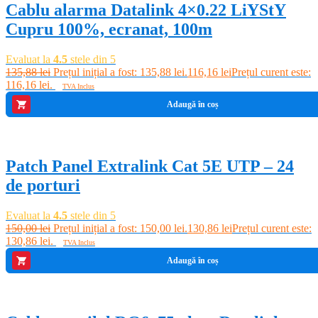
Cablu alarma Datalink 4×0.22 LiYStY
Cupru 100%, ecranat, 100m
Evaluat la
4.5
stele din 5
135,88
lei
Prețul inițial a fost: 135,88 lei.
116,16
lei
Prețul curent este:
116,16 lei.
TVA Inclus
Adaugă în coș
-13%
Patch Panel Extralink Cat 5E UTP – 24
de porturi
Evaluat la
4.5
stele din 5
150,00
lei
Prețul inițial a fost: 150,00 lei.
130,86
lei
Prețul curent este:
130,86 lei.
TVA Inclus
Adaugă în coș
-17%