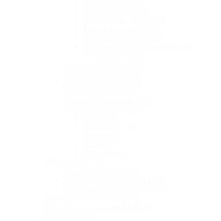
Telefoane Wi-Fi
(8)
Telefoane DECT
(5)
Statii de baza – DECT
(4)
Telefoane seria GRP
(27)
Telefoane seria GXP
(12)
Telefoane dedicate pentru hotel
(13)
Telefoane Wi-Fi
(8)
Telefoane VoIP Video
(7)
Telefoane IP Yealink
(29)
Telefoane IP HP Poly
(1)
Telefoane IP Fanvil
(18)
Telefoane IP Panasonic
(18)
Accesorii Telefoane
(39)
Dinstar
(1)
Grandstream
(4)
Yealink
(24)
Fanvil
(3)
Panasonic
(6)
Telefoane Fixe
(95)
Telefoane fixe cu fir
(30)
Telefoane DECT ( Fara fir )
(55)
Telefoane Digitale Panasonic
(10)
Interfete GSM ( Premicell )
(9)
Echipamente Inregistrare Audio
(3)
Retelistica
(213)