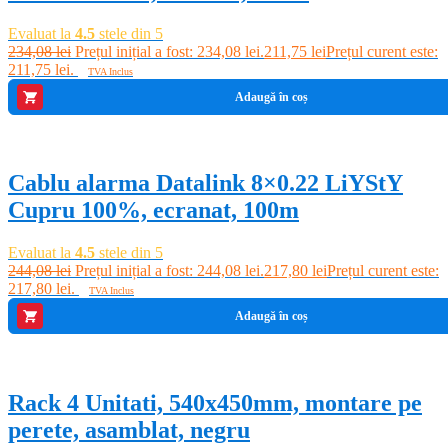
Evaluat la
4.5
stele din 5
234,08
lei
Prețul inițial a fost: 234,08 lei.
211,75
lei
Prețul curent este:
211,75 lei.
TVA Inclus
Adaugă în coș
-11%
Cablu alarma Datalink 8×0.22 LiYStY
Cupru 100%, ecranat, 100m
Evaluat la
4.5
stele din 5
244,08
lei
Prețul inițial a fost: 244,08 lei.
217,80
lei
Prețul curent este:
217,80 lei.
TVA Inclus
Adaugă în coș
-11%
Rack 4 Unitati, 540x450mm, montare pe
perete, asamblat, negru