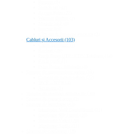
Routere
(8)
Switch-uri
(42)
Access Point
(27)
Wireless Bridge
(1)
Module SFP
(6)
Injector PoE
UPS-uri & Protecție electrică
(2)
Cabluri și Accesorii
(103)
Cablu Telefonic
(7)
Rackuri
(28)
Patch Panel UTP / FTP / Telefonic
(14)
Patch corde
(1)
Prize Retea / Telefonie
(1)
Sisteme de supraveghere video
(34)
Camere de supraveghere
(27)
DVR – NVR
(4)
Accesorii
(5)
Sisteme de alarmare antiefractie
(30)
Sisteme de control acces
(2)
Sisteme de Interfonie
(63)
Interfoane VoIP Grandstream
(11)
Interfoane SIP Fanvil
(10)
Interfoane Video
(29)
Interfoane Audio
(11)
Sisteme de conferinta
(18)