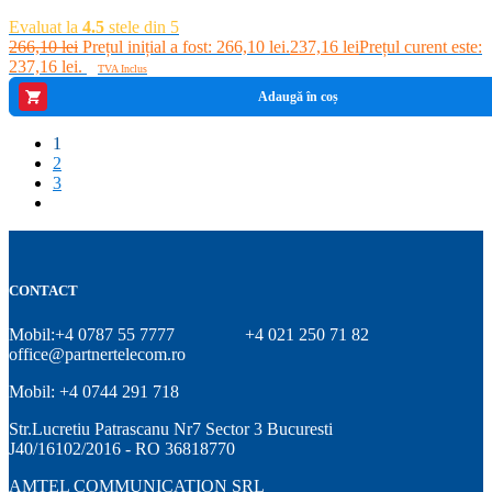
Evaluat la
4.5
stele din 5
266,10
lei
Prețul inițial a fost: 266,10 lei.
237,16
lei
Prețul curent este:
237,16 lei.
TVA Inclus
Adaugă în coș
1
2
3
CONTACT
Mobil:+4 0787 55 7777
+4 021 250 71 82
office@partnertelecom.ro
Mobil: +4 0744 291 718
Str.Lucretiu Patrascanu Nr7 Sector 3 Bucuresti
J40/16102/2016 - RO 36818770
AMTEL COMMUNICATION SRL