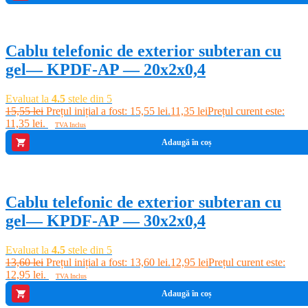
-27%
Cablu telefonic de exterior subteran cu
gel— KPDF-AP — 20x2x0,4
Evaluat la
4.5
stele din 5
15,55
lei
Prețul inițial a fost: 15,55 lei.
11,35
lei
Prețul curent este:
11,35 lei.
TVA Inclus
Adaugă în coș
-5%
Cablu telefonic de exterior subteran cu
gel— KPDF-AP — 30x2x0,4
Evaluat la
4.5
stele din 5
13,60
lei
Prețul inițial a fost: 13,60 lei.
12,95
lei
Prețul curent este:
12,95 lei.
TVA Inclus
Adaugă în coș