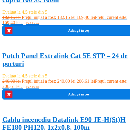
Evaluat la
4.5
stele din 5
182,15
lei
Prețul inițial a fost: 182,15 lei.
169,40
lei
Prețul curent este:
169,40 lei.
TVA Inclus
Adaugă în coș
-14%
Patch Panel Extralink Cat 5E STP – 24 de
porturi
Evaluat la
4.5
stele din 5
240,00
lei
Prețul inițial a fost: 240,00 lei.
206,61
lei
Prețul curent este:
206,61 lei.
TVA Inclus
Adaugă în coș
-10%
Cablu incencdiu Datalink E90 JE-H(St)H
FE180 PH120, 1x2x0.8, 100m