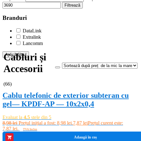
Filtrează
Branduri
DataLink
Extralink
Lancomm
Cabluri și
Aplică filtrul
Accesorii
-12%
(66)
Cablu telefonic de exterior subteran cu
gel— KPDF-AP — 10x2x0,4
Evaluat la
4.5
stele din 5
8,98
lei
Prețul inițial a fost: 8,98 lei.
7,87
lei
Prețul curent este:
7,87 lei.
TVA Inclus
Adaugă în coș