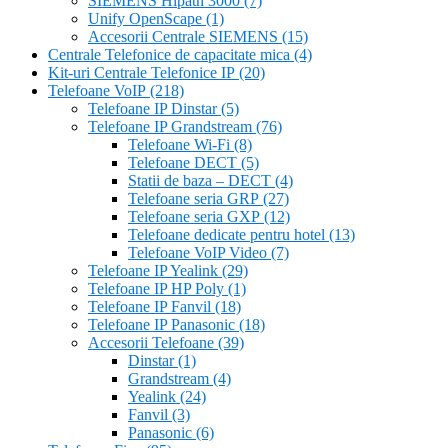
SIEMENS Hipath 3000
(7)
Unify OpenScape
(1)
Accesorii Centrale SIEMENS
(15)
Centrale Telefonice de capacitate mica
(4)
Kit-uri Centrale Telefonice IP
(20)
Telefoane VoIP
(218)
Telefoane IP Dinstar
(5)
Telefoane IP Grandstream
(76)
Telefoane Wi-Fi
(8)
Telefoane DECT
(5)
Statii de baza – DECT
(4)
Telefoane seria GRP
(27)
Telefoane seria GXP
(12)
Telefoane dedicate pentru hotel
(13)
Telefoane VoIP Video
(7)
Telefoane IP Yealink
(29)
Telefoane IP HP Poly
(1)
Telefoane IP Fanvil
(18)
Telefoane IP Panasonic
(18)
Accesorii Telefoane
(39)
Dinstar
(1)
Grandstream
(4)
Yealink
(24)
Fanvil
(3)
Panasonic
(6)