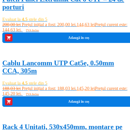
porturi
Evaluat la
4.5
stele din 5
200,00
lei
Prețul inițial a fost: 200,00 lei.
144,63
lei
Prețul curent este:
144,63 lei.
TVA Inclus
Adaugă în coș
-23%
Cablu Lancomm UTP Cat5e, 0.50mm
CCA, 305m
Evaluat la
4.5
stele din 5
188,03
lei
Prețul inițial a fost: 188,03 lei.
145,20
lei
Prețul curent este:
145,20 lei.
TVA Inclus
Adaugă în coș
-13%
Rack 4 Unitati, 530x450mm, montare pe