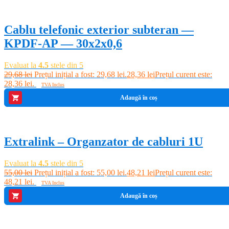
Cablu telefonic exterior subteran —
KPDF-AP — 30x2x0,6
Evaluat la
4.5
stele din 5
29,68
lei
Prețul inițial a fost: 29,68 lei.
28,36
lei
Prețul curent este:
28,36 lei.
TVA Inclus
Adaugă în coș
-12%
Extralink – Organzator de cabluri 1U
Evaluat la
4.5
stele din 5
55,00
lei
Prețul inițial a fost: 55,00 lei.
48,21
lei
Prețul curent este:
48,21 lei.
TVA Inclus
Adaugă în coș
-18%