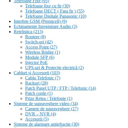
Telefoane Fixe
(95)
Telefoane fixe cu fir
(30)
Telefoane DECT ( Fara fir )
(55)
Telefoane Digitale Panasonic
(10)
Interfete GSM (Premicell)
(9)
Echipamente Inregistrare Audio
(3)
Retelistica
(213)
Routere
(8)
Switch-uri
(42)
Access Point
(27)
Wireless Bridge
(1)
Module SFP
(6)
Injector PoE
UPS-uri & Protecție electrică
(2)
Cabluri și Accesorii
(103)
Cablu Telefonic
(7)
Rackuri
(28)
Patch Panel UTP / FTP / Telefonic
(14)
Patch corde
(1)
Prize Retea / Telefonie
(1)
Sisteme de supraveghere video
(34)
Camere de supraveghere
(27)
DVR – NVR
(4)
Accesorii
(5)
Sisteme de alarmare antiefractie
(30)