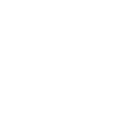
Centrale Telefonice Yeastar
(11)
Centrale IP Yeastar
(11)
Accesorii IP Yeastar
(36)
Centrale Telefonice Karel
(31)
Centrale Karel
(31)
Telefoane Karel
(20)
Digitale
(3)
Analogice
(4)
IP
(13)
Accesorii Karel
(12)
Centrale Telefonice Panasonic
(25)
Panasonic KX-TES / TEM
(12)
Panasonic TDA/TDE
(4)
Panasonic NS 500/1000
(8)
Accesorii Centrale Panasonic
(64)
Centrale Telefonice Siemens / Unify
(22)
SIEMENS Hipath 1100
(14)
SIEMENS Hipath 3000
(7)
Unify OpenScape
(1)
Accesorii Centrale SIEMENS
(15)
Centrale Telefonice de capacitate mica
(4)
Kit-uri Centrale Telefonice IP
(20)
Telefoane VoIP
(218)
Telefoane IP Dinstar
(5)
Telefoane IP Grandstream
(76)