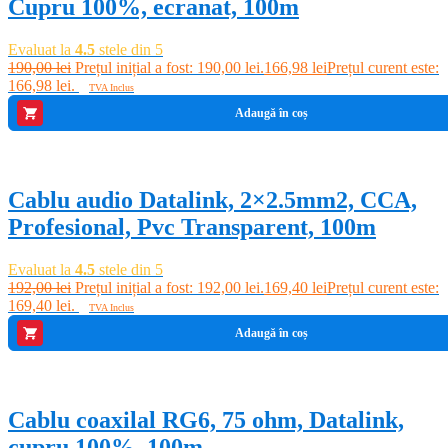
Cupru 100%, ecranat, 100m
Evaluat la
4.5
stele din 5
190,00
lei
Prețul inițial a fost: 190,00 lei.
166,98
lei
Prețul curent este:
166,98 lei.
TVA Inclus
Adaugă în coș
-12%
Cablu audio Datalink, 2×2.5mm2, CCA,
Profesional, Pvc Transparent, 100m
Evaluat la
4.5
stele din 5
192,00
lei
Prețul inițial a fost: 192,00 lei.
169,40
lei
Prețul curent este:
169,40 lei.
TVA Inclus
Adaugă în coș
-7%
Cablu coaxilal RG6, 75 ohm, Datalink,
cupru 100%, 100m