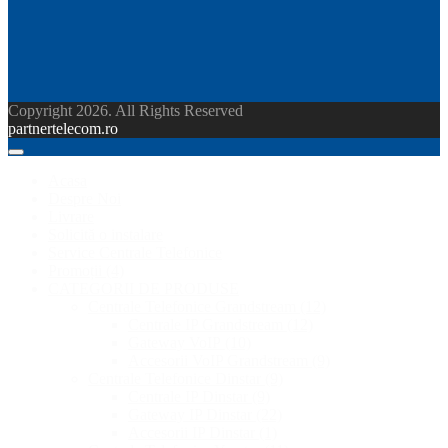
Copyright 2026. All Rights Reserved
partnertelecom.ro
Acasa
Despre Noi
Livrare
Solicită o instalare
Service Centrale Telefonice
Promoții
(4)
CATEGORII DE PRODUSE
Centrale Telefonice Grandstream
(12)
Centrale IP Grandstream
(12)
Gateway VoIP
(10)
Accesorii VoIP Grandstream
(9)
Centrale Telefonice Dinstar
(9)
Centrale IP Dinstar
(9)
Gateway IP Dinstar
(22)
Accesorii IP Dinstar
(1)