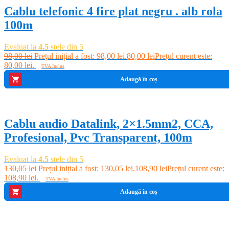
Cablu telefonic 4 fire plat negru . alb rola
100m
Evaluat la
4.5
stele din 5
98,00
lei
Prețul inițial a fost: 98,00 lei.
80,00
lei
Prețul curent este:
80,00 lei.
TVA Inclus
Adaugă în coș
-16%
Cablu audio Datalink, 2×1.5mm2, CCA,
Profesional, Pvc Transparent, 100m
Evaluat la
4.5
stele din 5
130,05
lei
Prețul inițial a fost: 130,05 lei.
108,90
lei
Prețul curent este:
108,90 lei.
TVA Inclus
Adaugă în coș
-15%