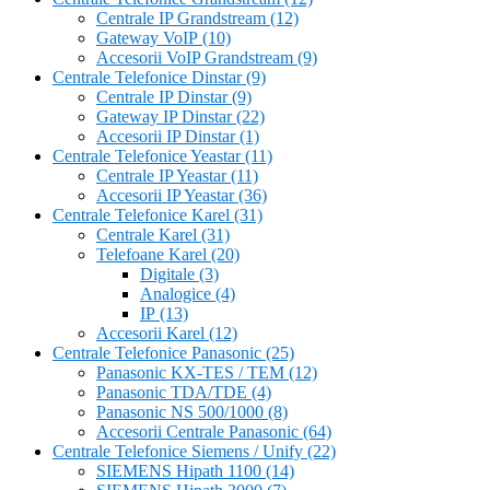
Centrale IP Grandstream
(12)
Gateway VoIP
(10)
Accesorii VoIP Grandstream
(9)
Centrale Telefonice Dinstar
(9)
Centrale IP Dinstar
(9)
Gateway IP Dinstar
(22)
Accesorii IP Dinstar
(1)
Centrale Telefonice Yeastar
(11)
Centrale IP Yeastar
(11)
Accesorii IP Yeastar
(36)
Centrale Telefonice Karel
(31)
Centrale Karel
(31)
Telefoane Karel
(20)
Digitale
(3)
Analogice
(4)
IP
(13)
Accesorii Karel
(12)
Centrale Telefonice Panasonic
(25)
Panasonic KX-TES / TEM
(12)
Panasonic TDA/TDE
(4)
Panasonic NS 500/1000
(8)
Accesorii Centrale Panasonic
(64)
Centrale Telefonice Siemens / Unify
(22)
SIEMENS Hipath 1100
(14)