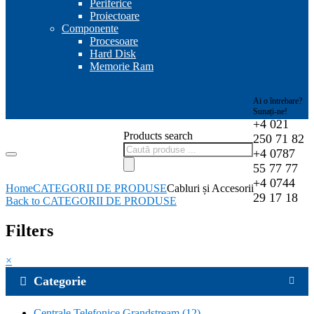
Periferice
Proiectoare
Componente
Procesoare
Hard Disk
Memorie Ram
Ai o întrebare?
Sunați-ne!
+4 021
Products search
250 71 82
+4 0787
55 77 77
+4 0744
Home
CATEGORII DE PRODUSE
Cabluri și Accesorii
29 17 18
Back to CATEGORII DE PRODUSE
Filters
×
Categorie
Centrale Telefonice Grandstream
(12)