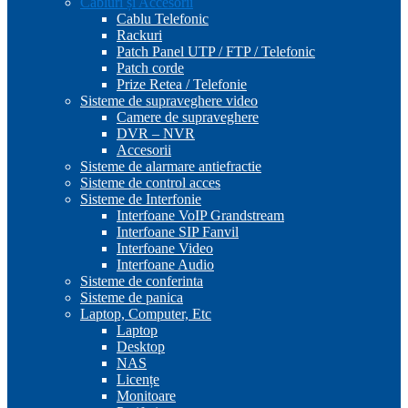
Cabluri și Accesorii
Cablu Telefonic
Rackuri
Patch Panel UTP / FTP / Telefonic
Patch corde
Prize Retea / Telefonie
Sisteme de supraveghere video
Camere de supraveghere
DVR – NVR
Accesorii
Sisteme de alarmare antiefractie
Sisteme de control acces
Sisteme de Interfonie
Interfoane VoIP Grandstream
Interfoane SIP Fanvil
Interfoane Video
Interfoane Audio
Sisteme de conferinta
Sisteme de panica
Laptop, Computer, Etc
Laptop
Desktop
NAS
Licențe
Monitoare