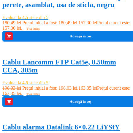
perete, asamblat, usa de sticla, negru
Evaluat la
4.5
stele din 5
180,49
lei
Prețul inițial a fost: 180,49 lei.
157,30
lei
Prețul curent este:
157,30 lei.
TVA Inclus
Adaugă în coș
-18%
Cablu Lancomm FTP Cat5e, 0.50mm
CCA, 305m
Evaluat la
4.5
stele din 5
198,03
lei
Prețul inițial a fost: 198,03 lei.
163,35
lei
Prețul curent este:
163,35 lei.
TVA Inclus
Adaugă în coș
-12%
Cablu alarma Datalink 6×0.22 LiYStY