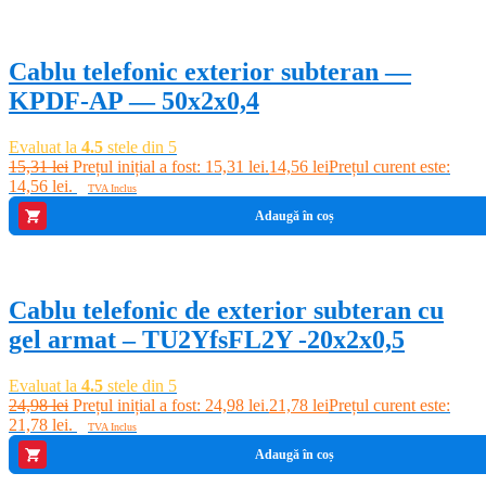
-5%
Cablu telefonic exterior subteran —
KPDF-AP — 50x2x0,4
Evaluat la
4.5
stele din 5
15,31
lei
Prețul inițial a fost: 15,31 lei.
14,56
lei
Prețul curent este:
14,56 lei.
TVA Inclus
Adaugă în coș
-13%
Cablu telefonic de exterior subteran cu
gel armat – TU2YfsFL2Y -20x2x0,5
Evaluat la
4.5
stele din 5
24,98
lei
Prețul inițial a fost: 24,98 lei.
21,78
lei
Prețul curent este:
21,78 lei.
TVA Inclus
Adaugă în coș
-4%