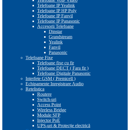
Telefoane VoIP Video
Telefoane IP Yealink
Telefoane IP HP Poly
Telefoane IP Fanvil
Telefoane IP Panasonic
Accesorii Telefoane
Dinstar
Grandstream
Yealink
Fanvil
Panasonic
Telefoane Fixe
Telefoane fixe cu fir
Telefoane DECT ( Fara fir )
Telefoane Digitale Panasonic
Interfete GSM ( Premicell )
Echipamente Inregistrare Audio
Retelistica
Routere
Switch-uri
Access Point
Wireless Bridge
Module SFP
Injector PoE
UPS-uri & Protecție electrică