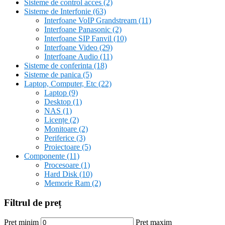
Sisteme de control acces
(2)
Sisteme de Interfonie
(63)
Interfoane VoIP Grandstream
(11)
Interfoane Panasonic
(2)
Interfoane SIP Fanvil
(10)
Interfoane Video
(29)
Interfoane Audio
(11)
Sisteme de conferinta
(18)
Sisteme de panica
(5)
Laptop, Computer, Etc
(22)
Laptop
(9)
Desktop
(1)
NAS
(1)
Licențe
(2)
Monitoare
(2)
Periferice
(3)
Proiectoare
(5)
Componente
(11)
Procesoare
(1)
Hard Disk
(10)
Memorie Ram
(2)
Filtrul de preț
Preț minim
Preț maxim