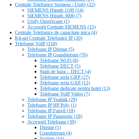
Centrale Telefonice Siemens / Unify
(22)
SIEMENS Hipath 1100
(14)
SIEMENS Hipath 3000
(7)
Unify OpenScape
(1)
Accesorii Centrale SIEMENS
(15)
Centrale Telefonice de capacitate mica
(4)
Kit-uri Centrale Telefonice IP
(20)
Telefoane VoIP
(218)
Telefoane IP Dinstar
(5)
Telefoane IP Grandstream
(76)
Telefoane Wi-Fi
(8)
Telefoane DECT
(5)
Statii de baza – DECT
(4)
Telefoane seria GRP
(27)
Telefoane seria GXP
(12)
Telefoane dedicate pentru hotel
(13)
Telefoane VoIP Video
(7)
Telefoane IP Yealink
(29)
Telefoane IP HP Poly
(1)
Telefoane IP Fanvil
(18)
Telefoane IP Panasonic
(18)
Accesorii Telefoane
(39)
Dinstar
(1)
Grandstream
(4)
Yealink
(24)