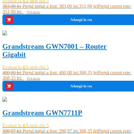
Evaluat la
4.5
stele din 5
383,00
lei
Prețul inițial a fost: 383,00 lei.
351,90
lei
Prețul curent este:
351,90 lei.
TVA Inclus
Adaugă în coș
-8%
Grandstream GWN7001 – Router
Gigabit
Evaluat la
4.5
stele din 5
400,00
lei
Prețul inițial a fost: 400,00 lei.
368,35
lei
Prețul curent este:
368,35 lei.
TVA Inclus
Adaugă în coș
-6%
Grandstream GWN7711P
Evaluat la
4.5
stele din 5
390,97
lei
Prețul inițial a fost: 390,97 lei.
368,35
lei
Prețul curent este: