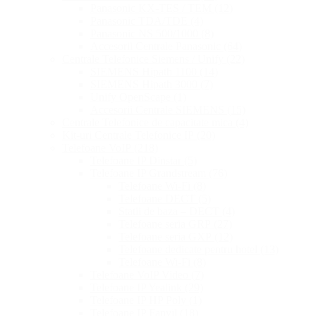
Panasonic KX-TES / TEM
(12)
Panasonic TDA/TDE
(4)
Panasonic NS 500/1000
(8)
Accesorii Centrale Panasonic
(64)
Centrale Telefonice Siemens / Unify
(22)
SIEMENS Hipath 1100
(14)
SIEMENS Hipath 3000
(7)
Unify OpenScape
(1)
Accesorii Centrale SIEMENS
(15)
Centrale Telefonice de capacitate mica
(4)
Kit-uri Centrale Telefonice IP
(20)
Telefoane VoIP
(218)
Telefoane IP Dinstar
(5)
Telefoane IP Grandstream
(76)
Telefoane Wi-Fi
(8)
Telefoane DECT
(5)
Statii de baza – DECT
(4)
Telefoane seria GRP
(27)
Telefoane seria GXP
(12)
Telefoane dedicate pentru hotel
(13)
Telefoane Wi-Fi
(8)
Telefoane VoIP Video
(7)
Telefoane IP Yealink
(29)
Telefoane IP HP Poly
(1)
Telefoane IP Fanvil
(18)