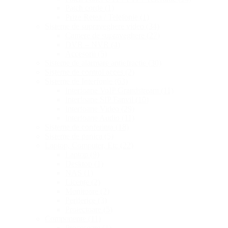
Patch corde
(1)
Prize Retea / Telefonie
(1)
Sisteme de supraveghere video
(34)
Camere de supraveghere
(27)
DVR – NVR
(4)
Accesorii
(5)
Sisteme de alarmare antiefractie
(30)
Sisteme de control acces
(2)
Sisteme de Interfonie
(63)
Interfoane VoIP Grandstream
(11)
Interfoane SIP Fanvil
(10)
Interfoane Video
(29)
Interfoane Audio
(11)
Sisteme de conferinta
(18)
Sisteme de panica
(5)
Laptop, Computer, Etc
(22)
Laptop
(9)
Desktop
(1)
NAS
(1)
Licențe
(2)
Monitoare
(2)
Periferice
(3)
Proiectoare
(5)
Componente
(11)
Procesoare
(1)