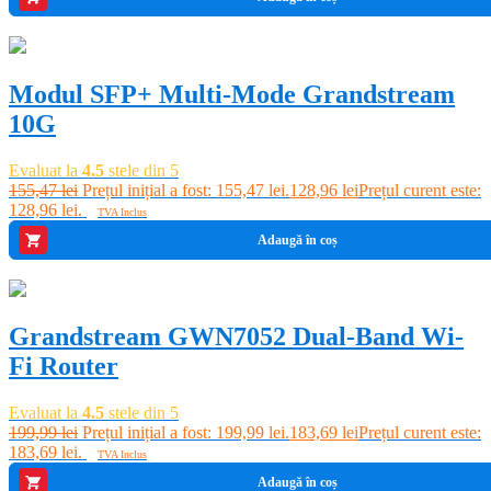
-17%
Modul SFP+ Multi-Mode Grandstream
10G
Evaluat la
4.5
stele din 5
155,47
lei
Prețul inițial a fost: 155,47 lei.
128,96
lei
Prețul curent este:
128,96 lei.
TVA Inclus
Adaugă în coș
-8%
Grandstream GWN7052 Dual-Band Wi-
Fi Router
Evaluat la
4.5
stele din 5
199,99
lei
Prețul inițial a fost: 199,99 lei.
183,69
lei
Prețul curent este:
183,69 lei.
TVA Inclus
Adaugă în coș