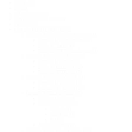
Despre Noi
Livrare
Solicită o instalare
Service Centrale Telefonice
Promoții
(4)
CATEGORII DE PRODUSE
Centrale Telefonice Grandstream
(12)
Centrale IP Grandstream
(12)
Gateway VoIP
(10)
Accesorii VoIP Grandstream
(9)
Centrale Telefonice Dinstar
(9)
Centrale IP Dinstar
(9)
Gateway IP Dinstar
(22)
Accesorii IP Dinstar
(1)
Centrale Telefonice Yeastar
(11)
Centrale IP Yeastar
(11)
Accesorii IP Yeastar
(36)
Centrale Telefonice Karel
(31)
Centrale Karel
(31)
Telefoane Karel
(20)
Digitale
(3)
Analogice
(4)
IP
(13)
Accesorii Karel
(12)
Centrale Telefonice Panasonic
(25)