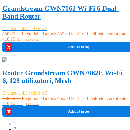
Grandstream GWN7062 Wi-Fi 6 Dual-
Band Router
Evaluat la
4.5
stele din 5
450,00
lei
Prețul inițial a fost: 450,00 lei.
416,10
lei
Prețul curent este:
416,10 lei.
TVA Inclus
Adaugă în coș
-8%
Router Grandstream GWN7062E Wi-Fi
6, 128 utilizatori, Mesh
Evaluat la
4.5
stele din 5
450,00
lei
Prețul inițial a fost: 450,00 lei.
416,10
lei
Prețul curent este:
416,10 lei.
TVA Inclus
Adaugă în coș
1
2