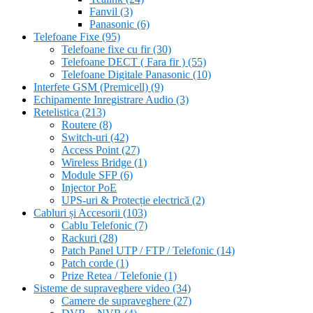
Fanvil
(3)
Panasonic
(6)
Telefoane Fixe
(95)
Telefoane fixe cu fir
(30)
Telefoane DECT ( Fara fir )
(55)
Telefoane Digitale Panasonic
(10)
Interfete GSM (Premicell)
(9)
Echipamente Inregistrare Audio
(3)
Retelistica
(213)
Routere
(8)
Switch-uri
(42)
Access Point
(27)
Wireless Bridge
(1)
Module SFP
(6)
Injector PoE
UPS-uri & Protecție electrică
(2)
Cabluri și Accesorii
(103)
Cablu Telefonic
(7)
Rackuri
(28)
Patch Panel UTP / FTP / Telefonic
(14)
Patch corde
(1)
Prize Retea / Telefonie
(1)
Sisteme de supraveghere video
(34)
Camere de supraveghere
(27)