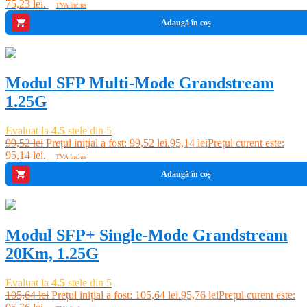
75,23 lei.
TVA Inclus
Adaugă în coș
-4%
Modul SFP Multi-Mode Grandstream
1.25G
Evaluat la
4.5
stele din 5
99,52
lei
Prețul inițial a fost: 99,52 lei.
95,14
lei
Prețul curent este:
95,14 lei.
TVA Inclus
Adaugă în coș
-9%
Modul SFP+ Single-Mode Grandstream
20Km, 1.25G
Evaluat la
4.5
stele din 5
105,64
lei
Prețul inițial a fost: 105,64 lei.
95,76
lei
Prețul curent este: