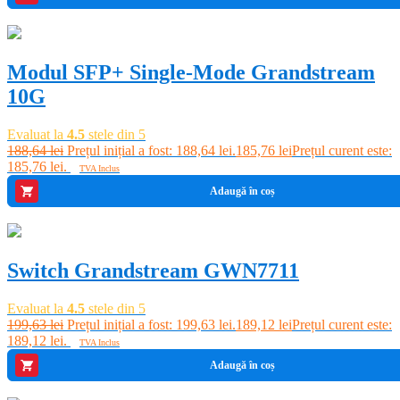
-2%
Modul SFP+ Single-Mode Grandstream
10G
Evaluat la
4.5
stele din 5
188,64
lei
Prețul inițial a fost: 188,64 lei.
185,76
lei
Prețul curent este:
185,76 lei.
TVA Inclus
Adaugă în coș
-5%
Switch Grandstream GWN7711
Evaluat la
4.5
stele din 5
199,63
lei
Prețul inițial a fost: 199,63 lei.
189,12
lei
Prețul curent este:
189,12 lei.
TVA Inclus
Adaugă în coș
-4%