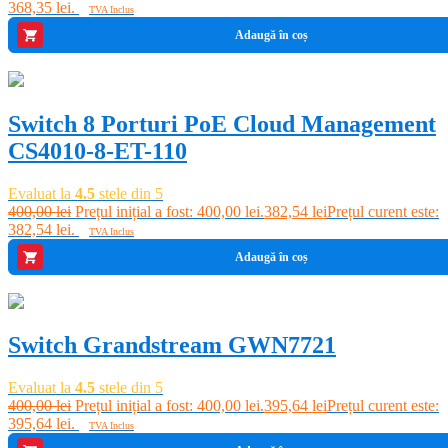
368,35 lei.
TVA Inclus
Adaugă în coș
-4%
Switch 8 Porturi PoE Cloud Management
CS4010-8-ET-110
Evaluat la
4.5
stele din 5
400,00
lei
Prețul inițial a fost: 400,00 lei.
382,54
lei
Prețul curent este:
382,54 lei.
TVA Inclus
Adaugă în coș
-1%
Switch Grandstream GWN7721
Evaluat la
4.5
stele din 5
400,00
lei
Prețul inițial a fost: 400,00 lei.
395,64
lei
Prețul curent este:
395,64 lei.
TVA Inclus