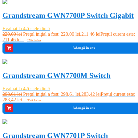
Grandstream GWN7700P Switch Gigabit
Evaluat la
4.5
stele din 5
220,00
lei
Prețul inițial a fost: 220,00 lei.
211,46
lei
Prețul curent este:
211,46 lei.
TVA Inclus
Adaugă în coș
-5%
Grandstream GWN7700M Switch
Evaluat la
4.5
stele din 5
298,61
lei
Prețul inițial a fost: 298,61 lei.
283,42
lei
Prețul curent este:
283,42 lei.
TVA Inclus
Adaugă în coș
-7%
Grandstream GWN7701P Switch