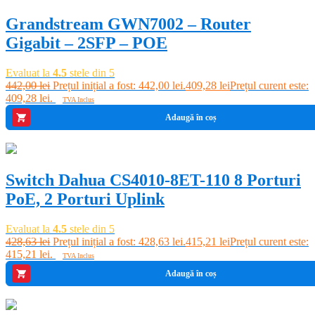
Grandstream GWN7002 – Router
Gigabit – 2SFP – POE
Evaluat la
4.5
stele din 5
442,00
lei
Prețul inițial a fost: 442,00 lei.
409,28
lei
Prețul curent este:
409,28 lei.
TVA Inclus
Adaugă în coș
-3%
Switch Dahua CS4010-8ET-110 8 Porturi
PoE, 2 Porturi Uplink
Evaluat la
4.5
stele din 5
428,63
lei
Prețul inițial a fost: 428,63 lei.
415,21
lei
Prețul curent este:
415,21 lei.
TVA Inclus
Adaugă în coș
-8%