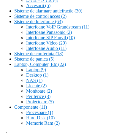
DVR – NVR
(4)
Accesorii
(5)
Sisteme de alarmare antiefractie
(30)
Sisteme de control acces
(2)
Sisteme de Interfonie
(63)
Interfoane VoIP Grandstream
(11)
Interfoane Panasonic
(2)
Interfoane SIP Fanvil
(10)
Interfoane Video
(29)
Interfoane Audio
(11)
Sisteme de conferinta
(18)
Sisteme de panica
(5)
Laptop, Computer, Etc
(22)
Laptop
(9)
Desktop
(1)
NAS
(1)
Licențe
(2)
Monitoare
(2)
Periferice
(3)
Proiectoare
(5)
Componente
(11)
Procesoare
(1)
Hard Disk
(10)
Memorie Ram
(2)