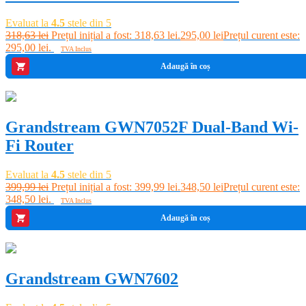
Evaluat la
4.5
stele din 5
318,63
lei
Prețul inițial a fost: 318,63 lei.
295,00
lei
Prețul curent este:
295,00 lei.
TVA Inclus
Adaugă în coș
-13%
Grandstream GWN7052F Dual-Band Wi-
Fi Router
Evaluat la
4.5
stele din 5
399,99
lei
Prețul inițial a fost: 399,99 lei.
348,50
lei
Prețul curent este:
348,50 lei.
TVA Inclus
Adaugă în coș
-8%
Grandstream GWN7602