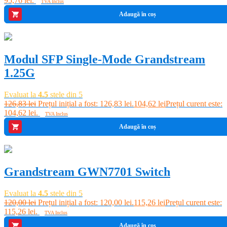
95,76 lei.
TVA Inclus
Adaugă în coș
-18%
Modul SFP Single-Mode Grandstream
1.25G
Evaluat la
4.5
stele din 5
126,83
lei
Prețul inițial a fost: 126,83 lei.
104,62
lei
Prețul curent este:
104,62 lei.
TVA Inclus
Adaugă în coș
-4%
Grandstream GWN7701 Switch
Evaluat la
4.5
stele din 5
120,00
lei
Prețul inițial a fost: 120,00 lei.
115,26
lei
Prețul curent este:
115,26 lei.
TVA Inclus
Adaugă în coș