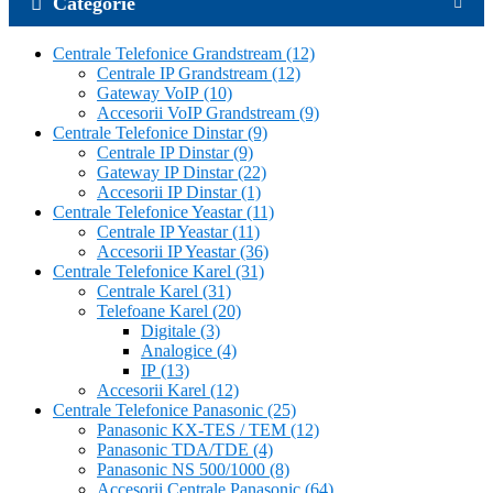
Categorie
Centrale Telefonice Grandstream
(12)
Centrale IP Grandstream
(12)
Gateway VoIP
(10)
Accesorii VoIP Grandstream
(9)
Centrale Telefonice Dinstar
(9)
Centrale IP Dinstar
(9)
Gateway IP Dinstar
(22)
Accesorii IP Dinstar
(1)
Centrale Telefonice Yeastar
(11)
Centrale IP Yeastar
(11)
Accesorii IP Yeastar
(36)
Centrale Telefonice Karel
(31)
Centrale Karel
(31)
Telefoane Karel
(20)
Digitale
(3)
Analogice
(4)
IP
(13)
Accesorii Karel
(12)
Centrale Telefonice Panasonic
(25)
Panasonic KX-TES / TEM
(12)
Panasonic TDA/TDE
(4)
Panasonic NS 500/1000
(8)
Accesorii Centrale Panasonic
(64)