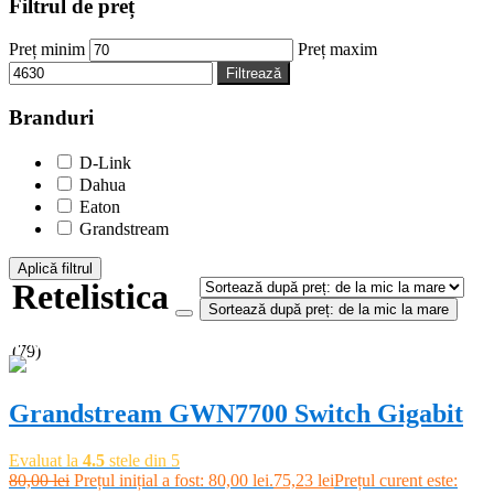
Filtrul de preț
Preț minim
Preț maxim
Filtrează
Branduri
D-Link
Dahua
Eaton
Grandstream
Aplică filtrul
Retelistica
Sortează după preț: de la mic la mare
-6%
(79)
Grandstream GWN7700 Switch Gigabit
Evaluat la
4.5
stele din 5
80,00
lei
Prețul inițial a fost: 80,00 lei.
75,23
lei
Prețul curent este: