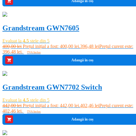
Adaugă în coș
-1%
Grandstream GWN7605
Evaluat la
4.5
stele din 5
400,00
lei
Prețul inițial a fost: 400,00 lei.
396,48
lei
Prețul curent este:
396,48 lei.
TVA Inclus
Adaugă în coș
-9%
Grandstream GWN7702 Switch
Evaluat la
4.5
stele din 5
442,00
lei
Prețul inițial a fost: 442,00 lei.
402,46
lei
Prețul curent este:
402,46 lei.
TVA Inclus
Adaugă în coș
-7%