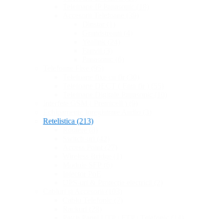
Telefoane IP Panasonic
(18)
Accesorii Telefoane
(39)
Dinstar
(1)
Grandstream
(4)
Yealink
(24)
Fanvil
(3)
Panasonic
(6)
Telefoane Fixe
(95)
Telefoane fixe cu fir
(30)
Telefoane DECT ( Fara fir )
(55)
Telefoane Digitale Panasonic
(10)
Interfete GSM ( Premicell )
(9)
Echipamente Inregistrare Audio
(3)
Retelistica
(213)
Routere
(8)
Switch-uri
(42)
Access Point
(27)
Wireless Bridge
(1)
Module SFP
(6)
Injector PoE
UPS-uri & Protecție electrică
(2)
Cabluri și Accesorii
(103)
Cablu Telefonic
(7)
Rackuri
(28)
Patch Panel UTP / FTP / Telefonic
(14)