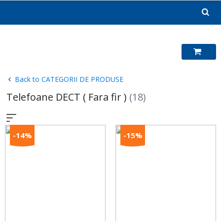
Skip
to
content
Back to CATEGORII DE PRODUSE
Telefoane DECT ( Fara fir )
(18)
-14%
-15%
4)