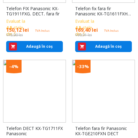
Telefon FIX Panasonic KX-
Telefon fix fara fir
TG1911FXG, DECT, fara fir
Panasonic KX-TG1611FXH
DECT
Evaluat la
Evaluat la
4.5
stele
4.5
stele
Prețul
150,12
Prețul
lei
Prețul
169,40
Prețul
lei
TVA Inclus
TVA Inclus
din 5
din 5
175,00
inițial
curent
lei
199,91
inițial
curent
lei
a
este:
a
este:
Adaugă în coș
Adaugă în coș
fost:
150,12 lei.
fost:
169,40 lei.
175,00 lei.
199,91 lei.
-4%
-33%
Telefon DECT KX-TG1711FX
Telefon fara fir Panasonic
Panasonic
KX-TGE210FXN DECT