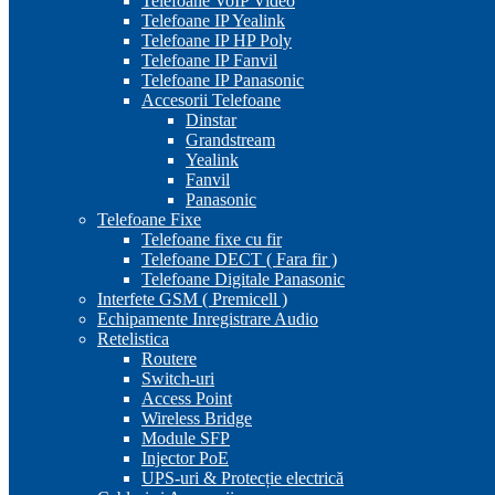
Telefoane VoIP Video
Telefoane IP Yealink
Telefoane IP HP Poly
Telefoane IP Fanvil
Telefoane IP Panasonic
Accesorii Telefoane
Dinstar
Grandstream
Yealink
Fanvil
Panasonic
Telefoane Fixe
Telefoane fixe cu fir
Telefoane DECT ( Fara fir )
Telefoane Digitale Panasonic
Interfete GSM ( Premicell )
Echipamente Inregistrare Audio
Retelistica
Routere
Switch-uri
Access Point
Wireless Bridge
Module SFP
Injector PoE
UPS-uri & Protecție electrică