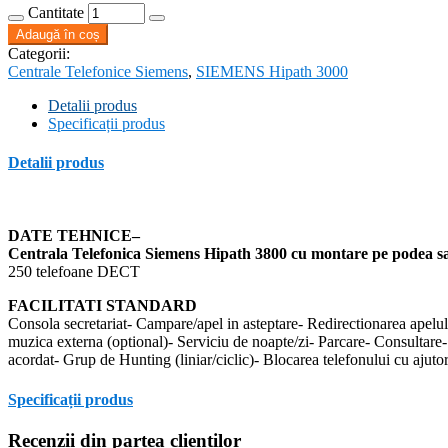
Cantitate
Adaugă în coș
Categorii:
Centrale Telefonice Siemens
,
SIEMENS Hipath 3000
Detalii produs
Specificații produs
Detalii produs
DATE TEHNICE
–
Centrala Telefonica Siemens Hipath 3800 cu montare pe podea s
250 telefoane DECT
FACILITATI STANDARD
Consola secretariat- Campare/apel in asteptare- Redirectionarea apelulu
muzica externa (optional)- Serviciu de noapte/zi- Parcare- Consultare
acordat- Grup de Hunting (liniar/ciclic)- Blocarea telefonului cu ajuto
Specificații produs
Recenzii din partea clienților