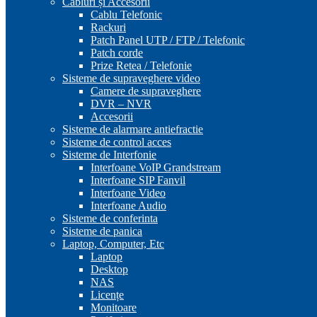
Cabluri și Accesorii
Cablu Telefonic
Rackuri
Patch Panel UTP / FTP / Telefonic
Patch corde
Prize Retea / Telefonie
Sisteme de supraveghere video
Camere de supraveghere
DVR – NVR
Accesorii
Sisteme de alarmare antiefractie
Sisteme de control acces
Sisteme de Interfonie
Interfoane VoIP Grandstream
Interfoane SIP Fanvil
Interfoane Video
Interfoane Audio
Sisteme de conferinta
Sisteme de panica
Laptop, Computer, Etc
Laptop
Desktop
NAS
Licențe
Monitoare