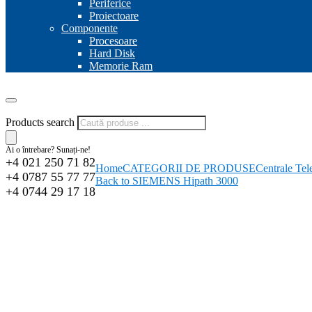
Periferice
Proiectoare
Componente
Procesoare
Hard Disk
Memorie Ram
Products search
Ai o întrebare? Sunați-ne!
+4 021 250 71 82
Home
CATEGORII DE PRODUSE
Centrale Tel
+4 0787 55 77 77
Back to SIEMENS Hipath 3000
+4 0744 29 17 18
-2%