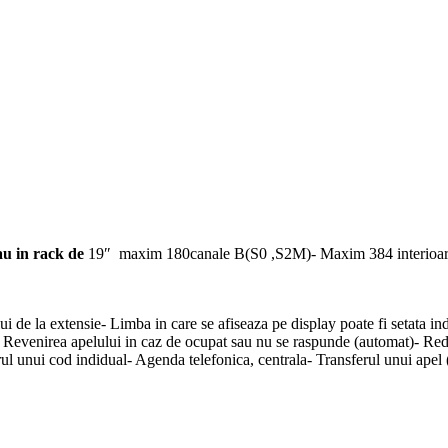
au in rack de
19″ maxim 180canale B(S0 ,S2M)- Maxim 384 interioare di
i de la extensie- Limba in care se afiseaza pe display poate fi setata in
- Revenirea apelului in caz de ocupat sau nu se raspunde (automat)- Re
rul unui cod indidual- Agenda telefonica, centrala- Transferul unui apel 