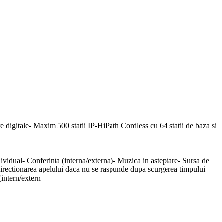
gitale- Maxim 500 statii IP-HiPath Cordless cu 64 statii de baza si
dividual- Conferinta (interna/externa)- Muzica in asteptare- Sursa de
directionarea apelului daca nu se raspunde dupa scurgerea timpului
(intern/extern