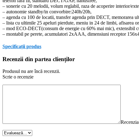
telefon fara fir, standard DECT/GAP, handsfree,
– sonerie cu 20 melodii, volum reglabil, raza de acoperire interior/ext
– autonomie standby/in convorbire:240h/20h,
– agenda cu 100 de locatii, transfer agenda prin DECT, memorarea ultim
– lista cu ultimile 25 apeluri pierdute, meniu in 24 de limbi, afisarea ore
– mod ECO-DECT(consum de energie cu 60% mai mic), extensibil cu pana
– montabil pe perete, acumulatori 2xAAA, dimensiuni receptor 156
Specificații produs
Recenzii din partea clienților
Produsul nu are încă recenzii.
Scrie o recenzie
Recenzia