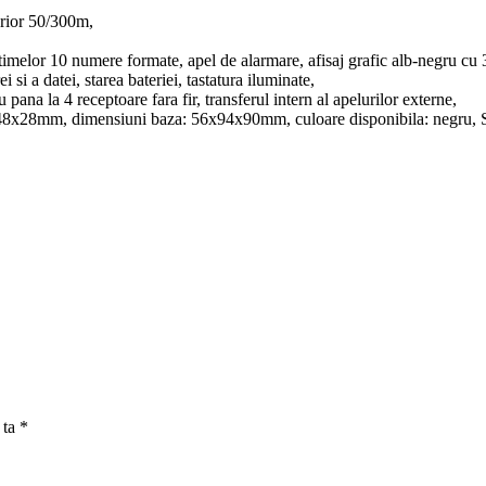
erior 50/300m,
elor 10 numere formate, apel de alarmare, afisaj grafic alb-negru cu 3 
i si a datei, starea bateriei, tastatura iluminate,
 la 4 receptoare fara fir, transferul intern al apelurilor externe,
x48x28mm, dimensiuni baza: 56x94x90mm, culoare disponibila: negru
 ta
*