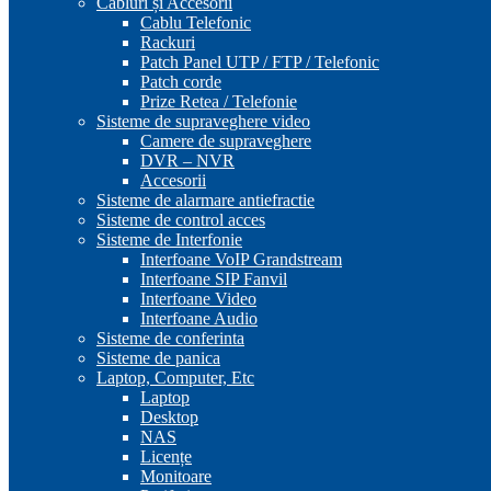
Cabluri și Accesorii
Cablu Telefonic
Rackuri
Patch Panel UTP / FTP / Telefonic
Patch corde
Prize Retea / Telefonie
Sisteme de supraveghere video
Camere de supraveghere
DVR – NVR
Accesorii
Sisteme de alarmare antiefractie
Sisteme de control acces
Sisteme de Interfonie
Interfoane VoIP Grandstream
Interfoane SIP Fanvil
Interfoane Video
Interfoane Audio
Sisteme de conferinta
Sisteme de panica
Laptop, Computer, Etc
Laptop
Desktop
NAS
Licențe
Monitoare