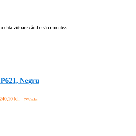
ru data viitoare când o să comentez.
HP621, Negru
 240,10 lei.
TVA Inclus