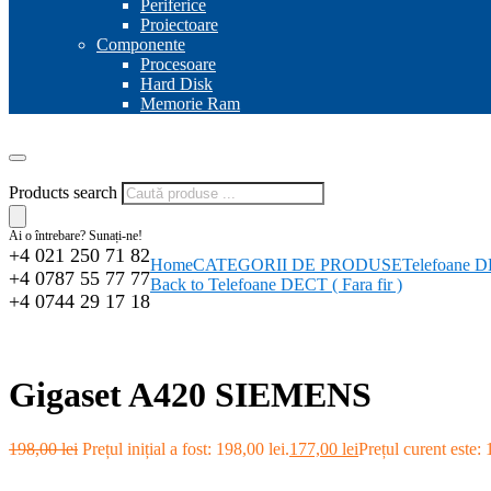
Periferice
Proiectoare
Componente
Procesoare
Hard Disk
Memorie Ram
Products search
Ai o întrebare? Sunați-ne!
+4 021 250 71 82
Home
CATEGORII DE PRODUSE
Telefoane DE
+4 0787 55 77 77
Back to Telefoane DECT ( Fara fir )
+4 0744 29 17 18
-11%
Gigaset A420 SIEMENS
198,00
lei
Prețul inițial a fost: 198,00 lei.
177,00
lei
Prețul curent este: 