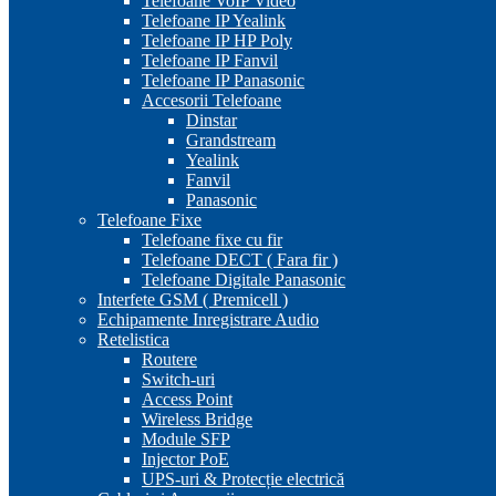
Telefoane VoIP Video
Telefoane IP Yealink
Telefoane IP HP Poly
Telefoane IP Fanvil
Telefoane IP Panasonic
Accesorii Telefoane
Dinstar
Grandstream
Yealink
Fanvil
Panasonic
Telefoane Fixe
Telefoane fixe cu fir
Telefoane DECT ( Fara fir )
Telefoane Digitale Panasonic
Interfete GSM ( Premicell )
Echipamente Inregistrare Audio
Retelistica
Routere
Switch-uri
Access Point
Wireless Bridge
Module SFP
Injector PoE
UPS-uri & Protecție electrică