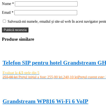
Nume
*
Email
*
Salvează-mi numele, emailul și site-ul web în acest navigator pent
Produse similare
-6%
Telefon SIP pentru hotel Grandstream G
Evaluat la
4.5
stele din 5
255,00
lei
Prețul inițial a fost: 255,00 lei.
240,10
lei
Prețul curent este:
Adaugă în coș
-3%
Grandstream WP816 Wi-Fi 6 VoIP