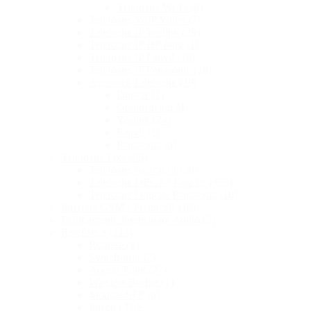
Telefoane Wi-Fi
(8)
Telefoane VoIP Video
(7)
Telefoane IP Yealink
(29)
Telefoane IP HP Poly
(1)
Telefoane IP Fanvil
(18)
Telefoane IP Panasonic
(18)
Accesorii Telefoane
(39)
Dinstar
(1)
Grandstream
(4)
Yealink
(24)
Fanvil
(3)
Panasonic
(6)
Telefoane Fixe
(95)
Telefoane fixe cu fir
(30)
Telefoane DECT ( Fara fir )
(55)
Telefoane Digitale Panasonic
(10)
Interfete GSM ( Premicell )
(9)
Echipamente Inregistrare Audio
(3)
Retelistica
(213)
Routere
(8)
Switch-uri
(42)
Access Point
(27)
Wireless Bridge
(1)
Module SFP
(6)
Injector PoE