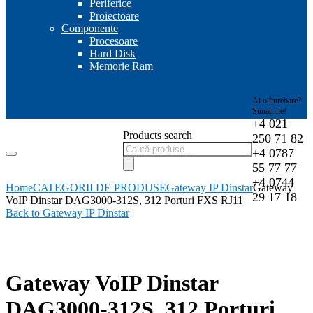
Periferice
Proiectoare
Componente
Procesoare
Hard Disk
Memorie Ram
Ai o întrebare?
Sunați-ne!
+4 021
Products search
250 71 82
+4 0787
55 77 77
+4 0744
Home
CATEGORII DE PRODUSE
Gateway IP Dinstar
Gateway
29 17 18
VoIP Dinstar DAG3000-312S, 312 Porturi FXS RJ11
Back to Gateway IP Dinstar
-0%
Gateway VoIP Dinstar
DAG3000-312S, 312 Porturi