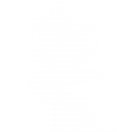
Digitale
(3)
Analogice
(4)
IP
(13)
Accesorii Karel
(12)
Centrale Telefonice Panasonic
(25)
Panasonic KX-TES / TEM
(12)
Panasonic TDA/TDE
(4)
Panasonic NS 500/1000
(8)
Accesorii Centrale Panasonic
(64)
Centrale Telefonice Siemens / Unify
(22)
SIEMENS Hipath 1100
(14)
SIEMENS Hipath 3000
(7)
Unify OpenScape
(1)
Accesorii Centrale SIEMENS
(15)
Centrale Telefonice de capacitate mica
(4)
Kit-uri Centrale Telefonice IP
(20)
Telefoane VoIP
(218)
Telefoane IP Dinstar
(5)
Telefoane IP Grandstream
(76)
Telefoane Wi-Fi
(8)
Telefoane DECT
(5)
Statii de baza – DECT
(4)
Telefoane seria GRP
(27)
Telefoane seria GXP
(12)
Telefoane dedicate pentru hotel
(13)