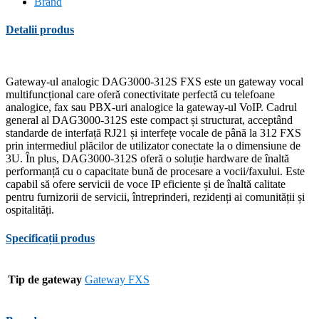
Brand
Detalii produs
Gateway-ul analogic DAG3000-312S FXS este un gateway vocal
multifuncțional care oferă conectivitate perfectă cu telefoane
analogice, fax sau PBX-uri analogice la gateway-ul VoIP. Cadrul
general al DAG3000-312S este compact și structurat, acceptând
standarde de interfață RJ21 și interfețe vocale de până la 312 FXS
prin intermediul plăcilor de utilizator conectate la o dimensiune de
3U. În plus, DAG3000-312S oferă o soluție hardware de înaltă
performanță cu o capacitate bună de procesare a vocii/faxului. Este
capabil să ofere servicii de voce IP eficiente și de înaltă calitate
pentru furnizorii de servicii, întreprinderi, rezidenți ai comunității și
ospitalități.
Specificații produs
Tip de gateway
Gateway FXS