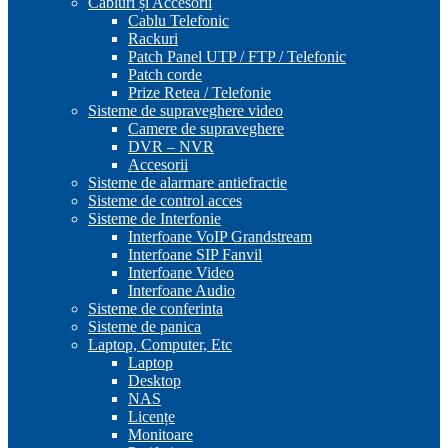
Cabluri și Accesorii
Cablu Telefonic
Rackuri
Patch Panel UTP / FTP / Telefonic
Patch corde
Prize Retea / Telefonie
Sisteme de supraveghere video
Camere de supraveghere
DVR – NVR
Accesorii
Sisteme de alarmare antiefractie
Sisteme de control acces
Sisteme de Interfonie
Interfoane VoIP Grandstream
Interfoane SIP Fanvil
Interfoane Video
Interfoane Audio
Sisteme de conferinta
Sisteme de panica
Laptop, Computer, Etc
Laptop
Desktop
NAS
Licențe
Monitoare