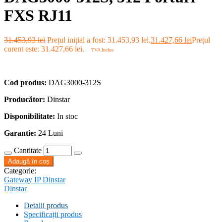
FXS RJ11
31.453,93
lei
Prețul inițial a fost: 31.453,93 lei.
31.427,66
lei
Prețul
curent este: 31.427,66 lei.
TVA Inclus
Cod produs:
DAG3000-312S
Producător:
Dinstar
Disponibilitate:
In stoc
Garantie:
24 Luni
Cantitate
Adaugă în coș
Categorie:
Gateway IP Dinstar
Dinstar
Detalii produs
Specificații produs