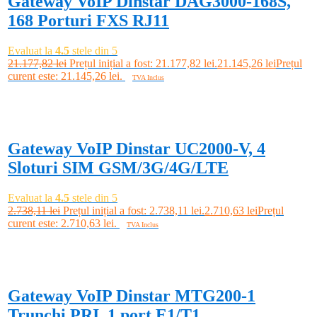
Gateway VoIP Dinstar DAG3000-168S,
168 Porturi FXS RJ11
Evaluat la
4.5
stele din 5
21.177,82
lei
Prețul inițial a fost: 21.177,82 lei.
21.145,26
lei
Prețul
curent este: 21.145,26 lei.
TVA Inclus
Adaugă în coș
-1%
Gateway VoIP Dinstar UC2000-V, 4
Sloturi SIM GSM/3G/4G/LTE
Evaluat la
4.5
stele din 5
2.738,11
lei
Prețul inițial a fost: 2.738,11 lei.
2.710,63
lei
Prețul
curent este: 2.710,63 lei.
TVA Inclus
Adaugă în coș
-1%
Gateway VoIP Dinstar MTG200-1
Trunchi PRI, 1 port E1/T1