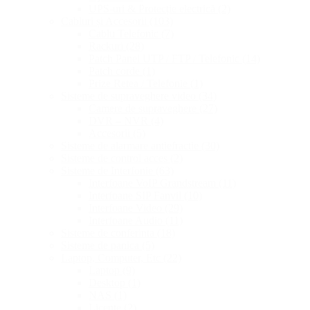
UPS-uri & Protecție electrică
(2)
Cabluri și Accesorii
(103)
Cablu Telefonic
(7)
Rackuri
(28)
Patch Panel UTP / FTP / Telefonic
(14)
Patch corde
(1)
Prize Retea / Telefonie
(1)
Sisteme de supraveghere video
(34)
Camere de supraveghere
(27)
DVR – NVR
(4)
Accesorii
(5)
Sisteme de alarmare antiefractie
(30)
Sisteme de control acces
(2)
Sisteme de Interfonie
(63)
Interfoane VoIP Grandstream
(11)
Interfoane SIP Fanvil
(10)
Interfoane Video
(29)
Interfoane Audio
(11)
Sisteme de conferinta
(18)
Sisteme de panica
(5)
Laptop, Computer, Etc
(22)
Laptop
(9)
Desktop
(1)
NAS
(1)
Licențe
(2)