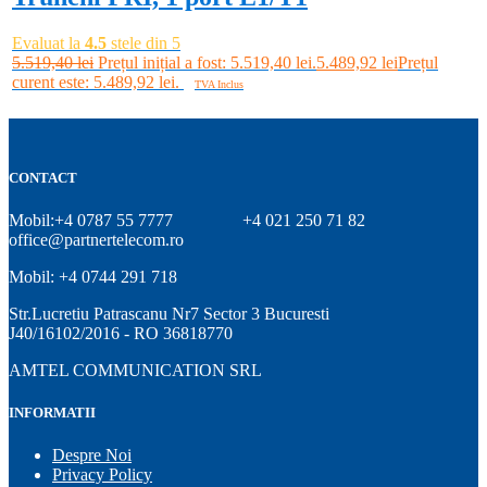
Evaluat la
4.5
stele din 5
5.519,40
lei
Prețul inițial a fost: 5.519,40 lei.
5.489,92
lei
Prețul
curent este: 5.489,92 lei.
TVA Inclus
Adaugă în coș
CONTACT
Mobil:+4 0787 55 7777
+4 021 250 71 82
office@partnertelecom.ro
Mobil: +4 0744 291 718
Str.Lucretiu Patrascanu Nr7 Sector 3 Bucuresti
J40/16102/2016 - RO 36818770
AMTEL COMMUNICATION SRL
INFORMATII
Despre Noi
Privacy Policy