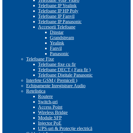
Telefoane VoIP Video
Telefoane IP Yealink
Telefoane IP HP Poly
Telefoane IP Fanvil
Telefoane IP Panasonic
Accesorii Telefoane
Dinstar
Grandstream
Yealink
Fanvil
Panasonic
Telefoane Fixe
Telefoane fixe cu fir
Telefoane DECT ( Fara fir )
Telefoane Digitale Panasonic
Interfete GSM ( Premicell )
Echipamente Inregistrare Audio
Retelistica
Routere
Switch-uri
Access Point
Wireless Bridge
Module SFP
Injector PoE
UPS-uri & Protecție electrică