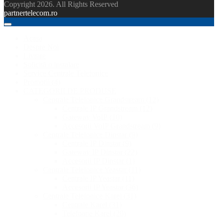
Copyright 2026. All Rights Reserved
partnertelecom.ro
Acasa
Despre Noi
Livrare
Solicită o instalare
Service Centrale Telefonice
Promoții
(4)
CATEGORII DE PRODUSE
Centrale Telefonice Grandstream
(12)
Centrale IP Grandstream
(12)
Gateway VoIP
(10)
Accesorii VoIP Grandstream
(9)
Centrale Telefonice Dinstar
(9)
Centrale IP Dinstar
(9)
Gateway IP Dinstar
(22)
Accesorii IP Dinstar
(1)
Centrale Telefonice Yeastar
(11)
Centrale IP Yeastar
(11)
Accesorii IP Yeastar
(36)
Centrale Telefonice Karel
(31)
Centrale Karel
(31)
Telefoane Karel
(20)