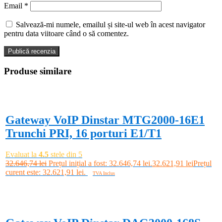
Email
*
Salvează-mi numele, emailul și site-ul web în acest navigator
pentru data viitoare când o să comentez.
Produse similare
-0%
Gateway VoIP Dinstar MTG2000-16E1
Trunchi PRI, 16 porturi E1/T1
Evaluat la
4.5
stele din 5
32.646,74
lei
Prețul inițial a fost: 32.646,74 lei.
32.621,91
lei
Prețul
curent este: 32.621,91 lei.
TVA Inclus
Adaugă în coș
-0%