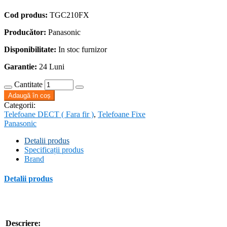
Cod produs:
TGC210FX
Producător:
Panasonic
Disponibilitate:
In stoc furnizor
Garantie:
24 Luni
Cantitate
Adaugă în coș
Categorii:
Telefoane DECT ( Fara fir )
,
Telefoane Fixe
Panasonic
Detalii produs
Specificații produs
Brand
Detalii produs
Descriere: