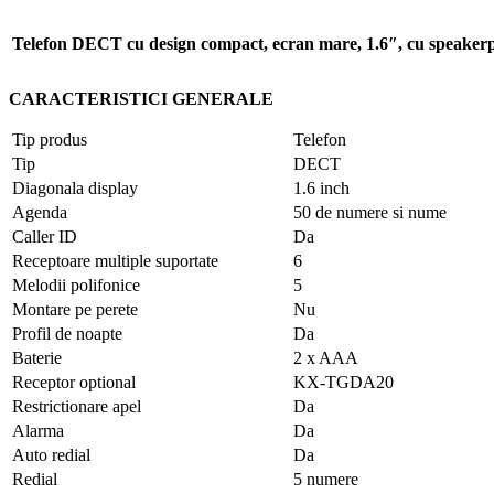
Telefon DECT cu design compact, ecran mare, 1.6″, cu speakerpho
CARACTERISTICI GENERALE
Tip produs
Telefon
Tip
DECT
Diagonala display
1.6 inch
Agenda
50 de numere si nume
Caller ID
Da
Receptoare multiple suportate
6
Melodii polifonice
5
Montare pe perete
Nu
Profil de noapte
Da
Baterie
2 x AAA
Receptor optional
KX-TGDA20
Restrictionare apel
Da
Alarma
Da
Auto redial
Da
Redial
5 numere