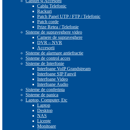
Cabluri și Accesorii
Cablu Telefonic
Rackuri
Patch Panel UTP / FTP / Telefonic
Patch corde
Prize Retea / Telefonie
Sisteme de supraveghere video
Camere de supraveghere
DVR – NVR
Accesorii
Sisteme de alarmare antiefractie
Sisteme de control acces
Sisteme de Interfonie
Interfoane VoIP Grandstream
Interfoane SIP Fanvil
Interfoane Video
Interfoane Audio
Sisteme de conferinta
Sisteme de panica
Laptop, Computer, Etc
Laptop
Desktop
NAS
Licențe
Monitoare