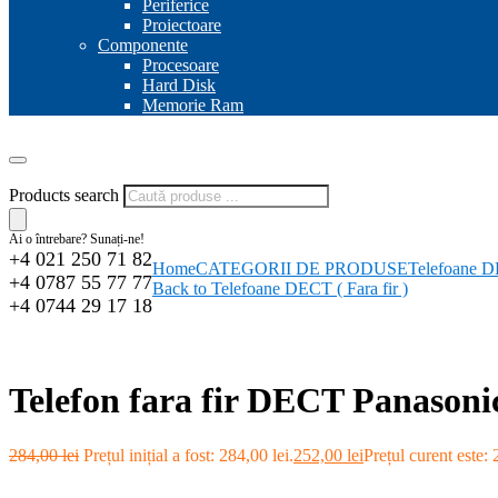
Periferice
Proiectoare
Componente
Procesoare
Hard Disk
Memorie Ram
Products search
Ai o întrebare? Sunați-ne!
+4 021 250 71 82
Home
CATEGORII DE PRODUSE
Telefoane DE
+4 0787 55 77 77
Back to Telefoane DECT ( Fara fir )
+4 0744 29 17 18
-11%
Telefon fara fir DECT Panas
284,00
lei
Prețul inițial a fost: 284,00 lei.
252,00
lei
Prețul curent este: 