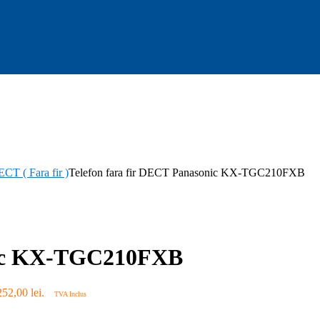
CT ( Fara fir )
Telefon fara fir DECT Panasonic KX-TGC210FXB
onic KX-TGC210FXB
252,00 lei.
TVA Inclus