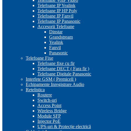
Telefoane VoIP Video
Telefoane IP Yealink
Telefoane IP HP Poly
Telefoane IP Fanvil
Telefoane IP Panasonic
Accesorii Telefoane
Dinstar
Grandstream
Yealink
Fanvil
Panasonic
Telefoane Fixe
Telefoane fixe cu fir
Telefoane DECT ( Fara fir )
Telefoane Digitale Panasonic
Interfete GSM ( Premicell )
Echipamente Inregistrare Audio
Retelistica
Routere
Switch-uri
Access Point
Wireless Bridge
Module SFP
Injector PoE
UPS-uri & Protecție electrică