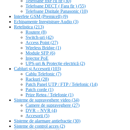
Telefoane fixe cu fir
(30)
Telefoane DECT ( Fara fir )
(55)
Telefoane Digitale Panasonic
(10)
Interfete GSM (Premicell)
(9)
Echipamente Inregistrare Audio
(3)
Retelistica
(213)
Routere
(8)
Switch-uri
(42)
Access Point
(27)
Wireless Bridge
(1)
Module SFP
(6)
Injector PoE
UPS-uri & Protecție electrică
(2)
Cabluri și Accesorii
(103)
Cablu Telefonic
(7)
Rackuri
(28)
Patch Panel UTP / FTP / Telefonic
(14)
Patch corde
(1)
Prize Retea / Telefonie
(1)
Sisteme de supraveghere video
(34)
Camere de supraveghere
(27)
DVR – NVR
(4)
Accesorii
(5)
Sisteme de alarmare antiefractie
(30)
Sisteme de control acces
(2)