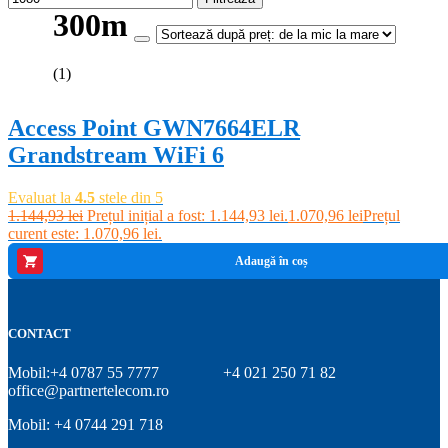
300m
-6%
(1)
Access Point GWN7664ELR
Grandstream WiFi 6
Evaluat la
4.5
stele din 5
1.144,93
lei
Prețul inițial a fost: 1.144,93 lei.
1.070,96
lei
Prețul
curent este: 1.070,96 lei.
Adaugă în coș
CONTACT
Mobil:+4 0787 55 7777
+4 021 250 71 82
office@partnertelecom.ro
Mobil: +4 0744 291 718