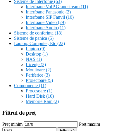
Sisteme de Interfonie
(63)
Interfoane VoIP Grandstream
(11)
Interfoane Panasonic
(2)
Interfoane SIP Fanvil
(10)
Interfoane Video
(29)
Interfoane Audio
(11)
Sisteme de conferinta
(18)
Sisteme de panica
(5)
Laptop, Computer, Etc
(22)
Laptop
(9)
Desktop
(1)
NAS
(1)
Licențe
(2)
Monitoare
(2)
Periferice
(3)
Proiectoare
(5)
Componente
(11)
Procesoare
(1)
Hard Disk
(10)
Memorie Ram
(2)
Filtrul de preț
Preț minim
Preț maxim
Filtrează