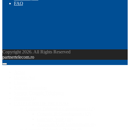
FAQ
Copyright 2026. All Rights Reserved
partnertelecom.ro
Acasa
Despre Noi
Livrare
Solicită o instalare
Service Centrale Telefonice
Promoții
(4)
CATEGORII DE PRODUSE
Centrale Telefonice Grandstream
(12)
Centrale IP Grandstream
(12)
Gateway VoIP
(10)
Accesorii VoIP Grandstream
(9)
Centrale Telefonice Dinstar
(9)