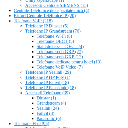
Unify OpenScape
(1)
Accesorii Centrale SIEMENS
(15)
Centrale Telefonice de capacitate mica
(4)
Kit-uri Centrale Telefonice IP
(20)
Telefoane VoIP
(218)
Telefoane IP Dinstar
(5)
Telefoane IP Grandstream
(76)
Telefoane Wi-Fi
(8)
Telefoane DECT
(5)
Statii de baza – DECT
(4)
Telefoane seria GRP
(27)
Telefoane seria GXP
(12)
Telefoane dedicate pentru hotel
(13)
Telefoane VoIP Video
(7)
Telefoane IP Yealink
(29)
Telefoane IP HP Poly
(1)
Telefoane IP Fanvil
(18)
Telefoane IP Panasonic
(18)
Accesorii Telefoane
(39)
Dinstar
(1)
Grandstream
(4)
Yealink
(24)
Fanvil
(3)
Panasonic
(6)
Telefoane Fixe
(95)