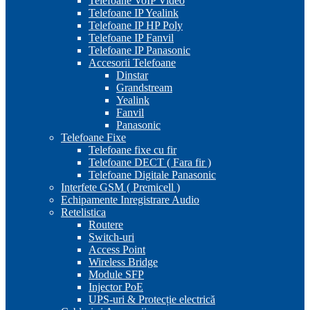
Telefoane VoIP Video
Telefoane IP Yealink
Telefoane IP HP Poly
Telefoane IP Fanvil
Telefoane IP Panasonic
Accesorii Telefoane
Dinstar
Grandstream
Yealink
Fanvil
Panasonic
Telefoane Fixe
Telefoane fixe cu fir
Telefoane DECT ( Fara fir )
Telefoane Digitale Panasonic
Interfete GSM ( Premicell )
Echipamente Inregistrare Audio
Retelistica
Routere
Switch-uri
Access Point
Wireless Bridge
Module SFP
Injector PoE
UPS-uri & Protecție electrică