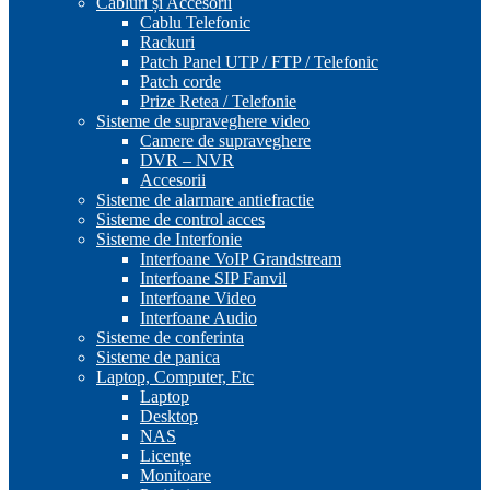
Cabluri și Accesorii
Cablu Telefonic
Rackuri
Patch Panel UTP / FTP / Telefonic
Patch corde
Prize Retea / Telefonie
Sisteme de supraveghere video
Camere de supraveghere
DVR – NVR
Accesorii
Sisteme de alarmare antiefractie
Sisteme de control acces
Sisteme de Interfonie
Interfoane VoIP Grandstream
Interfoane SIP Fanvil
Interfoane Video
Interfoane Audio
Sisteme de conferinta
Sisteme de panica
Laptop, Computer, Etc
Laptop
Desktop
NAS
Licențe
Monitoare