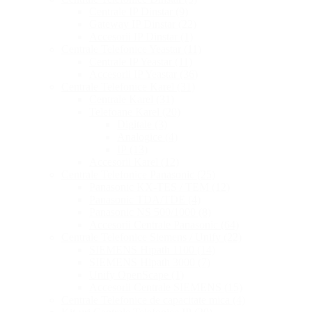
Centrale IP Dinstar
(9)
Gateway IP Dinstar
(22)
Accesorii IP Dinstar
(1)
Centrale Telefonice Yeastar
(11)
Centrale IP Yeastar
(11)
Accesorii IP Yeastar
(36)
Centrale Telefonice Karel
(31)
Centrale Karel
(31)
Telefoane Karel
(20)
Digitale
(3)
Analogice
(4)
IP
(13)
Accesorii Karel
(12)
Centrale Telefonice Panasonic
(25)
Panasonic KX-TES / TEM
(12)
Panasonic TDA/TDE
(4)
Panasonic NS 500/1000
(8)
Accesorii Centrale Panasonic
(64)
Centrale Telefonice Siemens / Unify
(22)
SIEMENS Hipath 1100
(14)
SIEMENS Hipath 3000
(7)
Unify OpenScape
(1)
Accesorii Centrale SIEMENS
(15)
Centrale Telefonice de capacitate mica
(4)