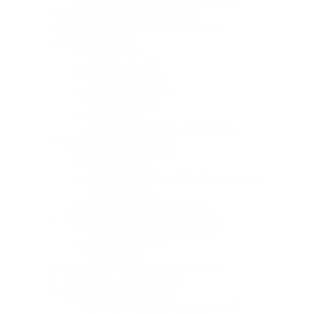
Telefoane Digitale Panasonic
(10)
Interfete GSM ( Premicell )
(9)
Echipamente Inregistrare Audio
(3)
Retelistica
(213)
Routere
(8)
Switch-uri
(42)
Access Point
(27)
Wireless Bridge
(1)
Module SFP
(6)
Injector PoE
UPS-uri & Protecție electrică
(2)
Cabluri și Accesorii
(103)
Cablu Telefonic
(7)
Rackuri
(28)
Patch Panel UTP / FTP / Telefonic
(14)
Patch corde
(1)
Prize Retea / Telefonie
(1)
Sisteme de supraveghere video
(34)
Camere de supraveghere
(27)
DVR – NVR
(4)
Accesorii
(5)
Sisteme de alarmare antiefractie
(30)
Sisteme de control acces
(2)
Sisteme de Interfonie
(63)
Interfoane VoIP Grandstream
(11)