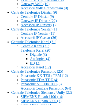
Gateway VoIP
(10)
Accesorii VoIP Grandstream
(9)
Centrale Telefonice Dinstar
(9)
Centrale IP Dinstar
(9)
Gateway IP Dinstar
(22)
Accesorii IP Dinstar
(1)
Centrale Telefonice Yeastar
(11)
Centrale IP Yeastar
(11)
Accesorii IP Yeastar
(36)
Centrale Telefonice Karel
(31)
Centrale Karel
(31)
Telefoane Karel
(20)
Digitale
(3)
Analogice
(4)
IP
(13)
Accesorii Karel
(12)
Centrale Telefonice Panasonic
(25)
Panasonic KX-TES / TEM
(12)
Panasonic TDA/TDE
(4)
Panasonic NS 500/1000
(8)
Accesorii Centrale Panasonic
(64)
Centrale Telefonice Siemens / Unify
(22)
SIEMENS Hipath 1100
(14)
SIEMENS Hipath 3000
(7)