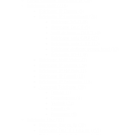
Kit-uri Centrale Telefonice IP
(20)
Telefoane VoIP
(218)
Telefoane IP Dinstar
(5)
Telefoane IP Grandstream
(76)
Telefoane Wi-Fi
(8)
Telefoane DECT
(5)
Statii de baza – DECT
(4)
Telefoane seria GRP
(27)
Telefoane seria GXP
(12)
Telefoane dedicate pentru hotel
(13)
Telefoane Wi-Fi
(8)
Telefoane VoIP Video
(7)
Telefoane IP Yealink
(29)
Telefoane IP HP Poly
(1)
Telefoane IP Fanvil
(18)
Telefoane IP Panasonic
(18)
Accesorii Telefoane
(39)
Dinstar
(1)
Grandstream
(4)
Yealink
(24)
Fanvil
(3)
Panasonic
(6)
Telefoane Fixe
(95)
Telefoane fixe cu fir
(30)
Telefoane DECT ( Fara fir )
(55)