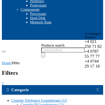
Periferice
Proiectoare
Componente
Procesoare
Hard Disk
Memorie Ram
Ai o întrebare?
Sunați-ne!
+4 021
Products search
250 71 82
+4 0787
55 77 77
+4 0744
Home
300m
29 17 18
Filters
×
Categorie
Centrale Telefonice Grandstream
(12)
Centrale IP Grandstream
(12)