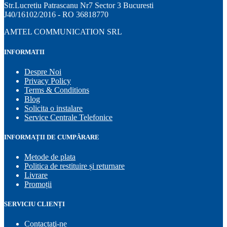
Str.Lucretiu Patrascanu Nr7 Sector 3 Bucuresti
J40/16102/2016 - RO 36818770
AMTEL COMMUNICATION SRL
INFORMATII
Despre Noi
Privacy Policy
Terms & Conditions
Blog
Solicita o instalare
Service Centrale Telefonice
INFORMAȚII DE CUMPĂRARE
Metode de plata
Politica de restituire și returnare
Livrare
Promoții
SERVICIU CLIENȚI
Contactaţi-ne