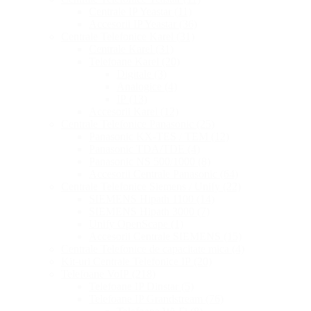
Centrale IP Yeastar
(11)
Accesorii IP Yeastar
(36)
Centrale Telefonice Karel
(31)
Centrale Karel
(31)
Telefoane Karel
(20)
Digitale
(3)
Analogice
(4)
IP
(13)
Accesorii Karel
(12)
Centrale Telefonice Panasonic
(25)
Panasonic KX-TES / TEM
(12)
Panasonic TDA/TDE
(4)
Panasonic NS 500/1000
(8)
Accesorii Centrale Panasonic
(64)
Centrale Telefonice Siemens / Unify
(22)
SIEMENS Hipath 1100
(14)
SIEMENS Hipath 3000
(7)
Unify OpenScape
(1)
Accesorii Centrale SIEMENS
(15)
Centrale Telefonice de capacitate mica
(4)
Kit-uri Centrale Telefonice IP
(20)
Telefoane VoIP
(218)
Telefoane IP Dinstar
(5)
Telefoane IP Grandstream
(76)