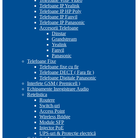
Telefoane VoIP Video
Telefoane IP Yealink
Telefoane IP HP Poly
Telefoane IP Fanvil
Telefoane IP Panasonic
Accesorii Telefoane
Dinstar
Grandstream
Yealink
Fanvil
Panasonic
Telefoane Fixe
Telefoane fixe cu fir
Telefoane DECT ( Fara fir )
Telefoane Digitale Panasonic
Interfete GSM ( Premicell )
Echipamente Inregistrare Audio
Retelistica
Routere
Switch-uri
Access Point
Wireless Bridge
Module SFP
Injector PoE
UPS-uri & Protecție electrică