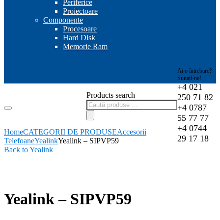
Periferice
Proiectoare
Componente
Procesoare
Hard Disk
Memorie Ram
Ai o întrebare?
Sunați-ne!
+4 021
Products search
250 71 82
+4 0787
55 77 77
+4 0744
Home
CATEGORII DE PRODUSE
Accesorii
29 17 18
Telefoane
Yealink
Yealink – SIPVP59
Back to Yealink
-1%
Yealink – SIPVP59