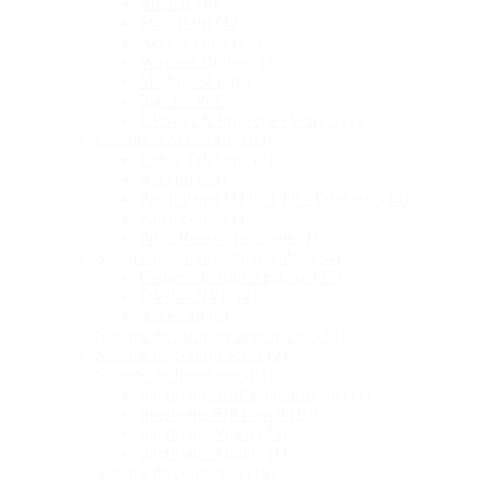
Routere
(8)
Switch-uri
(42)
Access Point
(27)
Wireless Bridge
(1)
Module SFP
(6)
Injector PoE
UPS-uri & Protecție electrică
(2)
Cabluri și Accesorii
(103)
Cablu Telefonic
(7)
Rackuri
(28)
Patch Panel UTP / FTP / Telefonic
(14)
Patch corde
(1)
Prize Retea / Telefonie
(1)
Sisteme de supraveghere video
(34)
Camere de supraveghere
(27)
DVR – NVR
(4)
Accesorii
(5)
Sisteme de alarmare antiefractie
(30)
Sisteme de control acces
(2)
Sisteme de Interfonie
(63)
Interfoane VoIP Grandstream
(11)
Interfoane SIP Fanvil
(10)
Interfoane Video
(29)
Interfoane Audio
(11)
Sisteme de conferinta
(18)