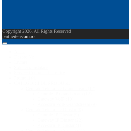
Copyright 2026. All Rights Reserved
partnertelecom.ro
Acasa
Despre Noi
Livrare
Solicită o instalare
Service Centrale Telefonice
Promoții
(4)
CATEGORII DE PRODUSE
Centrale Telefonice Grandstream
(12)
Centrale IP Grandstream
(12)
Gateway VoIP
(10)
Accesorii VoIP Grandstream
(9)
Centrale Telefonice Dinstar
(9)
Centrale IP Dinstar
(9)
Gateway IP Dinstar
(22)
Accesorii IP Dinstar
(1)
Centrale Telefonice Yeastar
(11)