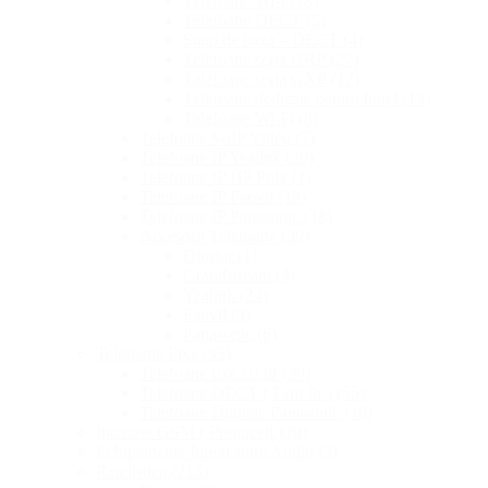
Telefoane Wi-Fi
(8)
Telefoane DECT
(5)
Statii de baza – DECT
(4)
Telefoane seria GRP
(27)
Telefoane seria GXP
(12)
Telefoane dedicate pentru hotel
(13)
Telefoane Wi-Fi
(8)
Telefoane VoIP Video
(7)
Telefoane IP Yealink
(29)
Telefoane IP HP Poly
(1)
Telefoane IP Fanvil
(18)
Telefoane IP Panasonic
(18)
Accesorii Telefoane
(39)
Dinstar
(1)
Grandstream
(4)
Yealink
(24)
Fanvil
(3)
Panasonic
(6)
Telefoane Fixe
(95)
Telefoane fixe cu fir
(30)
Telefoane DECT ( Fara fir )
(55)
Telefoane Digitale Panasonic
(10)
Interfete GSM ( Premicell )
(9)
Echipamente Inregistrare Audio
(3)
Retelistica
(213)