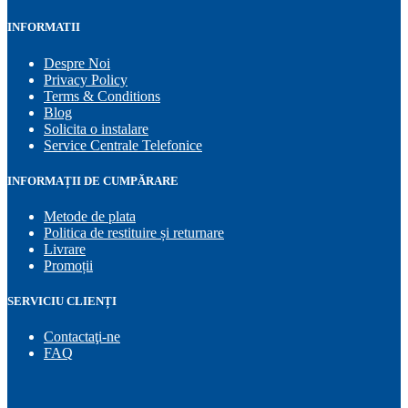
INFORMATII
Despre Noi
Privacy Policy
Terms & Conditions
Blog
Solicita o instalare
Service Centrale Telefonice
INFORMAȚII DE CUMPĂRARE
Metode de plata
Politica de restituire și returnare
Livrare
Promoții
SERVICIU CLIENȚI
Contactaţi-ne
FAQ