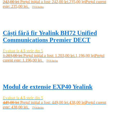
242,00
lei
Prețul inițial a fost: 242,00 lei.
235,00
lei
Prețul curent
este: 235,00 lei.
TVA Inclus
Adaugă în coș
-1%
Căști fără fir Yealink BH72 Unified
Communications Premier DECT
Evaluat la
4.5
stele din 5
1.203,00
lei
Prețul inițial a fost: 1.203,00 lei.
1.196,00
lei
Prețul
curent este: 1.196,00 lei.
TVA Inclus
Adaugă în coș
-2%
Modul de extensie EXP40 Yealink
Evaluat la
4.5
stele din 5
449,00
lei
Prețul inițial a fost: 449,00 lei.
438,00
lei
Prețul curent
este: 438,00 lei.
TVA Inclus
Adaugă în coș