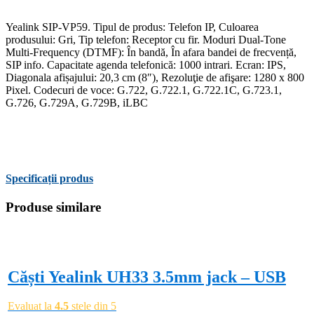
Yealink SIP-VP59. Tipul de produs: Telefon IP, Culoarea
produsului: Gri, Tip telefon: Receptor cu fir. Moduri Dual-Tone
Multi-Frequency (DTMF): În bandă, În afara bandei de frecvență,
SIP info. Capacitate agenda telefonică: 1000 intrari. Ecran: IPS,
Diagonala afișajului: 20,3 cm (8″), Rezoluţie de afişare: 1280 x 800
Pixel. Codecuri de voce: G.722, G.722.1, G.722.1C, G.723.1,
G.726, G.729A, G.729B, iLBC
Specificații produs
Produse similare
-3%
Căști Yealink UH33 3.5mm jack – USB
Evaluat la
4.5
stele din 5