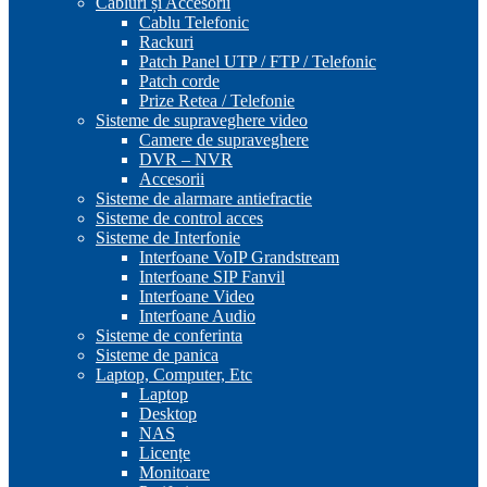
Cabluri și Accesorii
Cablu Telefonic
Rackuri
Patch Panel UTP / FTP / Telefonic
Patch corde
Prize Retea / Telefonie
Sisteme de supraveghere video
Camere de supraveghere
DVR – NVR
Accesorii
Sisteme de alarmare antiefractie
Sisteme de control acces
Sisteme de Interfonie
Interfoane VoIP Grandstream
Interfoane SIP Fanvil
Interfoane Video
Interfoane Audio
Sisteme de conferinta
Sisteme de panica
Laptop, Computer, Etc
Laptop
Desktop
NAS
Licențe
Monitoare