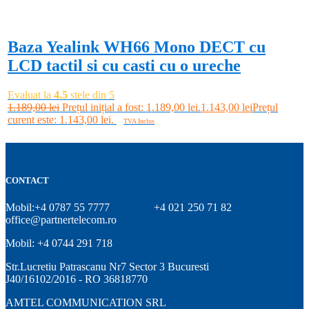
-4%
Baza Yealink WH66 Mono DECT cu
LCD tactil si cu casti cu o ureche
Evaluat la
4.5
stele din 5
1.189,00
lei
Prețul inițial a fost: 1.189,00 lei.
1.143,00
lei
Prețul
curent este: 1.143,00 lei.
TVA Inclus
Adaugă în coș
CONTACT
Mobil:+4 0787 55 7777
+4 021 250 71 82
office@partnertelecom.ro
Mobil: +4 0744 291 718
Str.Lucretiu Patrascanu Nr7 Sector 3 Bucuresti
J40/16102/2016 - RO 36818770
AMTEL COMMUNICATION SRL