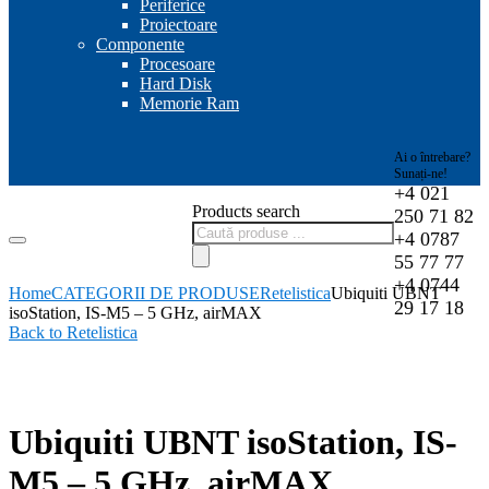
Periferice
Proiectoare
Componente
Procesoare
Hard Disk
Memorie Ram
Ai o întrebare?
Sunați-ne!
+4 021
Products search
250 71 82
+4 0787
55 77 77
+4 0744
Home
CATEGORII DE PRODUSE
Retelistica
Ubiquiti UBNT
29 17 18
isoStation, IS-M5 – 5 GHz, airMAX
Back to Retelistica
-4%
Ubiquiti UBNT isoStation, IS-
M5 – 5 GHz, airMAX