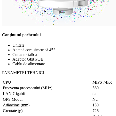
Conținutul pachetului
Unitate
Antenă corn simetrică 45°
Curea metalica
Adaptor Gbit POE
Cablu de alimentare
PARAMETRI TEHNICI
CPU
MIPS 74Kc
Frecvența procesorului (MHz)
560
LAN Gigabit
da
GPS Modul
Nu
Adâncime (mm)
150
Greutate (g)
726