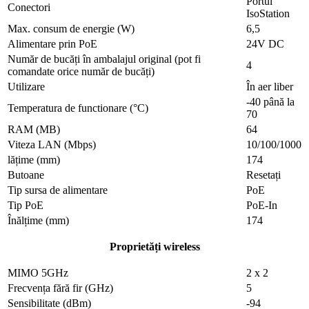
Portul
Conectori
IsoStation
Max. consum de energie (W)
6,5
Alimentare prin PoE
24V DC
Număr de bucăți în ambalajul original (pot fi
4
comandate orice număr de bucăți)
Utilizare
În aer liber
-40 până la
Temperatura de functionare (°C)
70
RAM (MB)
64
Viteza LAN (Mbps)
10/100/1000
lățime (mm)
174
Butoane
Resetați
Tip sursa de alimentare
PoE
Tip PoE
PoE-In
Înălțime (mm)
174
Proprietăți wireless
MIMO 5GHz
2 x 2
Frecvența fără fir (GHz)
5
Sensibilitate (dBm)
-94