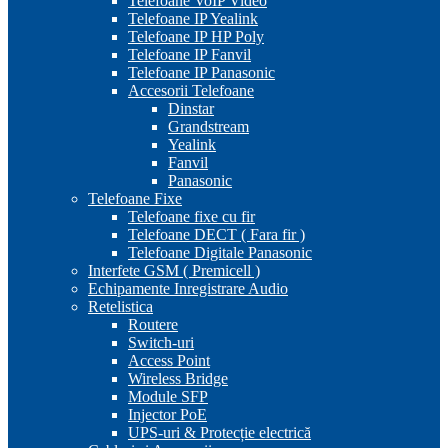
Telefoane VoIP Video
Telefoane IP Yealink
Telefoane IP HP Poly
Telefoane IP Fanvil
Telefoane IP Panasonic
Accesorii Telefoane
Dinstar
Grandstream
Yealink
Fanvil
Panasonic
Telefoane Fixe
Telefoane fixe cu fir
Telefoane DECT ( Fara fir )
Telefoane Digitale Panasonic
Interfete GSM ( Premicell )
Echipamente Inregistrare Audio
Retelistica
Routere
Switch-uri
Access Point
Wireless Bridge
Module SFP
Injector PoE
UPS-uri & Protecție electrică