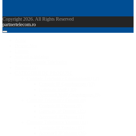
Copyright 2026. All Rights Reserved
partnertelecom.ro
Acasa
Despre Noi
Livrare
Solicită o instalare
Service Centrale Telefonice
Promoții
(4)
CATEGORII DE PRODUSE
Centrale Telefonice Grandstream
(12)
Centrale IP Grandstream
(12)
Gateway VoIP
(10)
Accesorii VoIP Grandstream
(9)
Centrale Telefonice Dinstar
(9)
Centrale IP Dinstar
(9)
Gateway IP Dinstar
(22)
Accesorii IP Dinstar
(1)
Centrale Telefonice Yeastar
(11)
Centrale IP Yeastar
(11)
Accesorii IP Yeastar
(36)