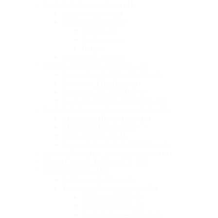
Centrale Telefonice Karel
(31)
Centrale Karel
(31)
Telefoane Karel
(20)
Digitale
(3)
Analogice
(4)
IP
(13)
Accesorii Karel
(12)
Centrale Telefonice Panasonic
(25)
Panasonic KX-TES / TEM
(12)
Panasonic TDA/TDE
(4)
Panasonic NS 500/1000
(8)
Accesorii Centrale Panasonic
(64)
Centrale Telefonice Siemens / Unify
(22)
SIEMENS Hipath 1100
(14)
SIEMENS Hipath 3000
(7)
Unify OpenScape
(1)
Accesorii Centrale SIEMENS
(15)
Centrale Telefonice de capacitate mica
(4)
Kit-uri Centrale Telefonice IP
(20)
Telefoane VoIP
(218)
Telefoane IP Dinstar
(5)
Telefoane IP Grandstream
(76)
Telefoane Wi-Fi
(8)
Telefoane DECT
(5)
Statii de baza – DECT
(4)