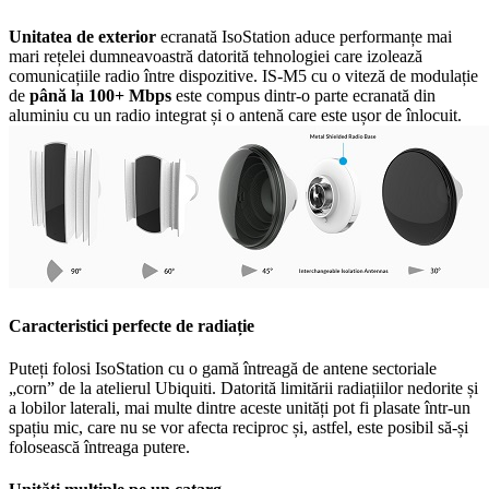
Unitatea de exterior
ecranată IsoStation aduce performanțe mai
mari rețelei dumneavoastră datorită tehnologiei care izolează
comunicațiile radio între dispozitive. IS-M5 cu o viteză de modulație
de
până la 100+ Mbps
este compus dintr-o parte ecranată din
aluminiu cu un radio integrat și o antenă care este ușor de înlocuit.
Caracteristici perfecte de radiație
Puteți folosi IsoStation cu o gamă întreagă de antene sectoriale
„corn” de la atelierul Ubiquiti. Datorită limitării radiațiilor nedorite și
a lobilor laterali, mai multe dintre aceste unități pot fi plasate într-un
spațiu mic, care nu se vor afecta reciproc și, astfel, este posibil să-și
folosească întreaga putere.