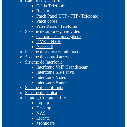
Cabluri și Accesorii
Cablu Telefonic
Rackuri
Patch Panel UTP / FTP / Telefonic
Patch corde
Prize Retea / Telefonie
Sisteme de supraveghere video
Camere de supraveghere
DVR – NVR
Accesorii
Sisteme de alarmare antiefractie
Sisteme de control acces
Sisteme de Interfonie
Interfoane VoIP Grandstream
Interfoane SIP Fanvil
Interfoane Video
Interfoane Audio
Sisteme de conferinta
Sisteme de panica
Laptop, Computer, Etc
Laptop
Desktop
NAS
Licențe
Monitoare