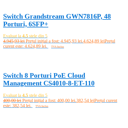
Switch Grandstream GWN7816P, 48
Porturi, 6SFP+
Evaluat la
4.5
stele din 5
4.945,93
lei
Prețul inițial a fost: 4.945,93 lei.
4.624,89
lei
Prețul
curent este: 4.624,89 lei.
TVA Inclus
Adaugă în coș
-4%
Switch 8 Porturi PoE Cloud
Management CS4010-8-ET-110
Evaluat la
4.5
stele din 5
400,00
lei
Prețul inițial a fost: 400,00 lei.
382,54
lei
Prețul curent
este: 382,54 lei.
TVA Inclus
Adaugă în coș
-3%