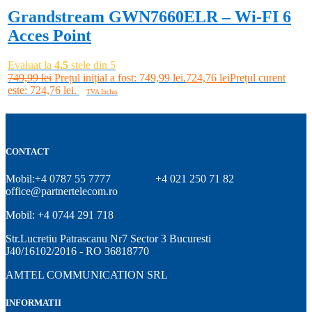
Grandstream GWN7660ELR – Wi-FI 6
Acces Point
Evaluat la
4.5
stele din 5
749,99
lei
Prețul inițial a fost: 749,99 lei.
724,76
lei
Prețul curent
este: 724,76 lei.
TVA Inclus
Adaugă în coș
CONTACT
Mobil:+4 0787 55 7777
+4 021 250 71 82
office@partnertelecom.ro
Mobil: +4 0744 291 718
Str.Lucretiu Patrascanu Nr7 Sector 3 Bucuresti
J40/16102/2016 - RO 36818770
AMTEL COMMUNICATION SRL
INFORMATII