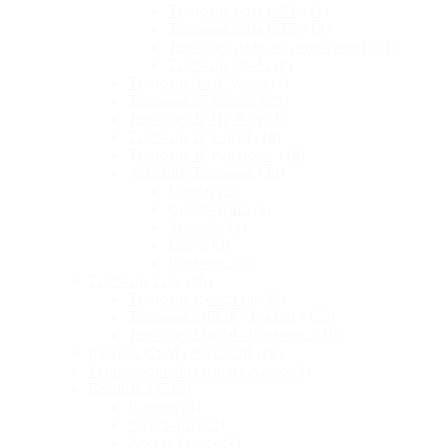
Telefoane seria GRP
(27)
Telefoane seria GXP
(12)
Telefoane dedicate pentru hotel
(13)
Telefoane Wi-Fi
(8)
Telefoane VoIP Video
(7)
Telefoane IP Yealink
(29)
Telefoane IP HP Poly
(1)
Telefoane IP Fanvil
(18)
Telefoane IP Panasonic
(18)
Accesorii Telefoane
(39)
Dinstar
(1)
Grandstream
(4)
Yealink
(24)
Fanvil
(3)
Panasonic
(6)
Telefoane Fixe
(95)
Telefoane fixe cu fir
(30)
Telefoane DECT ( Fara fir )
(55)
Telefoane Digitale Panasonic
(10)
Interfete GSM ( Premicell )
(9)
Echipamente Inregistrare Audio
(3)
Retelistica
(213)
Routere
(8)
Switch-uri
(42)
Access Point
(27)