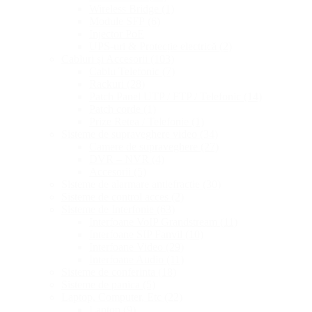
Wireless Bridge
(1)
Module SFP
(6)
Injector PoE
UPS-uri & Protecție electrică
(2)
Cabluri și Accesorii
(103)
Cablu Telefonic
(7)
Rackuri
(28)
Patch Panel UTP / FTP / Telefonic
(14)
Patch corde
(1)
Prize Retea / Telefonie
(1)
Sisteme de supraveghere video
(34)
Camere de supraveghere
(27)
DVR – NVR
(4)
Accesorii
(5)
Sisteme de alarmare antiefractie
(30)
Sisteme de control acces
(2)
Sisteme de Interfonie
(63)
Interfoane VoIP Grandstream
(11)
Interfoane SIP Fanvil
(10)
Interfoane Video
(29)
Interfoane Audio
(11)
Sisteme de conferinta
(18)
Sisteme de panica
(5)
Laptop, Computer, Etc
(22)
Laptop
(9)