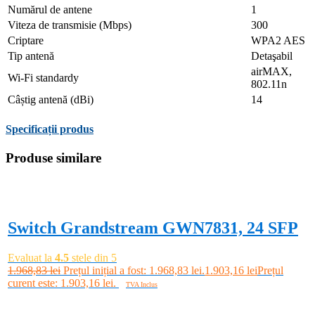
Numărul de antene
1
Viteza de transmisie (Mbps)
300
Criptare
WPA2 AES
Tip antenă
Detaşabil
airMAX,
Wi-Fi standardy
802.11n
Câștig antenă (dBi)
14
Specificații produs
Produse similare
-3%
Switch Grandstream GWN7831, 24 SFP
Evaluat la
4.5
stele din 5
1.968,83
lei
Prețul inițial a fost: 1.968,83 lei.
1.903,16
lei
Prețul
curent este: 1.903,16 lei.
TVA Inclus
Adaugă în coș
-6%