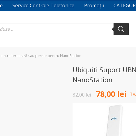
re
Service Centrale Telefonice
Promoții
CATEGOR
pentru fereastră sau perete pentru NanoStation
Ubiquiti Suport UBN
NanoStation
Prețul
Prețul
78,00
lei
TV
82,00
lei
inițial
curent
a
este:
fost:
78,00 lei.
82,00 lei.