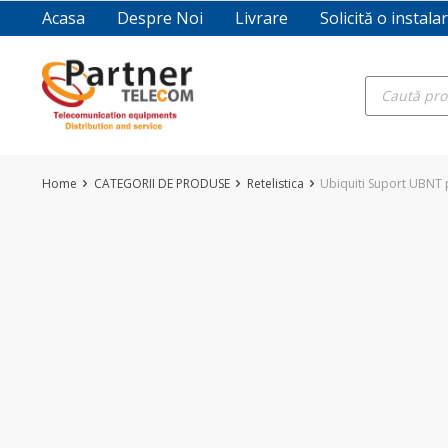
Skip
Acasa
Despre Noi
Livrare
Solicită o instala
to
content
Products
search
Home
CATEGORII DE PRODUSE
Retelistica
Ubiquiti Suport UBNT 
-5%