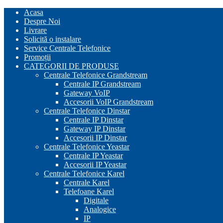
Skip
Acasa
to
Despre Noi
content
Livrare
Solicită o instalare
Service Centrale Telefonice
Promoții
CATEGORII DE PRODUSE
Centrale Telefonice Grandstream
Centrale IP Grandstream
Gateway VoIP
Accesorii VoIP Grandstream
Centrale Telefonice Dinstar
Centrale IP Dinstar
Gateway IP Dinstar
Accesorii IP Dinstar
Centrale Telefonice Yeastar
Centrale IP Yeastar
Accesorii IP Yeastar
Centrale Telefonice Karel
Centrale Karel
Telefoane Karel
Digitale
Analogice
IP