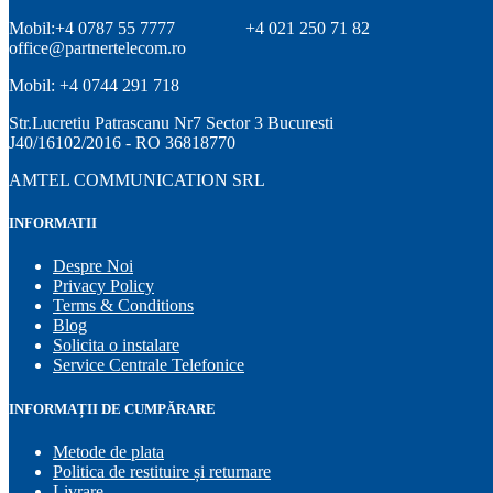
Mobil:+4 0787 55 7777
+4 021 250 71 82
office@partnertelecom.ro
Mobil: +4 0744 291 718
Str.Lucretiu Patrascanu Nr7 Sector 3 Bucuresti
J40/16102/2016 - RO 36818770
AMTEL COMMUNICATION SRL
INFORMATII
Despre Noi
Privacy Policy
Terms & Conditions
Blog
Solicita o instalare
Service Centrale Telefonice
INFORMAȚII DE CUMPĂRARE
Metode de plata
Politica de restituire și returnare
Livrare