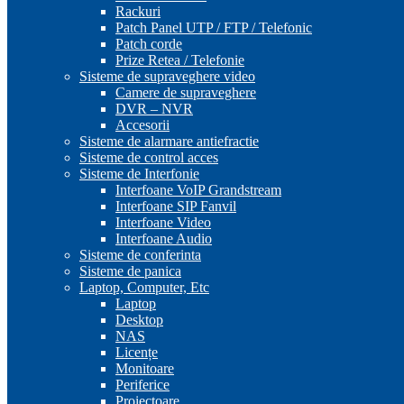
Rackuri
Patch Panel UTP / FTP / Telefonic
Patch corde
Prize Retea / Telefonie
Sisteme de supraveghere video
Camere de supraveghere
DVR – NVR
Accesorii
Sisteme de alarmare antiefractie
Sisteme de control acces
Sisteme de Interfonie
Interfoane VoIP Grandstream
Interfoane SIP Fanvil
Interfoane Video
Interfoane Audio
Sisteme de conferinta
Sisteme de panica
Laptop, Computer, Etc
Laptop
Desktop
NAS
Licențe
Monitoare
Periferice
Proiectoare