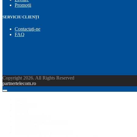
Promoții
SERVICIU CLIENȚI
Contactaţi-ne
FAQ
Copyright 2026. All Rights Reserved
partnertelecom.ro
Acasa
Despre Noi
Livrare
Solicită o instalare
Service Centrale Telefonice
Promoții
(4)
CATEGORII DE PRODUSE