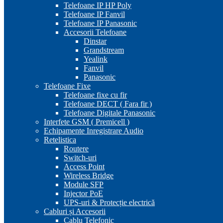
Telefoane IP HP Poly
Telefoane IP Fanvil
Telefoane IP Panasonic
Accesorii Telefoane
Dinstar
Grandstream
Yealink
Fanvil
Panasonic
Telefoane Fixe
Telefoane fixe cu fir
Telefoane DECT ( Fara fir )
Telefoane Digitale Panasonic
Interfete GSM ( Premicell )
Echipamente Inregistrare Audio
Retelistica
Routere
Switch-uri
Access Point
Wireless Bridge
Module SFP
Injector PoE
UPS-uri & Protecție electrică
Cabluri și Accesorii
Cablu Telefonic