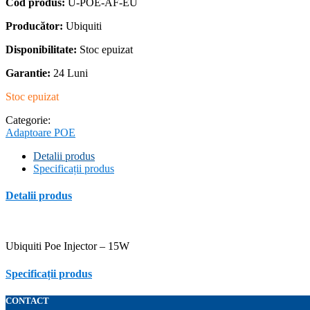
Cod produs:
U-POE-AF-EU
50,00 lei.
Producător:
Ubiquiti
Disponibilitate:
Stoc epuizat
Garantie:
24 Luni
Stoc epuizat
Categorie:
Adaptoare POE
Detalii produs
Specificații produs
Detalii produs
Ubiquiti Poe Injector – 15W
Specificații produs
CONTACT