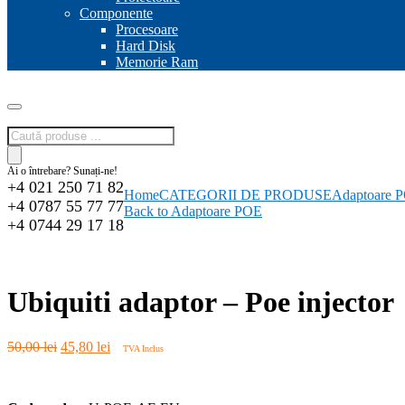
Componente
Procesoare
Hard Disk
Memorie Ram
Products
search
Ai o întrebare? Sunați-ne!
+4 021 250 71 82
Home
CATEGORII DE PRODUSE
Adaptoare 
+4 0787 55 77 77
Back to Adaptoare POE
+4 0744 29 17 18
-8%
Ubiquiti adaptor – Poe injector
Prețul
Prețul
50,00
lei
45,80
lei
TVA Inclus
inițial
curent
a
este:
fost:
45,80 lei.