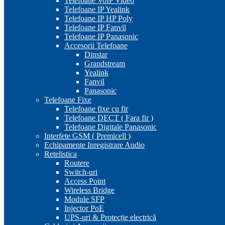
Telefoane VoIP Video
Telefoane IP Yealink
Telefoane IP HP Poly
Telefoane IP Fanvil
Telefoane IP Panasonic
Accesorii Telefoane
Dinstar
Grandstream
Yealink
Fanvil
Panasonic
Telefoane Fixe
Telefoane fixe cu fir
Telefoane DECT ( Fara fir )
Telefoane Digitale Panasonic
Interfete GSM ( Premicell )
Echipamente Inregistrare Audio
Retelistica
Routere
Switch-uri
Access Point
Wireless Bridge
Module SFP
Injector PoE
UPS-uri & Protecție electrică