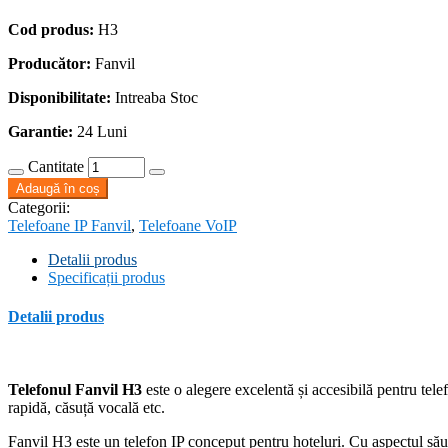
Cod produs:
H3
Producător:
Fanvil
Disponibilitate:
Intreaba Stoc
Garantie:
24 Luni
Cantitate
Adaugă în coș
Categorii:
Telefoane IP Fanvil
,
Telefoane VoIP
Detalii produs
Specificații produs
Detalii produs
Telefonul Fanvil H3
este o alegere excelentă și accesibilă pentru telef
rapidă, căsuță vocală etc.
Fanvil H3 este un telefon IP conceput pentru hoteluri. Cu aspectul său 