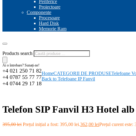
Periferice
Proiectoare
Componente
Procesoare
Hard Disk
Memorie Ram
Products search
Ai o întrebare? Sunați-ne!
+4 021 250 71 82
Home
CATEGORII DE PRODUSE
Telefoane V
+4 0787 55 77 77
Back to Telefoane IP Fanvil
+4 0744 29 17 18
-8%
Telefon SIP Fanvil H3 Hotel alb
395,00
lei
Prețul inițial a fost: 395,00 lei.
362,00
lei
Prețul curent este: 