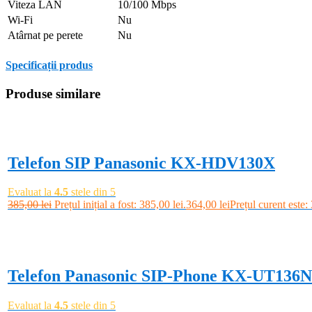
Viteza LAN
10/100 Mbps
Wi-Fi
Nu
Atârnat pe perete
Nu
Specificații produs
Produse similare
-5%
Telefon SIP Panasonic KX-HDV130X
Evaluat la
4.5
stele din 5
385,00
lei
Prețul inițial a fost: 385,00 lei.
364,00
lei
Prețul curent este:
Adaugă în coș
-11%
Telefon Panasonic SIP-Phone KX-UT136
Evaluat la
4.5
stele din 5