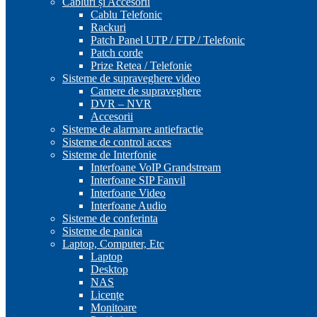
Cabluri și Accesorii
Cablu Telefonic
Rackuri
Patch Panel UTP / FTP / Telefonic
Patch corde
Prize Retea / Telefonie
Sisteme de supraveghere video
Camere de supraveghere
DVR – NVR
Accesorii
Sisteme de alarmare antiefractie
Sisteme de control acces
Sisteme de Interfonie
Interfoane VoIP Grandstream
Interfoane SIP Fanvil
Interfoane Video
Interfoane Audio
Sisteme de conferinta
Sisteme de panica
Laptop, Computer, Etc
Laptop
Desktop
NAS
Licențe
Monitoare