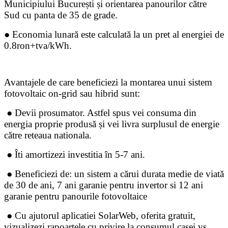
Municipiului București și orientarea panourilor către
Sud cu panta de 35 de grade.
● Economia lunară este calculată la un pret al energiei de
0.8ron+tva/kWh.
Avantajele de care beneficiezi la montarea unui sistem
fotovoltaic on-grid sau hibrid sunt:
● Devii prosumator. Astfel spus vei consuma din
energia proprie produsă și vei livra surplusul de energie
către reteaua nationala.
● Îti amortizezi investitia în 5-7 ani.
● Beneficiezi de: un sistem a cărui durata medie de viată
de 30 de ani, 7 ani garanie pentru invertor si 12 ani
garanie pentru panourile fotovoltaice
● Cu ajutorul aplicatiei SolarWeb, oferita gratuit,
vizualizezi rapoartele cu privire la consumul casei vs.