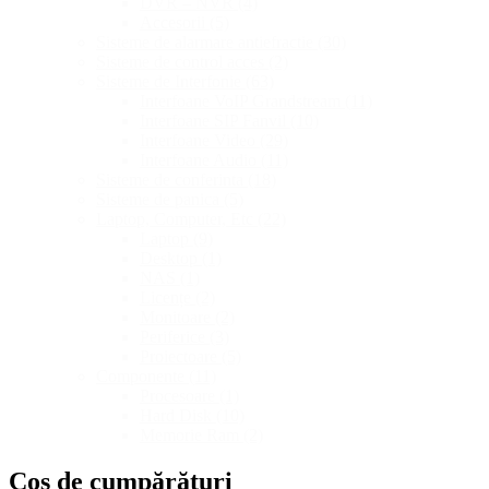
DVR – NVR
(4)
Accesorii
(5)
Sisteme de alarmare antiefractie
(30)
Sisteme de control acces
(2)
Sisteme de Interfonie
(63)
Interfoane VoIP Grandstream
(11)
Interfoane SIP Fanvil
(10)
Interfoane Video
(29)
Interfoane Audio
(11)
Sisteme de conferinta
(18)
Sisteme de panica
(5)
Laptop, Computer, Etc
(22)
Laptop
(9)
Desktop
(1)
NAS
(1)
Licențe
(2)
Monitoare
(2)
Periferice
(3)
Proiectoare
(5)
Componente
(11)
Procesoare
(1)
Hard Disk
(10)
Memorie Ram
(2)
Coș de cumpărături