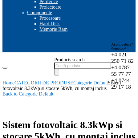
Periferice
Proiectoare
Componente
Procesoare
Hard Disk
Memorie Ram
Ai o întrebare?
Sunați-ne!
+4 021
Products search
250 71 82
+4 0787
55 77 77
+4 0744
Home
CATEGORII DE PRODUSE
Categorie Default
Sistem
29 17 18
fotovoltaic 8.3kWp si stocare 5kWh, cu montaj inclus
Back to Categorie Default
-0%
Sistem fotovoltaic 8.3kWp si
stocare 5kWh, cu montaj inclus