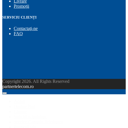
Livrare
Promoții
SERVICIU CLIENȚI
Contactaţi-ne
FAQ
Copyright 2026. All Rights Reserved
partnertelecom.ro
Acasa
Despre Noi
Livrare
Solicită o instalare
Service Centrale Telefonice
Promoții
(4)