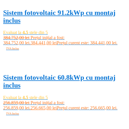
Sistem fotovoltaic 91.2kWp cu montaj
inclus
Evaluat la
4.5
stele din 5
384.752,00
lei
Prețul inițial a fost:
384.752,00 lei.
384.441,00
lei
Prețul curent este: 384.441,00 lei.
TVA Inclus
Adaugă în coș
-0%
Sistem fotovoltaic 60.8kWp cu montaj
inclus
Evaluat la
4.5
stele din 5
256.859,00
lei
Prețul inițial a fost:
256.859,00 lei.
256.665,00
lei
Prețul curent este: 256.665,00 lei.
TVA Inclus
Adaugă în coș
-0%