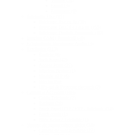
Yealink
(24)
Fanvil
(3)
Panasonic
(6)
Telefoane Fixe
(95)
Telefoane fixe cu fir
(30)
Telefoane DECT ( Fara fir )
(55)
Telefoane Digitale Panasonic
(10)
Interfete GSM ( Premicell )
(9)
Echipamente Inregistrare Audio
(3)
Retelistica
(213)
Routere
(8)
Switch-uri
(42)
Access Point
(27)
Wireless Bridge
(1)
Module SFP
(6)
Injector PoE
UPS-uri & Protecție electrică
(2)
Cabluri și Accesorii
(103)
Cablu Telefonic
(7)
Rackuri
(28)
Patch Panel UTP / FTP / Telefonic
(14)
Patch corde
(1)
Prize Retea / Telefonie
(1)
Sisteme de supraveghere video
(34)
Camere de supraveghere
(27)