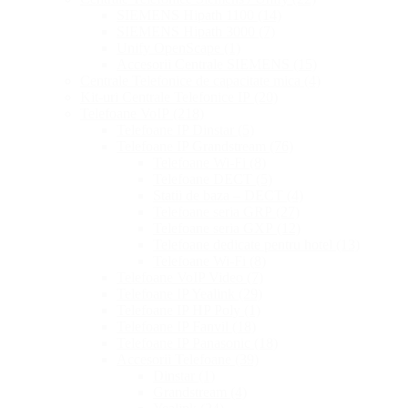
SIEMENS Hipath 1100
(14)
SIEMENS Hipath 3000
(7)
Unify OpenScape
(1)
Accesorii Centrale SIEMENS
(15)
Centrale Telefonice de capacitate mica
(4)
Kit-uri Centrale Telefonice IP
(20)
Telefoane VoIP
(218)
Telefoane IP Dinstar
(5)
Telefoane IP Grandstream
(76)
Telefoane Wi-Fi
(8)
Telefoane DECT
(5)
Statii de baza – DECT
(4)
Telefoane seria GRP
(27)
Telefoane seria GXP
(12)
Telefoane dedicate pentru hotel
(13)
Telefoane Wi-Fi
(8)
Telefoane VoIP Video
(7)
Telefoane IP Yealink
(29)
Telefoane IP HP Poly
(1)
Telefoane IP Fanvil
(18)
Telefoane IP Panasonic
(18)
Accesorii Telefoane
(39)
Dinstar
(1)
Grandstream
(4)