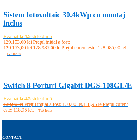
Sistem fotovoltaic 30.4kWp cu montaj
inclus
Evaluat la
4.5
stele din 5
129.153,00
lei
Prețul inițial a fost:
129.153,00 lei.
128.985,00
lei
Prețul curent este: 128.985,00 lei.
TVA Inclus
Adaugă în coș
-9%
Switch 8 Porturi Gigabit DGS-108GL/E
Evaluat la
4.5
stele din 5
130,00
lei
Prețul inițial a fost: 130,00 lei.
118,95
lei
Prețul curent
este: 118,95 lei.
TVA Inclus
Adaugă în coș
CONTACT