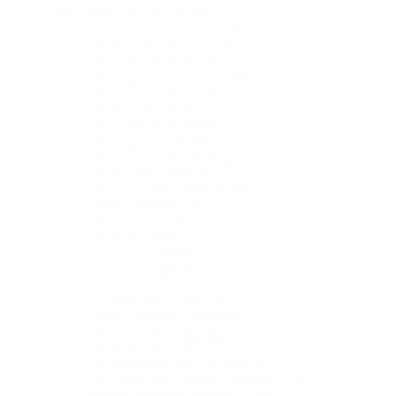
CATEGORII DE PRODUSE
Centrale Telefonice Grandstream
(12)
Centrale IP Grandstream
(12)
Gateway VoIP
(10)
Accesorii VoIP Grandstream
(9)
Centrale Telefonice Dinstar
(9)
Centrale IP Dinstar
(9)
Gateway IP Dinstar
(22)
Accesorii IP Dinstar
(1)
Centrale Telefonice Yeastar
(11)
Centrale IP Yeastar
(11)
Accesorii IP Yeastar
(36)
Centrale Telefonice Karel
(31)
Centrale Karel
(31)
Telefoane Karel
(20)
Digitale
(3)
Analogice
(4)
IP
(13)
Accesorii Karel
(12)
Centrale Telefonice Panasonic
(25)
Panasonic KX-TES / TEM
(12)
Panasonic TDA/TDE
(4)
Panasonic NS 500/1000
(8)
Accesorii Centrale Panasonic
(64)
Centrale Telefonice Siemens / Unify
(22)