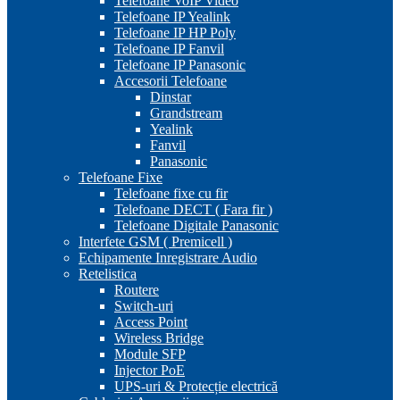
Telefoane VoIP Video
Telefoane IP Yealink
Telefoane IP HP Poly
Telefoane IP Fanvil
Telefoane IP Panasonic
Accesorii Telefoane
Dinstar
Grandstream
Yealink
Fanvil
Panasonic
Telefoane Fixe
Telefoane fixe cu fir
Telefoane DECT ( Fara fir )
Telefoane Digitale Panasonic
Interfete GSM ( Premicell )
Echipamente Inregistrare Audio
Retelistica
Routere
Switch-uri
Access Point
Wireless Bridge
Module SFP
Injector PoE
UPS-uri & Protecție electrică