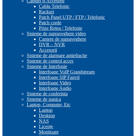
Cabluri și Accesorii
Cablu Telefonic
Rackuri
Patch Panel UTP / FTP / Telefonic
Patch corde
Prize Retea / Telefonie
Sisteme de supraveghere video
Camere de supraveghere
DVR – NVR
Accesorii
Sisteme de alarmare antiefractie
Sisteme de control acces
Sisteme de Interfonie
Interfoane VoIP Grandstream
Interfoane SIP Fanvil
Interfoane Video
Interfoane Audio
Sisteme de conferinta
Sisteme de panica
Laptop, Computer, Etc
Laptop
Desktop
NAS
Licențe
Monitoare