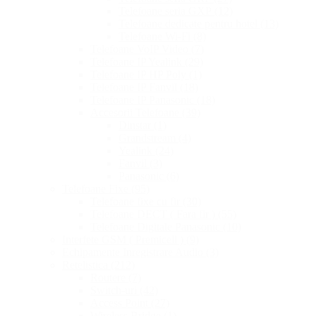
Telefoane seria GXP
(12)
Telefoane dedicate pentru hotel
(13)
Telefoane Wi-Fi
(8)
Telefoane VoIP Video
(7)
Telefoane IP Yealink
(29)
Telefoane IP HP Poly
(1)
Telefoane IP Fanvil
(18)
Telefoane IP Panasonic
(18)
Accesorii Telefoane
(39)
Dinstar
(1)
Grandstream
(4)
Yealink
(24)
Fanvil
(3)
Panasonic
(6)
Telefoane Fixe
(95)
Telefoane fixe cu fir
(30)
Telefoane DECT ( Fara fir )
(55)
Telefoane Digitale Panasonic
(10)
Interfete GSM ( Premicell )
(9)
Echipamente Inregistrare Audio
(3)
Retelistica
(212)
Routere
(7)
Switch-uri
(42)
Access Point
(27)
Wireless Bridge
(1)