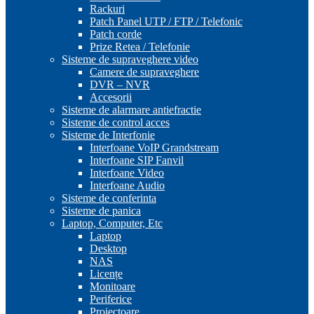
Rackuri
Patch Panel UTP / FTP / Telefonic
Patch corde
Prize Retea / Telefonie
Sisteme de supraveghere video
Camere de supraveghere
DVR – NVR
Accesorii
Sisteme de alarmare antiefractie
Sisteme de control acces
Sisteme de Interfonie
Interfoane VoIP Grandstream
Interfoane SIP Fanvil
Interfoane Video
Interfoane Audio
Sisteme de conferinta
Sisteme de panica
Laptop, Computer, Etc
Laptop
Desktop
NAS
Licențe
Monitoare
Periferice
Proiectoare