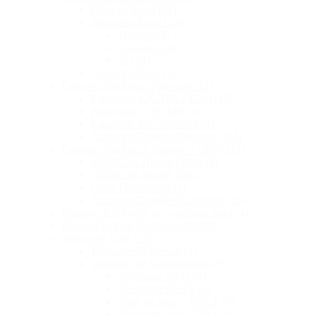
Centrale Karel
(31)
Telefoane Karel
(20)
Digitale
(3)
Analogice
(4)
IP
(13)
Accesorii Karel
(12)
Centrale Telefonice Panasonic
(25)
Panasonic KX-TES / TEM
(12)
Panasonic TDA/TDE
(4)
Panasonic NS 500/1000
(8)
Accesorii Centrale Panasonic
(64)
Centrale Telefonice Siemens / Unify
(22)
SIEMENS Hipath 1100
(14)
SIEMENS Hipath 3000
(7)
Unify OpenScape
(1)
Accesorii Centrale SIEMENS
(15)
Centrale Telefonice de capacitate mica
(4)
Kit-uri Centrale Telefonice IP
(20)
Telefoane VoIP
(218)
Telefoane IP Dinstar
(5)
Telefoane IP Grandstream
(76)
Telefoane Wi-Fi
(8)
Telefoane DECT
(5)
Statii de baza – DECT
(4)
Telefoane seria GRP
(27)