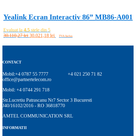
fost:
509,47 lei.
550,00 lei.
Yealink Ecran Interactiv 86” MB86-A001
Evaluat la
4.5
stele din 5
Prețul
Prețul
30.110,27
lei
30.021,18
lei
TVA Inclus
inițial
curent
Adaugă în coș
a
este:
fost:
30.021,18 lei.
30.110,27 lei.
CONTACT
Mobil:+4 0787 55 7777
+4 021 250 71 82
office@partnertelecom.ro
Mobil: +4 0744 291 718
Str.Lucretiu Patrascanu Nr7 Sector 3 Bucuresti
J40/16102/2016 - RO 36818770
AMTEL COMMUNICATION SRL
INFORMATII