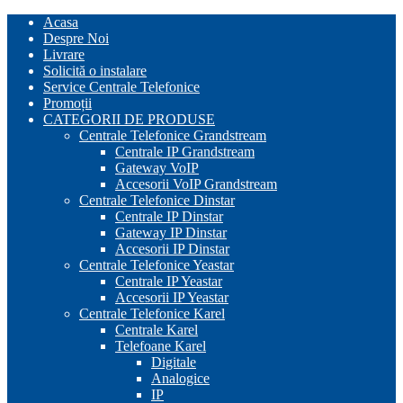
Skip
Acasa
to
Despre Noi
content
Livrare
Solicită o instalare
Service Centrale Telefonice
Promoții
CATEGORII DE PRODUSE
Centrale Telefonice Grandstream
Centrale IP Grandstream
Gateway VoIP
Accesorii VoIP Grandstream
Centrale Telefonice Dinstar
Centrale IP Dinstar
Gateway IP Dinstar
Accesorii IP Dinstar
Centrale Telefonice Yeastar
Centrale IP Yeastar
Accesorii IP Yeastar
Centrale Telefonice Karel
Centrale Karel
Telefoane Karel
Digitale
Analogice
IP