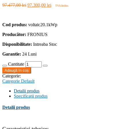
Prețul
Prețul
97.477,00
lei
97.300,00
lei
TVA Inclus
inițial
curent
a
este:
fost:
97.300,00 lei.
Cod produs:
voltaic20.1kWp
97.477,00 lei.
Producător:
FRONIUS
Disponibilitate:
Intreaba Stoc
Garantie:
24 Luni
Cantitate
Adaugă în coș
Categorie:
Categorie Default
Detalii produs
Specificații produs
Detalii produs
Caracteristici tehnice: