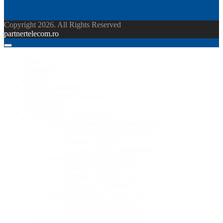
Copyright 2026. All Rights Reserved
partnertelecom.ro
Acasa
Despre Noi
Livrare
Solicită o instalare
Service Centrale Telefonice
Promoții
(4)
CATEGORII DE PRODUSE
Centrale Telefonice Grandstream
(12)
Centrale IP Grandstream
(12)
Gateway VoIP
(10)
Accesorii VoIP Grandstream
(9)
Centrale Telefonice Dinstar
(9)
Centrale IP Dinstar
(9)
Gateway IP Dinstar
(22)
Accesorii IP Dinstar
(1)
Centrale Telefonice Yeastar
(11)
Centrale IP Yeastar
(11)
Accesorii IP Yeastar
(36)
Centrale Telefonice Karel
(31)