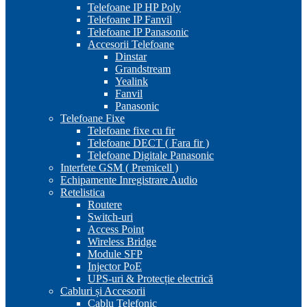
Telefoane IP HP Poly
Telefoane IP Fanvil
Telefoane IP Panasonic
Accesorii Telefoane
Dinstar
Grandstream
Yealink
Fanvil
Panasonic
Telefoane Fixe
Telefoane fixe cu fir
Telefoane DECT ( Fara fir )
Telefoane Digitale Panasonic
Interfete GSM ( Premicell )
Echipamente Inregistrare Audio
Retelistica
Routere
Switch-uri
Access Point
Wireless Bridge
Module SFP
Injector PoE
UPS-uri & Protecție electrică
Cabluri și Accesorii
Cablu Telefonic