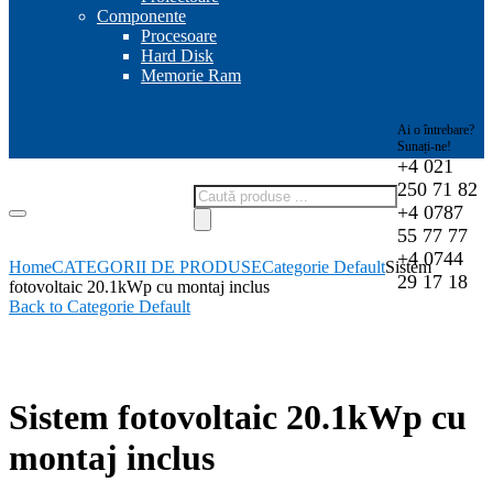
Componente
Procesoare
Hard Disk
Memorie Ram
Ai o întrebare?
Sunați-ne!
+4 021
250 71 82
Products
+4 0787
search
55 77 77
+4 0744
Home
CATEGORII DE PRODUSE
Categorie Default
Sistem
29 17 18
fotovoltaic 20.1kWp cu montaj inclus
Back to Categorie Default
-0%
Sistem fotovoltaic 20.1kWp cu
montaj inclus