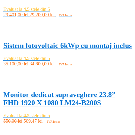
Evaluat la
4.5
stele din 5
Prețul
Prețul
29.401,00
lei
29.200,00
lei
TVA Inclus
inițial
curent
Adaugă în coș
a
este:
-1%
fost:
29.200,00 lei.
29.401,00 lei.
Sistem fotovoltaic 6kWp cu montaj inclus
Evaluat la
4.5
stele din 5
Prețul
Prețul
35.100,00
lei
34.800,00
lei
TVA Inclus
inițial
curent
Adaugă în coș
a
este:
-7%
fost:
34.800,00 lei.
35.100,00 lei.
Monitor dedicat supraveghere 23.8”
FHD 1920 X 1080 LM24-B200S
Evaluat la
4.5
stele din 5
Prețul
Prețul
550,00
lei
509,47
lei
TVA Inclus
inițial
curent
Adaugă în coș
a
este:
-0%