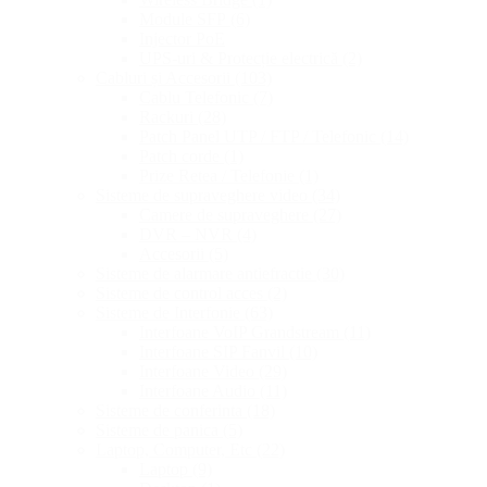
Module SFP
(6)
Injector PoE
UPS-uri & Protecție electrică
(2)
Cabluri și Accesorii
(103)
Cablu Telefonic
(7)
Rackuri
(28)
Patch Panel UTP / FTP / Telefonic
(14)
Patch corde
(1)
Prize Retea / Telefonie
(1)
Sisteme de supraveghere video
(34)
Camere de supraveghere
(27)
DVR – NVR
(4)
Accesorii
(5)
Sisteme de alarmare antiefractie
(30)
Sisteme de control acces
(2)
Sisteme de Interfonie
(63)
Interfoane VoIP Grandstream
(11)
Interfoane SIP Fanvil
(10)
Interfoane Video
(29)
Interfoane Audio
(11)
Sisteme de conferinta
(18)
Sisteme de panica
(5)
Laptop, Computer, Etc
(22)
Laptop
(9)