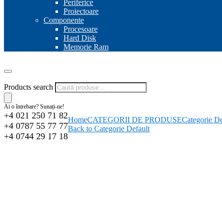
Periferice
Proiectoare
Componente
Procesoare
Hard Disk
Memorie Ram
Products search
Ai o întrebare? Sunați-ne!
+4 021 250 71 82
Home
CATEGORII DE PRODUSE
Categorie De
+4 0787 55 77 77
Back to Categorie Default
+4 0744 29 17 18
-7%