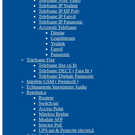
Telefoane VoIP Video
Telefoane IP Yealink
Telefoane IP HP Poly
Telefoane IP Fanvil
Telefoane IP Panasonic
Accesorii Telefoane
Dinstar
Grandstream
Yealink
Fanvil
Panasonic
Telefoane Fixe
Telefoane fixe cu fir
Telefoane DECT ( Fara fir )
Telefoane Digitale Panasonic
Interfete GSM ( Premicell )
Echipamente Inregistrare Audio
Retelistica
Routere
Switch-uri
Access Point
Wireless Bridge
Module SFP
Injector PoE
UPS-uri & Protecție electrică