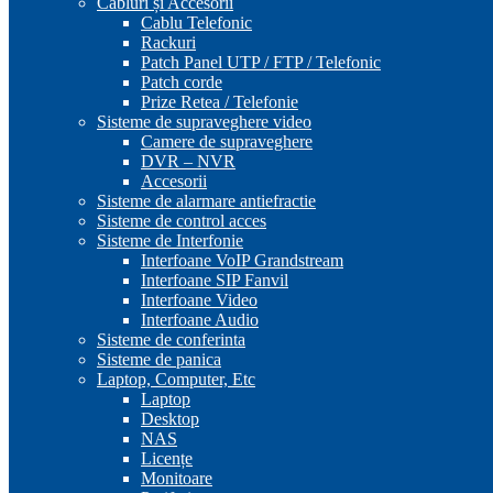
Cabluri și Accesorii
Cablu Telefonic
Rackuri
Patch Panel UTP / FTP / Telefonic
Patch corde
Prize Retea / Telefonie
Sisteme de supraveghere video
Camere de supraveghere
DVR – NVR
Accesorii
Sisteme de alarmare antiefractie
Sisteme de control acces
Sisteme de Interfonie
Interfoane VoIP Grandstream
Interfoane SIP Fanvil
Interfoane Video
Interfoane Audio
Sisteme de conferinta
Sisteme de panica
Laptop, Computer, Etc
Laptop
Desktop
NAS
Licențe
Monitoare