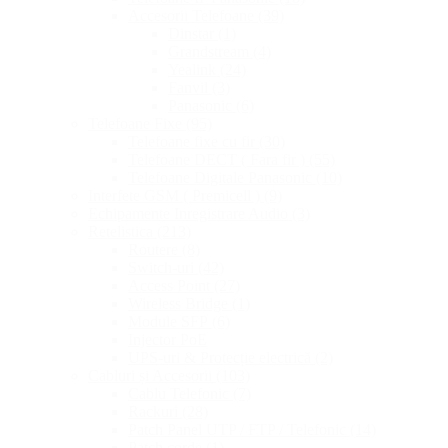
Accesorii Telefoane
(39)
Dinstar
(1)
Grandstream
(4)
Yealink
(24)
Fanvil
(3)
Panasonic
(6)
Telefoane Fixe
(95)
Telefoane fixe cu fir
(30)
Telefoane DECT ( Fara fir )
(55)
Telefoane Digitale Panasonic
(10)
Interfete GSM ( Premicell )
(9)
Echipamente Inregistrare Audio
(3)
Retelistica
(213)
Routere
(8)
Switch-uri
(42)
Access Point
(27)
Wireless Bridge
(1)
Module SFP
(6)
Injector PoE
UPS-uri & Protecție electrică
(2)
Cabluri și Accesorii
(103)
Cablu Telefonic
(7)
Rackuri
(28)
Patch Panel UTP / FTP / Telefonic
(14)
Patch corde
(1)