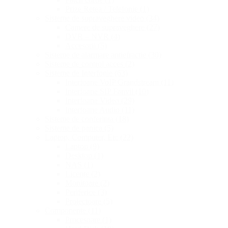
Prize Retea / Telefonie
(1)
Sisteme de supraveghere video
(34)
Camere de supraveghere
(27)
DVR – NVR
(4)
Accesorii
(5)
Sisteme de alarmare antiefractie
(30)
Sisteme de control acces
(2)
Sisteme de Interfonie
(63)
Interfoane VoIP Grandstream
(11)
Interfoane SIP Fanvil
(10)
Interfoane Video
(29)
Interfoane Audio
(11)
Sisteme de conferinta
(18)
Sisteme de panica
(5)
Laptop, Computer, Etc
(22)
Laptop
(9)
Desktop
(1)
NAS
(1)
Licențe
(2)
Monitoare
(2)
Periferice
(3)
Proiectoare
(5)
Componente
(11)
Procesoare
(1)