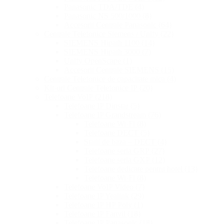
Panasonic TDA/TDE
(4)
Panasonic NS 500/1000
(8)
Accesorii Centrale Panasonic
(64)
Centrale Telefonice Siemens / Unify
(22)
SIEMENS Hipath 1100
(14)
SIEMENS Hipath 3000
(7)
Unify OpenScape
(1)
Accesorii Centrale SIEMENS
(15)
Centrale Telefonice de capacitate mica
(4)
Kit-uri Centrale Telefonice IP
(20)
Telefoane VoIP
(218)
Telefoane IP Dinstar
(5)
Telefoane IP Grandstream
(76)
Telefoane Wi-Fi
(8)
Telefoane DECT
(5)
Statii de baza – DECT
(4)
Telefoane seria GRP
(27)
Telefoane seria GXP
(12)
Telefoane dedicate pentru hotel
(13)
Telefoane Wi-Fi
(8)
Telefoane VoIP Video
(7)
Telefoane IP Yealink
(29)
Telefoane IP HP Poly
(1)
Telefoane IP Fanvil
(18)
Telefoane IP Panasonic
(18)