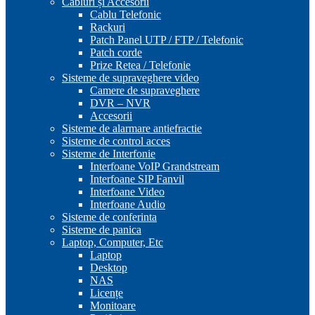
Cabluri și Accesorii
Cablu Telefonic
Rackuri
Patch Panel UTP / FTP / Telefonic
Patch corde
Prize Retea / Telefonie
Sisteme de supraveghere video
Camere de supraveghere
DVR – NVR
Accesorii
Sisteme de alarmare antiefractie
Sisteme de control acces
Sisteme de Interfonie
Interfoane VoIP Grandstream
Interfoane SIP Fanvil
Interfoane Video
Interfoane Audio
Sisteme de conferinta
Sisteme de panica
Laptop, Computer, Etc
Laptop
Desktop
NAS
Licențe
Monitoare