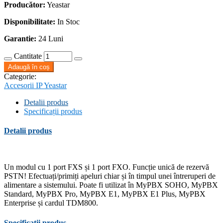
Producător:
Yeastar
Disponibilitate:
In Stoc
Garantie:
24 Luni
Cantitate
Adaugă în coș
Categorie:
Accesorii IP Yeastar
Detalii produs
Specificații produs
Detalii produs
Un modul cu 1 port FXS și 1 port FXO.
Funcție unică de rezervă
PSTN!
Efectuați/primiți apeluri chiar și în timpul unei întreruperi de
alimentare a sistemului.
Poate fi utilizat în MyPBX SOHO, MyPBX
Standard, MyPBX Pro, MyPBX E1, MyPBX E1 Plus, MyPBX
Enterprise și cardul TDM800.
Specificații produs