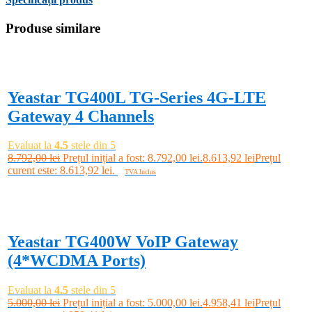
Produse similare
-2%
Yeastar TG400L TG-Series 4G-LTE
Gateway 4 Channels
Evaluat la
4.5
stele din 5
8.792,00
lei
Prețul inițial a fost: 8.792,00 lei.
8.613,92
lei
Prețul
curent este: 8.613,92 lei.
TVA Inclus
Adaugă în coș
-1%
Yeastar TG400W VoIP Gateway
(4*WCDMA Ports)
Evaluat la
4.5
stele din 5
5.000,00
lei
Prețul inițial a fost: 5.000,00 lei.
4.958,41
lei
Prețul