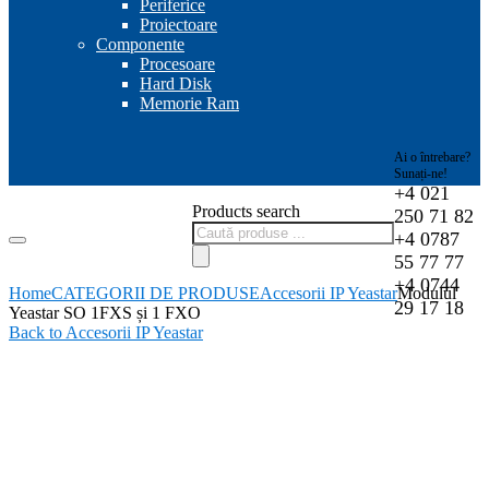
Periferice
Proiectoare
Componente
Procesoare
Hard Disk
Memorie Ram
Ai o întrebare?
Sunați-ne!
+4 021
Products search
250 71 82
+4 0787
55 77 77
+4 0744
Home
CATEGORII DE PRODUSE
Accesorii IP Yeastar
Modulul
29 17 18
Yeastar SO 1FXS și 1 FXO
Back to Accesorii IP Yeastar
-11%