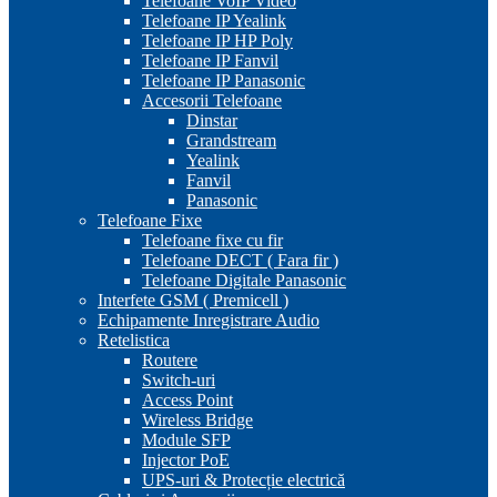
Telefoane VoIP Video
Telefoane IP Yealink
Telefoane IP HP Poly
Telefoane IP Fanvil
Telefoane IP Panasonic
Accesorii Telefoane
Dinstar
Grandstream
Yealink
Fanvil
Panasonic
Telefoane Fixe
Telefoane fixe cu fir
Telefoane DECT ( Fara fir )
Telefoane Digitale Panasonic
Interfete GSM ( Premicell )
Echipamente Inregistrare Audio
Retelistica
Routere
Switch-uri
Access Point
Wireless Bridge
Module SFP
Injector PoE
UPS-uri & Protecție electrică