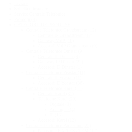
Livrare
Solicită o instalare
Service Centrale Telefonice
Promoții
(4)
CATEGORII DE PRODUSE
Centrale Telefonice Grandstream
(12)
Centrale IP Grandstream
(12)
Gateway VoIP
(10)
Accesorii VoIP Grandstream
(9)
Centrale Telefonice Dinstar
(9)
Centrale IP Dinstar
(9)
Gateway IP Dinstar
(22)
Accesorii IP Dinstar
(1)
Centrale Telefonice Yeastar
(11)
Centrale IP Yeastar
(11)
Accesorii IP Yeastar
(36)
Centrale Telefonice Karel
(31)
Centrale Karel
(31)
Telefoane Karel
(20)
Digitale
(3)
Analogice
(4)
IP
(13)
Accesorii Karel
(12)
Centrale Telefonice Panasonic
(25)
Panasonic KX-TES / TEM
(12)