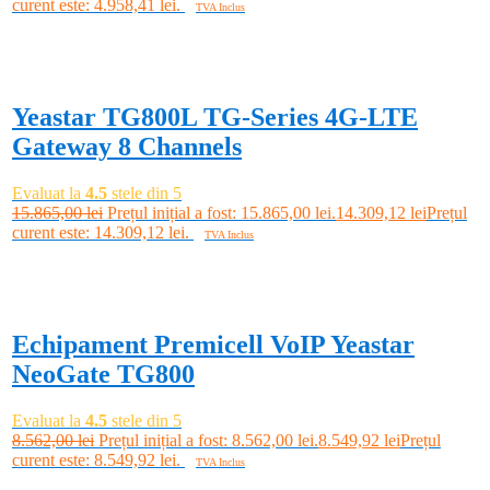
curent este: 4.958,41 lei.
TVA Inclus
Adaugă în coș
-10%
Yeastar TG800L TG-Series 4G-LTE
Gateway 8 Channels
Evaluat la
4.5
stele din 5
15.865,00
lei
Prețul inițial a fost: 15.865,00 lei.
14.309,12
lei
Prețul
curent este: 14.309,12 lei.
TVA Inclus
Adaugă în coș
-0%
Echipament Premicell VoIP Yeastar
NeoGate TG800
Evaluat la
4.5
stele din 5
8.562,00
lei
Prețul inițial a fost: 8.562,00 lei.
8.549,92
lei
Prețul
curent este: 8.549,92 lei.
TVA Inclus
Adaugă în coș