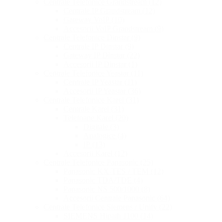
Centrale Telefonice Grandstream
(12)
Centrale IP Grandstream
(12)
Gateway VoIP
(10)
Accesorii VoIP Grandstream
(9)
Centrale Telefonice Dinstar
(9)
Centrale IP Dinstar
(9)
Gateway IP Dinstar
(22)
Accesorii IP Dinstar
(1)
Centrale Telefonice Yeastar
(11)
Centrale IP Yeastar
(11)
Accesorii IP Yeastar
(36)
Centrale Telefonice Karel
(31)
Centrale Karel
(31)
Telefoane Karel
(20)
Digitale
(3)
Analogice
(4)
IP
(13)
Accesorii Karel
(12)
Centrale Telefonice Panasonic
(25)
Panasonic KX-TES / TEM
(12)
Panasonic TDA/TDE
(4)
Panasonic NS 500/1000
(8)
Accesorii Centrale Panasonic
(64)
Centrale Telefonice Siemens / Unify
(22)
SIEMENS Hipath 1100
(14)