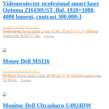
Videoproiector profesional smart laser
Optoma ZH430UST, fhd, 1920×1080,
4000 lumeni, contrast 300.000:1
Evaluat la
4.5
stele din 5
9.563,20
lei
Prețul inițial a fost: 9.563,20 lei.
9.515,17
lei
Prețul
curent este: 9.515,17 lei.
TVA Inclus
Adaugă în coș
-24%
Mouse Dell MS116
Evaluat la
4.5
stele din 5
69,96
lei
Prețul inițial a fost: 69,96 lei.
53,36
lei
Prețul curent este:
53,36 lei.
TVA Inclus
Adaugă în coș
-4%
Monitor Dell Ultrasharp U4924DW