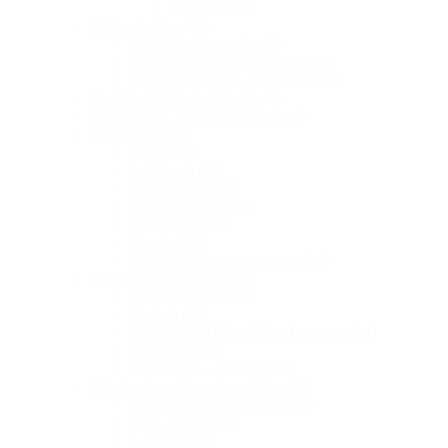
Panasonic
(6)
Telefoane Fixe
(95)
Telefoane fixe cu fir
(30)
Telefoane DECT ( Fara fir )
(55)
Telefoane Digitale Panasonic
(10)
Interfete GSM ( Premicell )
(9)
Echipamente Inregistrare Audio
(3)
Retelistica
(213)
Routere
(8)
Switch-uri
(42)
Access Point
(27)
Wireless Bridge
(1)
Module SFP
(6)
Injector PoE
UPS-uri & Protecție electrică
(2)
Cabluri și Accesorii
(103)
Cablu Telefonic
(7)
Rackuri
(28)
Patch Panel UTP / FTP / Telefonic
(14)
Patch corde
(1)
Prize Retea / Telefonie
(1)
Sisteme de supraveghere video
(34)
Camere de supraveghere
(27)
DVR – NVR
(4)
Accesorii
(5)