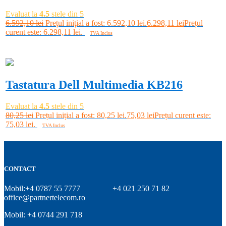
Evaluat la
4.5
stele din 5
6.592,10
lei
Prețul inițial a fost: 6.592,10 lei.
6.298,11
lei
Prețul
curent este: 6.298,11 lei.
TVA Inclus
Adaugă în coș
-7%
Tastatura Dell Multimedia KB216
Evaluat la
4.5
stele din 5
80,25
lei
Prețul inițial a fost: 80,25 lei.
75,03
lei
Prețul curent este:
75,03 lei.
TVA Inclus
Adaugă în coș
CONTACT
Mobil:+4 0787 55 7777
+4 021 250 71 82
office@partnertelecom.ro
Mobil: +4 0744 291 718