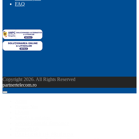
FAQ
Copyright 2026. All Rights Reserved
partnertelecom.ro
Acasa
Despre Noi
Livrare
Solicită o instalare
Service Centrale Telefonice
Promoții
(4)
CATEGORII DE PRODUSE