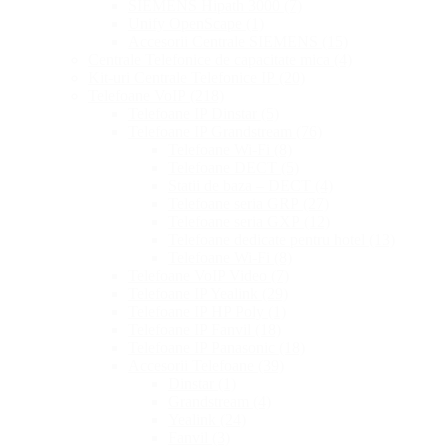
SIEMENS Hipath 3000
(7)
Unify OpenScape
(1)
Accesorii Centrale SIEMENS
(15)
Centrale Telefonice de capacitate mica
(4)
Kit-uri Centrale Telefonice IP
(20)
Telefoane VoIP
(218)
Telefoane IP Dinstar
(5)
Telefoane IP Grandstream
(76)
Telefoane Wi-Fi
(8)
Telefoane DECT
(5)
Statii de baza – DECT
(4)
Telefoane seria GRP
(27)
Telefoane seria GXP
(12)
Telefoane dedicate pentru hotel
(13)
Telefoane Wi-Fi
(8)
Telefoane VoIP Video
(7)
Telefoane IP Yealink
(29)
Telefoane IP HP Poly
(1)
Telefoane IP Fanvil
(18)
Telefoane IP Panasonic
(18)
Accesorii Telefoane
(39)
Dinstar
(1)
Grandstream
(4)
Yealink
(24)
Fanvil
(3)