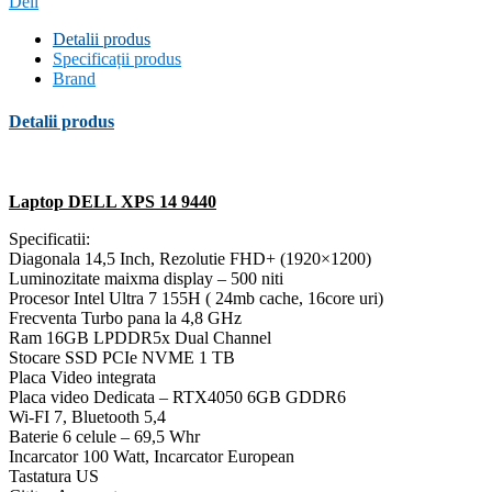
Dell
Detalii produs
Specificații produs
Brand
Detalii produs
Laptop DELL XPS 14 9440
Specificatii:
Diagonala 14,5 Inch, Rezolutie FHD+ (1920×1200)
Luminozitate maixma display – 500 niti
Procesor Intel Ultra 7 155H ( 24mb cache, 16core uri)
Frecventa Turbo pana la 4,8 GHz
Ram 16GB LPDDR5x Dual Channel
Stocare SSD PCIe NVME 1 TB
Placa Video integrata
Placa video Dedicata – RTX4050 6GB GDDR6
Wi-FI 7, Bluetooth 5,4
Baterie 6 celule – 69,5 Whr
Incarcator 100 Watt, Incarcator European
Tastatura US