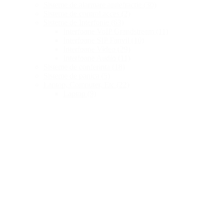
Sisteme de alarmare antiefractie
(30)
Sisteme de control acces
(2)
Sisteme de Interfonie
(63)
Interfoane VoIP Grandstream
(11)
Interfoane SIP Fanvil
(10)
Interfoane Video
(29)
Interfoane Audio
(11)
Sisteme de conferinta
(18)
Sisteme de panica
(5)
Laptop, Computer, Etc
(22)
Laptop
(9)
Desktop
(1)
NAS
(1)
Licențe
(2)
Monitoare
(2)
Periferice
(3)
Proiectoare
(5)
Componente
(11)
Procesoare
(1)
Hard Disk
(10)
Memorie Ram
(2)
Coș de cumpărături