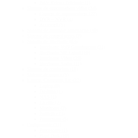
Prize Retea / Telefonie
(1)
Sisteme de supraveghere video
(34)
Camere de supraveghere
(27)
DVR – NVR
(4)
Accesorii
(5)
Sisteme de alarmare antiefractie
(30)
Sisteme de control acces
(2)
Sisteme de Interfonie
(63)
Interfoane VoIP Grandstream
(11)
Interfoane SIP Fanvil
(10)
Interfoane Video
(29)
Interfoane Audio
(11)
Sisteme de conferinta
(18)
Sisteme de panica
(5)
Laptop, Computer, Etc
(22)
Laptop
(9)
Desktop
(1)
NAS
(1)
Licențe
(2)
Monitoare
(2)
Periferice
(3)
Proiectoare
(5)
Componente
(11)
Procesoare
(1)
Hard Disk
(10)