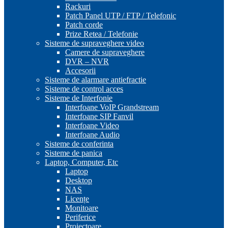
Rackuri
Patch Panel UTP / FTP / Telefonic
Patch corde
Prize Retea / Telefonie
Sisteme de supraveghere video
Camere de supraveghere
DVR – NVR
Accesorii
Sisteme de alarmare antiefractie
Sisteme de control acces
Sisteme de Interfonie
Interfoane VoIP Grandstream
Interfoane SIP Fanvil
Interfoane Video
Interfoane Audio
Sisteme de conferinta
Sisteme de panica
Laptop, Computer, Etc
Laptop
Desktop
NAS
Licențe
Monitoare
Periferice
Proiectoare