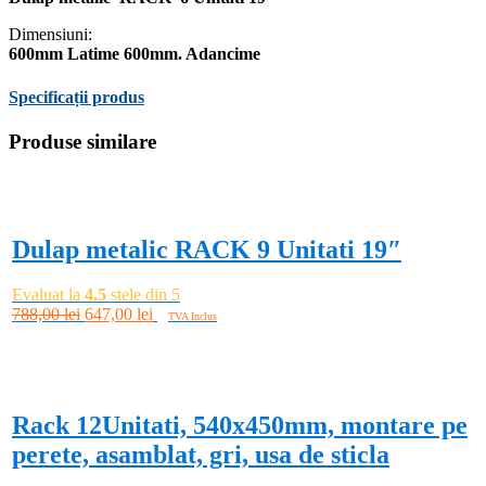
Dimensiuni:
600mm Latime 600mm. Adancime
Specificații produs
Produse similare
-18%
Dulap metalic RACK 9 Unitati 19″
Evaluat la
4.5
stele din 5
Prețul
Prețul
788,00
lei
647,00
lei
TVA Inclus
inițial
curent
Adaugă în coș
a
este:
-5%
fost:
647,00 lei.
788,00 lei.
Rack 12Unitati, 540x450mm, montare pe
perete, asamblat, gri, usa de sticla