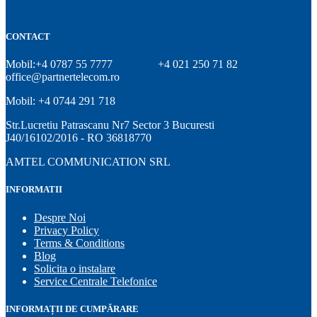
fost:
237,16 lei.
266,10 lei.
CONTACT
Mobil:+4 0787 55 7777
+4 021 250 71 82
office@partnertelecom.ro
Mobil: +4 0744 291 718
Str.Lucretiu Patrascanu Nr7 Sector 3 Bucuresti
J40/16102/2016 - RO 36818770
AMTEL COMMUNICATION SRL
INFORMATII
Despre Noi
Privacy Policy
Terms & Conditions
Blog
Solicita o instalare
Service Centrale Telefonice
INFORMAȚII DE CUMPĂRARE