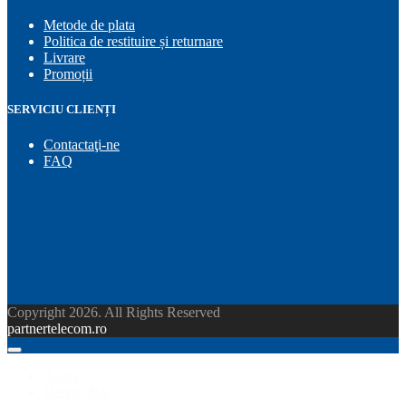
Metode de plata
Politica de restituire și returnare
Livrare
Promoții
SERVICIU CLIENȚI
Contactaţi-ne
FAQ
Copyright 2026. All Rights Reserved
partnertelecom.ro
Acasa
Despre Noi