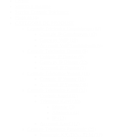
Livrare
Solicită o instalare
Service Centrale Telefonice
Promoții
(4)
CATEGORII DE PRODUSE
Centrale Telefonice Grandstream
(12)
Centrale IP Grandstream
(12)
Gateway VoIP
(10)
Accesorii VoIP Grandstream
(9)
Centrale Telefonice Dinstar
(9)
Centrale IP Dinstar
(9)
Gateway IP Dinstar
(22)
Accesorii IP Dinstar
(1)
Centrale Telefonice Yeastar
(11)
Centrale IP Yeastar
(11)
Accesorii IP Yeastar
(36)
Centrale Telefonice Karel
(31)
Centrale Karel
(31)
Telefoane Karel
(20)
Digitale
(3)
Analogice
(4)
IP
(13)
Accesorii Karel
(12)
Centrale Telefonice Panasonic
(25)
Panasonic KX-TES / TEM
(12)