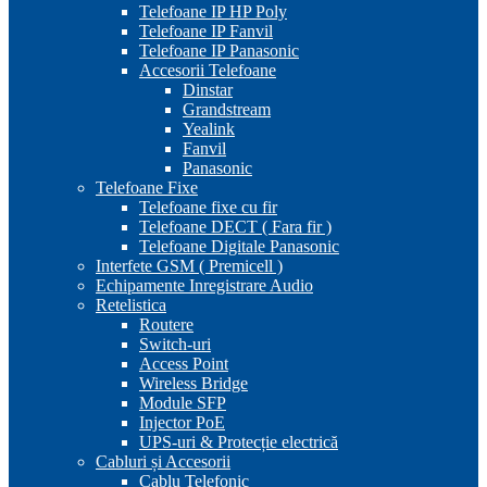
Telefoane IP HP Poly
Telefoane IP Fanvil
Telefoane IP Panasonic
Accesorii Telefoane
Dinstar
Grandstream
Yealink
Fanvil
Panasonic
Telefoane Fixe
Telefoane fixe cu fir
Telefoane DECT ( Fara fir )
Telefoane Digitale Panasonic
Interfete GSM ( Premicell )
Echipamente Inregistrare Audio
Retelistica
Routere
Switch-uri
Access Point
Wireless Bridge
Module SFP
Injector PoE
UPS-uri & Protecție electrică
Cabluri și Accesorii
Cablu Telefonic