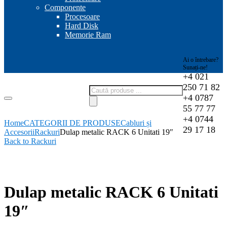
Componente
Procesoare
Hard Disk
Memorie Ram
Ai o întrebare?
Sunați-ne!
+4 021
250 71 82
Products
+4 0787
search
55 77 77
+4 0744
Home
CATEGORII DE PRODUSE
Cabluri și
29 17 18
Accesorii
Rackuri
Dulap metalic RACK 6 Unitati 19″
Back to Rackuri
-8%
Dulap metalic RACK 6 Unitati
19″