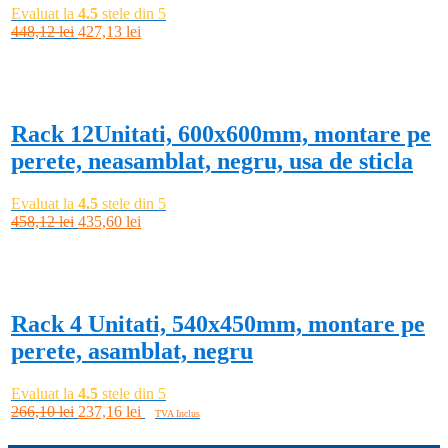
Evaluat la
4.5
stele din 5
Prețul
Prețul
448,12
lei
427,13
lei
inițial
curent
Adaugă în coș
a
este:
-5%
fost:
427,13 lei.
448,12 lei.
Rack 12Unitati, 600x600mm, montare pe
perete, neasamblat, negru, usa de sticla
Evaluat la
4.5
stele din 5
Prețul
Prețul
458,12
lei
435,60
lei
inițial
curent
Adaugă în coș
a
este:
-11%
fost:
435,60 lei.
458,12 lei.
Rack 4 Unitati, 540x450mm, montare pe
perete, asamblat, negru
Evaluat la
4.5
stele din 5
Prețul
Prețul
266,10
lei
237,16
lei
TVA Inclus
inițial
curent
Adaugă în coș
a
este: