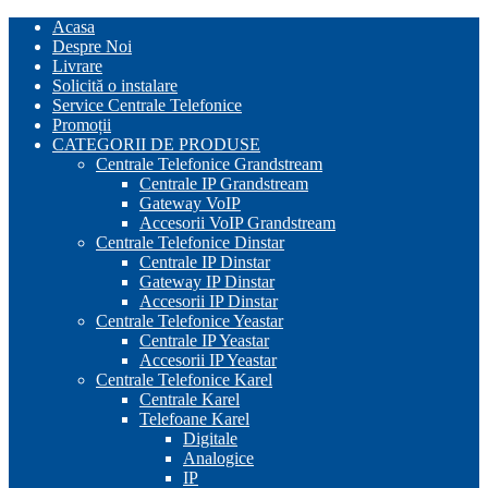
Skip
Acasa
to
Despre Noi
content
Livrare
Solicită o instalare
Service Centrale Telefonice
Promoții
CATEGORII DE PRODUSE
Centrale Telefonice Grandstream
Centrale IP Grandstream
Gateway VoIP
Accesorii VoIP Grandstream
Centrale Telefonice Dinstar
Centrale IP Dinstar
Gateway IP Dinstar
Accesorii IP Dinstar
Centrale Telefonice Yeastar
Centrale IP Yeastar
Accesorii IP Yeastar
Centrale Telefonice Karel
Centrale Karel
Telefoane Karel
Digitale
Analogice
IP