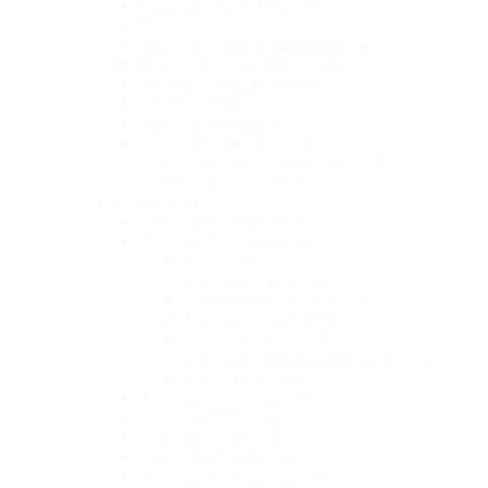
Panasonic TDA/TDE
(4)
Panasonic NS 500/1000
(8)
Accesorii Centrale Panasonic
(64)
Centrale Telefonice Siemens / Unify
(22)
SIEMENS Hipath 1100
(14)
SIEMENS Hipath 3000
(7)
Unify OpenScape
(1)
Accesorii Centrale SIEMENS
(15)
Centrale Telefonice de capacitate mica
(4)
Kit-uri Centrale Telefonice IP
(20)
Telefoane VoIP
(218)
Telefoane IP Dinstar
(5)
Telefoane IP Grandstream
(76)
Telefoane Wi-Fi
(8)
Telefoane DECT
(5)
Statii de baza – DECT
(4)
Telefoane seria GRP
(27)
Telefoane seria GXP
(12)
Telefoane dedicate pentru hotel
(13)
Telefoane Wi-Fi
(8)
Telefoane VoIP Video
(7)
Telefoane IP Yealink
(29)
Telefoane IP HP Poly
(1)
Telefoane IP Fanvil
(18)
Telefoane IP Panasonic
(18)