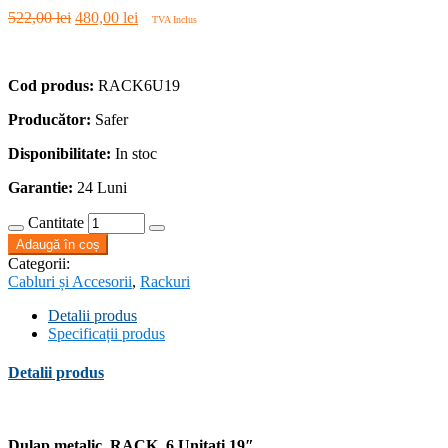
Prețul
Prețul
522,00
lei
480,00
lei
TVA Inclus
inițial
curent
a
este:
fost:
480,00 lei.
Cod produs:
RACK6U19
522,00 lei.
Producător:
Safer
Disponibilitate:
In stoc
Garantie:
24 Luni
Cantitate
Adaugă în coș
Categorii:
Cabluri și Accesorii
,
Rackuri
Detalii produs
Specificații produs
Detalii produs
Dulap metalic RACK 6 Unitati 19″