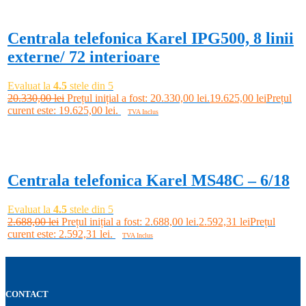
Centrala telefonica Karel IPG500, 8 linii
externe/ 72 interioare
Evaluat la
4.5
stele din 5
20.330,00
lei
Prețul inițial a fost: 20.330,00 lei.
19.625,00
lei
Prețul
curent este: 19.625,00 lei.
TVA Inclus
Adaugă în coș
-4%
Centrala telefonica Karel MS48C – 6/18
Evaluat la
4.5
stele din 5
2.688,00
lei
Prețul inițial a fost: 2.688,00 lei.
2.592,31
lei
Prețul
curent este: 2.592,31 lei.
TVA Inclus
Adaugă în coș
CONTACT