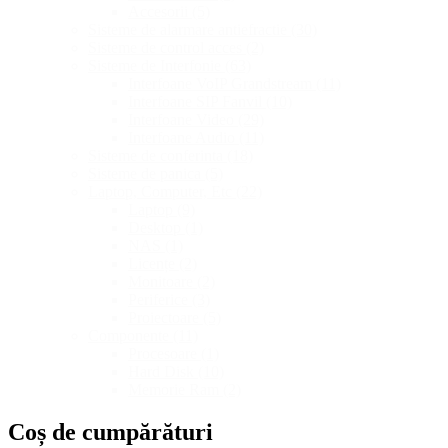
Accesorii
(5)
Sisteme de alarmare antiefractie
(30)
Sisteme de control acces
(2)
Sisteme de Interfonie
(63)
Interfoane VoIP Grandstream
(11)
Interfoane SIP Fanvil
(10)
Interfoane Video
(29)
Interfoane Audio
(11)
Sisteme de conferinta
(18)
Sisteme de panica
(5)
Laptop, Computer, Etc
(22)
Laptop
(9)
Desktop
(1)
NAS
(1)
Licențe
(2)
Monitoare
(2)
Periferice
(3)
Proiectoare
(5)
Componente
(11)
Procesoare
(1)
Hard Disk
(10)
Memorie Ram
(2)
Coș de cumpărături