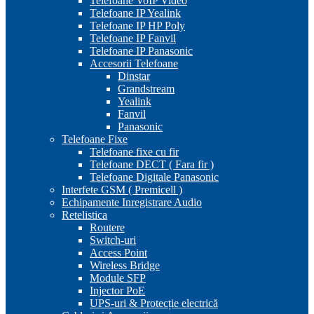
Telefoane VoIP Video
Telefoane IP Yealink
Telefoane IP HP Poly
Telefoane IP Fanvil
Telefoane IP Panasonic
Accesorii Telefoane
Dinstar
Grandstream
Yealink
Fanvil
Panasonic
Telefoane Fixe
Telefoane fixe cu fir
Telefoane DECT ( Fara fir )
Telefoane Digitale Panasonic
Interfete GSM ( Premicell )
Echipamente Inregistrare Audio
Retelistica
Routere
Switch-uri
Access Point
Wireless Bridge
Module SFP
Injector PoE
UPS-uri & Protecție electrică