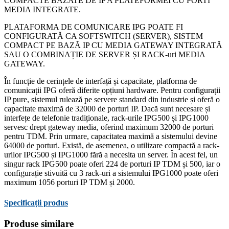
COMPACTE BAZATE DE IP A PLATEFORMEI CU PORTI
MEDIA INTEGRATE.
PLATAFORMA DE COMUNICARE IPG POATE FI
CONFIGURATĂ CA SOFTSWITCH (SERVER), SISTEM
COMPACT PE BAZĂ IP CU MEDIA GATEWAY INTEGRATĂ
SAU O COMBINAȚIE DE SERVER ȘI RACK-uri MEDIA
GATEWAY.
În funcție de cerințele de interfață și capacitate, platforma de
comunicații IPG oferă diferite opțiuni hardware. Pentru configurații
IP pure, sistemul rulează pe servere standard din industrie și oferă o
capacitate maximă de 32000 de porturi IP. Dacă sunt necesare și
interfețe de telefonie tradiționale, rack-urile IPG500 și IPG1000
servesc drept gateway media, oferind maximum 32000 de porturi
pentru TDM. Prin urmare, capacitatea maximă a sistemului devine
64000 de porturi. Există, de asemenea, o utilizare compactă a rack-
urilor IPG500 și IPG1000 fără a necesita un server. În acest fel, un
singur rack IPG500 poate oferi 224 de porturi IP TDM și 500, iar o
configurație stivuită cu 3 rack-uri a sistemului IPG1000 poate oferi
maximum 1056 porturi IP TDM și 2000.
Specificații produs
Produse similare