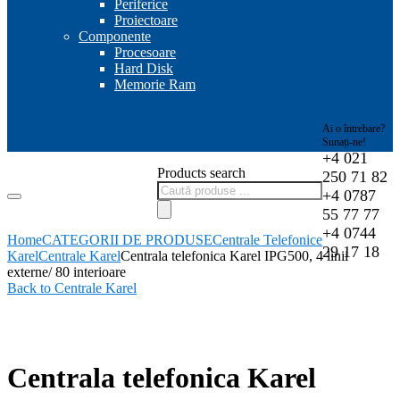
Periferice
Proiectoare
Componente
Procesoare
Hard Disk
Memorie Ram
Ai o întrebare?
Sunați-ne!
+4 021
Products search
250 71 82
+4 0787
55 77 77
+4 0744
Home
CATEGORII DE PRODUSE
Centrale Telefonice
29 17 18
Karel
Centrale Karel
Centrala telefonica Karel IPG500, 4 linii
externe/ 80 interioare
Back to Centrale Karel
-2%
Centrala telefonica Karel