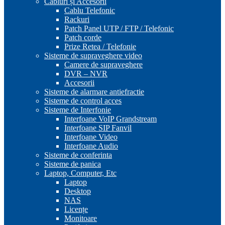
Cabluri și Accesorii
Cablu Telefonic
Rackuri
Patch Panel UTP / FTP / Telefonic
Patch corde
Prize Retea / Telefonie
Sisteme de supraveghere video
Camere de supraveghere
DVR – NVR
Accesorii
Sisteme de alarmare antiefractie
Sisteme de control acces
Sisteme de Interfonie
Interfoane VoIP Grandstream
Interfoane SIP Fanvil
Interfoane Video
Interfoane Audio
Sisteme de conferinta
Sisteme de panica
Laptop, Computer, Etc
Laptop
Desktop
NAS
Licențe
Monitoare