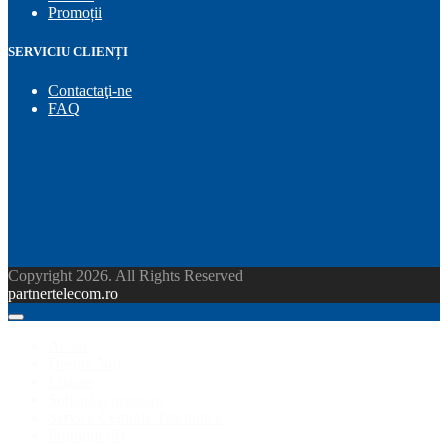
Promoții
SERVICIU CLIENȚI
Contactaţi-ne
FAQ
Copyright 2026. All Rights Reserved
partnertelecom.ro
Acasa
Despre Noi
Livrare
Solicită o instalare
Service Centrale Telefonice
Promoții
(4)