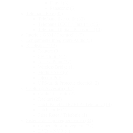
Fanvil
(3)
Panasonic
(6)
Telefoane Fixe
(95)
Telefoane fixe cu fir
(30)
Telefoane DECT ( Fara fir )
(55)
Telefoane Digitale Panasonic
(10)
Interfete GSM ( Premicell )
(9)
Echipamente Inregistrare Audio
(3)
Retelistica
(213)
Routere
(8)
Switch-uri
(42)
Access Point
(27)
Wireless Bridge
(1)
Module SFP
(6)
Injector PoE
UPS-uri & Protecție electrică
(2)
Cabluri și Accesorii
(103)
Cablu Telefonic
(7)
Rackuri
(28)
Patch Panel UTP / FTP / Telefonic
(14)
Patch corde
(1)
Prize Retea / Telefonie
(1)
Sisteme de supraveghere video
(34)
Camere de supraveghere
(27)
DVR – NVR
(4)