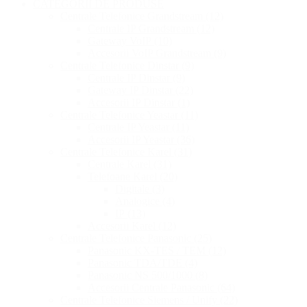
CATEGORII DE PRODUSE
Centrale Telefonice Grandstream
(12)
Centrale IP Grandstream
(12)
Gateway VoIP
(10)
Accesorii VoIP Grandstream
(9)
Centrale Telefonice Dinstar
(9)
Centrale IP Dinstar
(9)
Gateway IP Dinstar
(22)
Accesorii IP Dinstar
(1)
Centrale Telefonice Yeastar
(11)
Centrale IP Yeastar
(11)
Accesorii IP Yeastar
(36)
Centrale Telefonice Karel
(31)
Centrale Karel
(31)
Telefoane Karel
(20)
Digitale
(3)
Analogice
(4)
IP
(13)
Accesorii Karel
(12)
Centrale Telefonice Panasonic
(25)
Panasonic KX-TES / TEM
(12)
Panasonic TDA/TDE
(4)
Panasonic NS 500/1000
(8)
Accesorii Centrale Panasonic
(64)
Centrale Telefonice Siemens / Unify
(22)