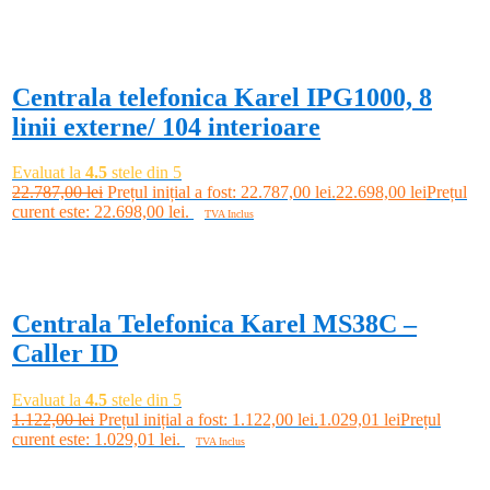
-0%
Centrala telefonica Karel IPG1000, 8
linii externe/ 104 interioare
Evaluat la
4.5
stele din 5
22.787,00
lei
Prețul inițial a fost: 22.787,00 lei.
22.698,00
lei
Prețul
curent este: 22.698,00 lei.
TVA Inclus
Adaugă în coș
-8%
Centrala Telefonica Karel MS38C –
Caller ID
Evaluat la
4.5
stele din 5
1.122,00
lei
Prețul inițial a fost: 1.122,00 lei.
1.029,01
lei
Prețul
curent este: 1.029,01 lei.
TVA Inclus
Adaugă în coș
-3%