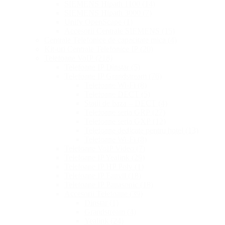
SIEMENS Hipath 1100
(14)
SIEMENS Hipath 3000
(7)
Unify OpenScape
(1)
Accesorii Centrale SIEMENS
(15)
Centrale Telefonice de capacitate mica
(4)
Kit-uri Centrale Telefonice IP
(20)
Telefoane VoIP
(218)
Telefoane IP Dinstar
(5)
Telefoane IP Grandstream
(76)
Telefoane Wi-Fi
(8)
Telefoane DECT
(5)
Statii de baza – DECT
(4)
Telefoane seria GRP
(27)
Telefoane seria GXP
(12)
Telefoane dedicate pentru hotel
(13)
Telefoane Wi-Fi
(8)
Telefoane VoIP Video
(7)
Telefoane IP Yealink
(29)
Telefoane IP HP Poly
(1)
Telefoane IP Fanvil
(18)
Telefoane IP Panasonic
(18)
Accesorii Telefoane
(39)
Dinstar
(1)
Grandstream
(4)
Yealink
(24)