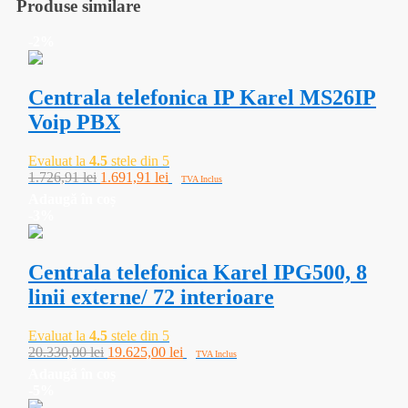
Produse similare
-2%
Centrala telefonica IP Karel MS26IP
Voip PBX
Evaluat la
4.5
stele din 5
Prețul
Prețul
1.726,91
lei
1.691,91
lei
TVA Inclus
inițial
curent
Adaugă în coș
a
este:
-3%
fost:
1.691,91 lei.
1.726,91 lei.
Centrala telefonica Karel IPG500, 8
linii externe/ 72 interioare
Evaluat la
4.5
stele din 5
Prețul
Prețul
20.330,00
lei
19.625,00
lei
TVA Inclus
inițial
curent
Adaugă în coș
a
este:
-5%
fost:
19.625,00 lei.