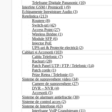
Telefoane Digitale Panasonic
(10)
Interfete GSM ( Premicell )
(9)
Echipamente Inregistrare Audio
(3)
Retelistica
(213)
Routere
(8)
Switch-uri
(42)
Access Point
(27)
Wireless Bridge
(1)
Module SFP
(6)
Injector PoE
UPS-uri & Protecție electrică
(2)
Cabluri și Accesorii
(103)
Cablu Telefonic
(7)
Rackuri
(28)
Patch Panel UTP / FTP / Telefonic
(14)
Patch corde
(1)
Prize Retea / Telefonie
(1)
Sisteme de supraveghere video
(34)
Camere de supraveghere
(27)
DVR – NVR
(4)
Accesorii
(5)
Sisteme de alarmare antiefractie
(30)
Sisteme de control acces
(2)
Sisteme de Interfonie
(63)
Interfoane VoIP Grandstream
(11)