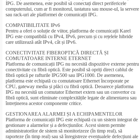
IPG. De asemenea, este posibil să conectați direct perifericele
computerului, cum ar fi monitorul, tastatura sau mouse-ul, la servere
sau rack-uri ale platformei de comunicații IPG.
COMPATIBILITATE IPv6
Pentru a oferi o soluție de viitor, platforma de comunicații Karel
IPG este compatibilă cu IPv4, IPv6, precum și cu rețelele hibride
care utilizează atât IPv4, cât și IPv6.
CONECTIVITATE FIBEROPTICĂ DIRECTĂ ȘI
COMUTATOARE INTERNE ETERNET
Platforma de comunicații IPG nu necesită dispozitive externe pentru
conectivitate cu fibră optică. Este posibil să opriți direct cablul de
fibră optică pe rafturile IPG500 sau IPG1000. De asemenea,
platforma este echipată cu comutatoare Ethernet încorporate pe
CPU, gateway media și plăci cu fibră optică. Deoarece platforma
IPG nu necesită un comutator Ethernet extern sau un convertor cu
fibră optică, sunt eliminate complexitățile legate de alimentarea sau
întreținerea acestor componente critice.
GESTIONAREA ALARMEI ȘI A ECHIPAMENTELOR
Platforma de comunicații IPG este echipată cu un sistem integrat de
gestionare a alarmelor și a defecțiunilor. Acest sistem permite
administratorilor de sistem să monitorizeze (în timp real), să
raporteze (în timp real) sau să înregistreze eventualele defecțiuni ale