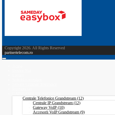
Copyright 2026. All Rights Reserved
partnertelecom.ro
Acasa
Despre Noi
Livrare
Solicită o instalare
Service Centrale Telefonice
Promoții
(4)
CATEGORII DE PRODUSE
Centrale Telefonice Grandstream
(12)
Centrale IP Grandstream
(12)
Gateway VoIP
(10)
Accesorii VoIP Grandstream
(9)