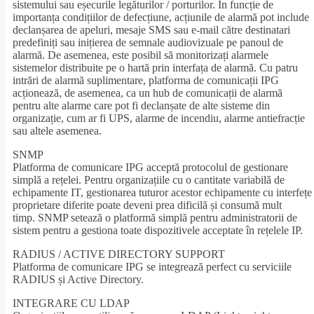
sistemului sau eșecurile legăturilor / porturilor. În funcție de
importanța condițiilor de defecțiune, acțiunile de alarmă pot include
declanșarea de apeluri, mesaje SMS sau e-mail către destinatari
predefiniți sau inițierea de semnale audiovizuale pe panoul de
alarmă. De asemenea, este posibil să monitorizați alarmele
sistemelor distribuite pe o hartă prin interfața de alarmă. Cu patru
intrări de alarmă suplimentare, platforma de comunicații IPG
acționează, de asemenea, ca un hub de comunicații de alarmă
pentru alte alarme care pot fi declanșate de alte sisteme din
organizație, cum ar fi UPS, alarme de incendiu, alarme antiefracție
sau altele asemenea.
SNMP
Platforma de comunicare IPG acceptă protocolul de gestionare
simplă a rețelei. Pentru organizațiile cu o cantitate variabilă de
echipamente IT, gestionarea tuturor acestor echipamente cu interfețe
proprietare diferite poate deveni prea dificilă și consumă mult
timp. SNMP setează o platformă simplă pentru administratorii de
sistem pentru a gestiona toate dispozitivele acceptate în rețelele IP.
RADIUS / ACTIVE DIRECTORY SUPPORT
Platforma de comunicare IPG se integrează perfect cu serviciile
RADIUS și Active Directory.
INTEGRARE CU LDAP