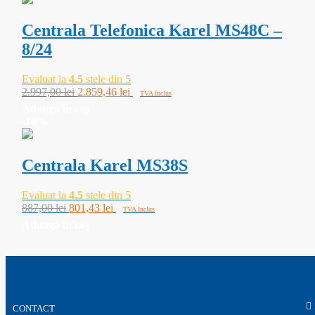
20.330,00 lei.
Centrala Telefonica Karel MS48C –
8/24
Evaluat la
4.5
stele din 5
Prețul
Prețul
2.997,00
lei
2.859,46
lei
TVA Inclus
inițial
curent
Adaugă în coș
a
este:
-10%
fost:
2.859,46 lei.
2.997,00 lei.
Centrala Karel MS38S
Evaluat la
4.5
stele din 5
Prețul
Prețul
887,00
lei
801,43
lei
TVA Inclus
inițial
curent
Adaugă în coș
a
este:
fost:
801,43 lei.
887,00 lei.
CONTACT