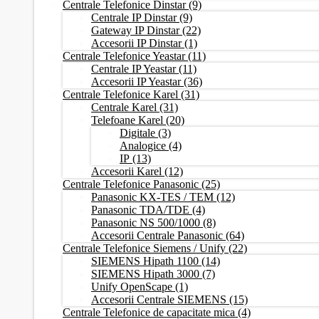
Centrale Telefonice Dinstar
(9)
Centrale IP Dinstar
(9)
Gateway IP Dinstar
(22)
Accesorii IP Dinstar
(1)
Centrale Telefonice Yeastar
(11)
Centrale IP Yeastar
(11)
Accesorii IP Yeastar
(36)
Centrale Telefonice Karel
(31)
Centrale Karel
(31)
Telefoane Karel
(20)
Digitale
(3)
Analogice
(4)
IP
(13)
Accesorii Karel
(12)
Centrale Telefonice Panasonic
(25)
Panasonic KX-TES / TEM
(12)
Panasonic TDA/TDE
(4)
Panasonic NS 500/1000
(8)
Accesorii Centrale Panasonic
(64)
Centrale Telefonice Siemens / Unify
(22)
SIEMENS Hipath 1100
(14)
SIEMENS Hipath 3000
(7)
Unify OpenScape
(1)
Accesorii Centrale SIEMENS
(15)
Centrale Telefonice de capacitate mica
(4)