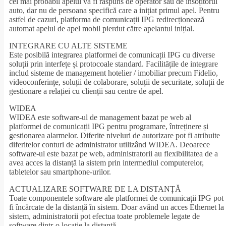
cel mai probabil apelul va fi răspuns de operator sau de însoțitorul
auto, dar nu de persoana specifică care a inițiat primul apel. Pentru
astfel de cazuri, platforma de comunicații IPG redirecționează
automat apelul de apel mobil pierdut către apelantul inițial.
INTEGRARE CU ALTE SISTEME
Este posibilă integrarea platformei de comunicații IPG cu diverse
soluții prin interfețe și protocoale standard. Facilitățile de integrare
includ sisteme de management hotelier / imobiliar precum Fidelio,
videoconferințe, soluții de colaborare, soluții de securitate, soluții de
gestionare a relației cu clienții sau centre de apel.
WIDEA
WIDEA este software-ul de management bazat pe web al
platformei de comunicații IPG pentru programare, întreținere și
gestionarea alarmelor. Diferite niveluri de autorizare pot fi atribuite
diferitelor conturi de administrator utilizând WIDEA. Deoarece
software-ul este bazat pe web, administratorii au flexibilitatea de a
avea acces la distanță la sistem prin intermediul computerelor,
tabletelor sau smartphone-urilor.
ACTUALIZARE SOFTWARE DE LA DISTANȚĂ
Toate componentele software ale platformei de comunicații IPG pot
fi încărcate de la distanță în sistem. Doar având un acces Ethernet la
sistem, administratorii pot efectua toate problemele legate de
software dintr-o locație la distanță.