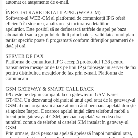
automat ca atașamente de e-mail.
ÎNREGISTRARE DETALII APEL (WEB-CM)
Software-ul WEB-CM al platformei de comunicații IPG oferă
eficiență în stocarea, analizarea și facturarea detaliilor
apelurilor. Este posibil să se definească tarifele de apel pe baza
abonatului sau a grupului de linii principale și validitatea unui plan
tarifar specific poate fi programată conform diferiților parametri de
dată și oră.
SERVER DE FAX
Platforma de comunicații IPG acceptă protocolul T.38 pentru
transmiterea mesajelor de fax pe linii IP și folosește un server de fax
pentru distribuirea mesajelor de fax prin e-mail. Platforma de
comunicații
GSM GATEWAY & SMART CALL BACK
IPG este pe deplin compatibilă cu gateway-ul GSM Karel
GT40M. Un dezavantaj obișnuit al unui apel ratat de la gateway-ul
GSM al unei organizații apare atunci când persoana apelată dorește
să apeleze înapoi. Deoarece apelul inițial către telefonul mobil a
trecut prin gateway-ul GSM, persoana apelată va vedea doar
numărul comun de telefon al cartelei SIM instalat în gateway-ul
GSM.
Prin urmare, dacă persoana apelată apelează înapoi numărul ratat,