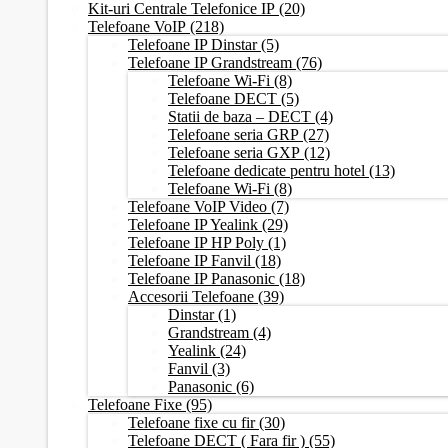
Kit-uri Centrale Telefonice IP
(20)
Telefoane VoIP
(218)
Telefoane IP Dinstar
(5)
Telefoane IP Grandstream
(76)
Telefoane Wi-Fi
(8)
Telefoane DECT
(5)
Statii de baza – DECT
(4)
Telefoane seria GRP
(27)
Telefoane seria GXP
(12)
Telefoane dedicate pentru hotel
(13)
Telefoane Wi-Fi
(8)
Telefoane VoIP Video
(7)
Telefoane IP Yealink
(29)
Telefoane IP HP Poly
(1)
Telefoane IP Fanvil
(18)
Telefoane IP Panasonic
(18)
Accesorii Telefoane
(39)
Dinstar
(1)
Grandstream
(4)
Yealink
(24)
Fanvil
(3)
Panasonic
(6)
Telefoane Fixe
(95)
Telefoane fixe cu fir
(30)
Telefoane DECT ( Fara fir )
(55)