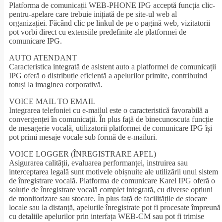
Platforma de comunicații WEB-PHONE IPG acceptă funcția clic-
pentru-apelare care trebuie inițiată de pe site-ul web al
organizației. Făcând clic pe linkul de pe o pagină web, vizitatorii
pot vorbi direct cu extensiile predefinite ale platformei de
comunicare IPG.
AUTO ATENDANT
Caracteristica integrată de asistent auto a platformei de comunicații
IPG oferă o distribuție eficientă a apelurilor primite, contribuind
totuși la imaginea corporativă.
VOICE MAIL TO EMAIL
Integrarea telefoniei cu e-mailul este o caracteristică favorabilă a
convergenței în comunicații. În plus față de binecunoscuta funcție
de mesagerie vocală, utilizatorii platformei de comunicare IPG își
pot primi mesaje vocale sub formă de e-mailuri.
VOICE LOGGER (ÎNREGISTRARE APEL)
Asigurarea calității, evaluarea performanței, instruirea sau
interceptarea legală sunt motivele obișnuite ale utilizării unui sistem
de înregistrare vocală. Platforma de comunicare Karel IPG oferă o
soluție de înregistrare vocală complet integrată, cu diverse opțiuni
de monitorizare sau stocare. În plus față de facilitățile de stocare
locale sau la distanță, apelurile înregistrate pot fi procesate împreună
cu detaliile apelurilor prin interfața WEB-CM sau pot fi trimise