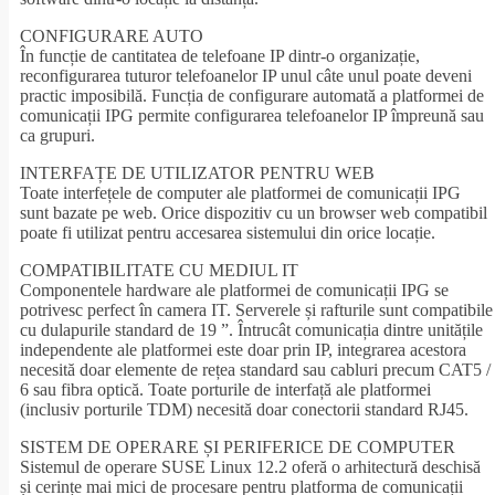
CONFIGURARE AUTO
În funcție de cantitatea de telefoane IP dintr-o organizație,
reconfigurarea tuturor telefoanelor IP unul câte unul poate deveni
practic imposibilă. Funcția de configurare automată a platformei de
comunicații IPG permite configurarea telefoanelor IP împreună sau
ca grupuri.
INTERFAȚE DE UTILIZATOR PENTRU WEB
Toate interfețele de computer ale platformei de comunicații IPG
sunt bazate pe web. Orice dispozitiv cu un browser web compatibil
poate fi utilizat pentru accesarea sistemului din orice locație.
COMPATIBILITATE CU MEDIUL IT
Componentele hardware ale platformei de comunicații IPG se
potrivesc perfect în camera IT. Serverele și rafturile sunt compatibile
cu dulapurile standard de 19 ”. Întrucât comunicația dintre unitățile
independente ale platformei este doar prin IP, integrarea acestora
necesită doar elemente de rețea standard sau cabluri precum CAT5 /
6 sau fibra optică. Toate porturile de interfață ale platformei
(inclusiv porturile TDM) necesită doar conectorii standard RJ45.
SISTEM DE OPERARE ȘI PERIFERICE DE COMPUTER
Sistemul de operare SUSE Linux 12.2 oferă o arhitectură deschisă
și cerințe mai mici de procesare pentru platforma de comunicații