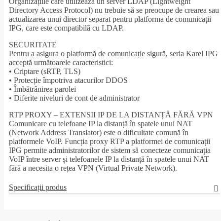
Organizațiile care utilizează un server LDAP (Lightweight
Directory Access Protocol) nu trebuie să se preocupe de crearea sau
actualizarea unui director separat pentru platforma de comunicații
IPG, care este compatibilă cu LDAP.
SECURITATE
Pentru a asigura o platformă de comunicație sigură, seria Karel IPG
acceptă următoarele caracteristici:
• Criptare (sRTP, TLS)
• Protecție împotriva atacurilor DDOS
• Îmbătrânirea parolei
• Diferite niveluri de cont de administrator
RTP PROXY – EXTENSII IP DE LA DISTANȚĂ FĂRĂ VPN
Comunicare cu telefoane IP la distanță în spatele unui NAT
(Network Address Translator) este o dificultate comună în
platformele VoIP. Funcția proxy RTP a platformei de comunicații
IPG permite administratorilor de sistem să conecteze comunicația
VoIP între server și telefoanele IP la distanță în spatele unui NAT
fără a necesita o rețea VPN (Virtual Private Network).
Specificații produs