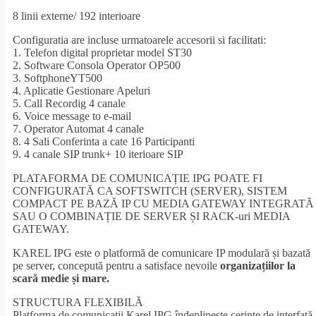
8 linii externe/ 192 interioare
Configuratia are incluse urmatoarele accesorii si facilitati:
1. Telefon digital proprietar model ST30
2. Software Consola Operator OP500
3. SoftphoneYT500
4. Aplicatie Gestionare Apeluri
5. Call Recordig 4 canale
6. Voice message to e-mail
7. Operator Automat 4 canale
8. 4 Sali Conferinta a cate 16 Participanti
9. 4 canale SIP trunk+ 10 iterioare SIP
PLATAFORMA DE COMUNICAȚIE IPG POATE FI
CONFIGURATĂ CA SOFTSWITCH (SERVER), SISTEM
COMPACT PE BAZĂ IP CU MEDIA GATEWAY INTEGRATĂ
SAU O COMBINAȚIE DE SERVER ȘI RACK-uri MEDIA
GATEWAY.
KAREL IPG este o platformă de comunicare IP modulară și bazată
pe server, concepută pentru a satisface nevoile
organizațiilor la
scară medie și mare.
STRUCTURA FLEXIBILĂ
Platforma de comunicații Karel IPG îndeplinește cerințe de interfață