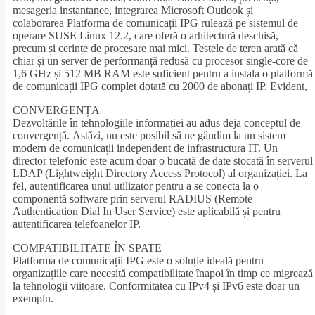
mesageria instantanee, integrarea Microsoft Outlook și
colaborarea Platforma de comunicații IPG rulează pe sistemul de
operare SUSE Linux 12.2, care oferă o arhitectură deschisă,
precum și cerințe de procesare mai mici. Testele de teren arată că
chiar și un server de performanță redusă cu procesor single-core de
1,6 GHz și 512 MB RAM este suficient pentru a instala o platformă
de comunicații IPG complet dotată cu 2000 de abonați IP. Evident,
CONVERGENȚA
Dezvoltările în tehnologiile informației au adus deja conceptul de
convergență. Astăzi, nu este posibil să ne gândim la un sistem
modern de comunicații independent de infrastructura IT. Un
director telefonic este acum doar o bucată de date stocată în serverul
LDAP (Lightweight Directory Access Protocol) al organizației. La
fel, autentificarea unui utilizator pentru a se conecta la o
componentă software prin serverul RADIUS (Remote
Authentication Dial In User Service) este aplicabilă și pentru
autentificarea telefoanelor IP.
COMPATIBILITATE ÎN SPATE
Platforma de comunicații IPG este o soluție ideală pentru
organizațiile care necesită compatibilitate înapoi în timp ce migrează
la tehnologii viitoare. Conformitatea cu IPv4 și IPv6 este doar un
exemplu.