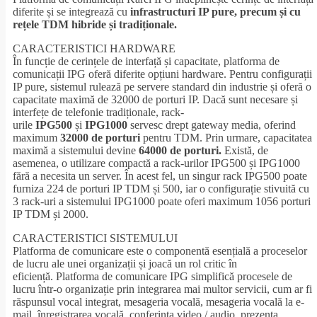
diferite și se integrează cu
infrastructuri IP pure, precum și cu
rețele TDM hibride și tradiționale.
CARACTERISTICI HARDWARE
În funcție de cerințele de interfață și capacitate, platforma de
comunicații IPG oferă diferite opțiuni hardware. Pentru configurații
IP pure, sistemul rulează pe servere standard din industrie și oferă o
capacitate maximă de 32000 de porturi IP. Dacă sunt necesare și
interfețe de telefonie tradiționale, rack-
urile
IPG500
și
IPG1000
servesc drept gateway media, oferind
maximum
32000 de porturi
pentru TDM. Prin urmare, capacitatea
maximă a sistemului devine
64000 de porturi.
Există, de
asemenea, o utilizare compactă a rack-urilor IPG500 și IPG1000
fără a necesita un server. În acest fel, un singur rack IPG500 poate
furniza 224 de porturi IP TDM și 500, iar o configurație stivuită cu
3 rack-uri a sistemului IPG1000 poate oferi maximum 1056 porturi
IP TDM și 2000.
CARACTERISTICI SISTEMULUI
Platforma de comunicare este o componentă esențială a proceselor
de lucru ale unei organizații și joacă un rol critic în
eficiență. Platforma de comunicare IPG simplifică procesele de
lucru într-o organizație prin integrarea mai multor servicii, cum ar fi
răspunsul vocal integrat, mesageria vocală, mesageria vocală la e-
mail, înregistrarea vocală, conferința video / audio, prezența,