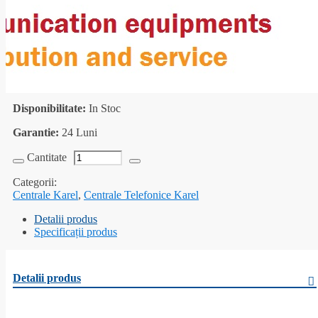
Prețul
Prețul
27.128,00
lei
26.872,00
lei
TVA Inclus
inițial
curent
a
este:
fost:
26.872,00 lei.
Cod produs:
IPG10008192
27.128,00 lei.
Producător:
Karel
Disponibilitate:
In Stoc
Garantie:
24 Luni
Cantitate
Categorii:
Centrale Karel
,
Centrale Telefonice Karel
Detalii produs
Specificații produs
Detalii produs