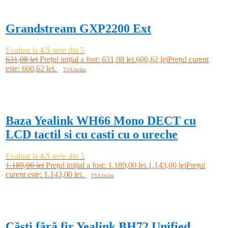
Grandstream GXP2200 Ext
Evaluat la
4.5
stele din 5
631,08
lei
Prețul inițial a fost: 631,08 lei.
600,62
lei
Prețul curent
este: 600,62 lei.
TVA Inclus
Adaugă în coș
-4%
Baza Yealink WH66 Mono DECT cu
LCD tactil si cu casti cu o ureche
Evaluat la
4.5
stele din 5
1.189,00
lei
Prețul inițial a fost: 1.189,00 lei.
1.143,00
lei
Prețul
curent este: 1.143,00 lei.
TVA Inclus
Adaugă în coș
-1%
Căști fără fir Yealink BH72 Unified