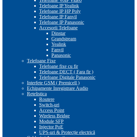
Telefoane VoIP Video
Telefoane IP Yealink
Telefoane IP HP Poly
Telefoane IP Fanvil
Telefoane IP Panasonic
Accesorii Telefoane
Dinstar
Grandstream
Yealink
Fanvil
Panasonic
Telefoane Fixe
Telefoane fixe cu fir
Telefoane DECT ( Fara fir )
Telefoane Digitale Panasonic
Interfete GSM ( Premicell )
Echipamente Inregistrare Audio
Retelistica
Routere
Switch-uri
Access Point
Wireless Bridge
Module SFP
Injector PoE
UPS-uri & Protecție electrică