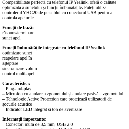
Compatibilitate perfectă cu telefonul IP Yealink, oferă o calitate
optimizată a sunetului și funcții îmbunătățite. Puteți utiliza
controlerul YHC20 de pe cablul cu conectorul USB pentru a
controla apelurile.
Funcții de bază:
răspuns/terminare
sunet apel
Funcții îmbunătățite integrate cu telefonul IP Yealink
optimizare sunet
reapelare apel în
așteptare
sincronizare volum
control multi-apel
Caracteristici:
– Plug-and-play
– Microfon cu anulare a zgomotului și anulare pasivă a zgomotului
– Tehnologie Active Protection care protejează utilizatorii de
șocurile acustice
– Indicator LED integrat și ton de avertizare
Informații importante:
– Conector: mufă de 3,5 mm, USB 2.0