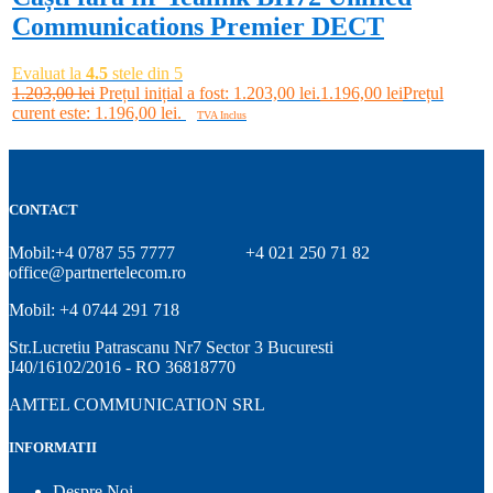
Communications Premier DECT
Evaluat la
4.5
stele din 5
1.203,00
lei
Prețul inițial a fost: 1.203,00 lei.
1.196,00
lei
Prețul
curent este: 1.196,00 lei.
TVA Inclus
Adaugă în coș
CONTACT
Mobil:+4 0787 55 7777
+4 021 250 71 82
office@partnertelecom.ro
Mobil: +4 0744 291 718
Str.Lucretiu Patrascanu Nr7 Sector 3 Bucuresti
J40/16102/2016 - RO 36818770
AMTEL COMMUNICATION SRL
INFORMATII
Despre Noi