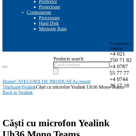
Periferice
Proiectoare
Componente
Procesoare
Hard Disk
Memorie Ram
Ai o întrebare?
Sunați-ne!
+4 021
Products search
250 71 82
+4 0787
55 77 77
+4 0744
Home
CATEGORII DE PRODUSE
Accesorii
29 17 18
Telefoane
Yealink
Căști cu microfon Yealink Uh36 Mono Teams
Back to Yealink
-1%
Căști cu microfon Yealink
Uh36 Mono Teams