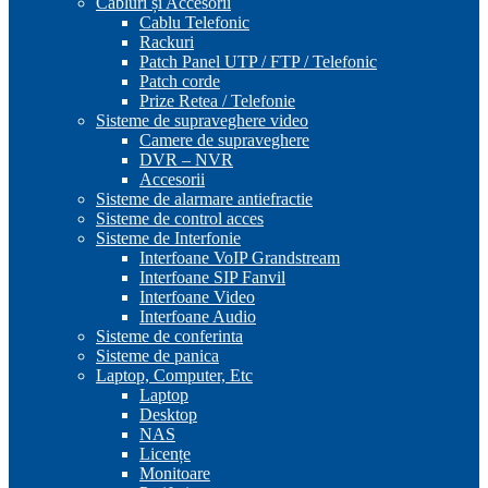
Cabluri și Accesorii
Cablu Telefonic
Rackuri
Patch Panel UTP / FTP / Telefonic
Patch corde
Prize Retea / Telefonie
Sisteme de supraveghere video
Camere de supraveghere
DVR – NVR
Accesorii
Sisteme de alarmare antiefractie
Sisteme de control acces
Sisteme de Interfonie
Interfoane VoIP Grandstream
Interfoane SIP Fanvil
Interfoane Video
Interfoane Audio
Sisteme de conferinta
Sisteme de panica
Laptop, Computer, Etc
Laptop
Desktop
NAS
Licențe
Monitoare