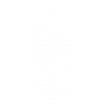
Telefoane Karel
(20)
Digitale
(3)
Analogice
(4)
IP
(13)
Accesorii Karel
(12)
Centrale Telefonice Panasonic
(25)
Panasonic KX-TES / TEM
(12)
Panasonic TDA/TDE
(4)
Panasonic NS 500/1000
(8)
Accesorii Centrale Panasonic
(64)
Centrale Telefonice Siemens / Unify
(22)
SIEMENS Hipath 1100
(14)
SIEMENS Hipath 3000
(7)
Unify OpenScape
(1)
Accesorii Centrale SIEMENS
(15)
Centrale Telefonice de capacitate mica
(4)
Kit-uri Centrale Telefonice IP
(20)
Telefoane VoIP
(218)
Telefoane IP Dinstar
(5)
Telefoane IP Grandstream
(76)
Telefoane Wi-Fi
(8)
Telefoane DECT
(5)
Statii de baza – DECT
(4)
Telefoane seria GRP
(27)