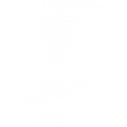
Telefoane seria GXP
(12)
Telefoane dedicate pentru hotel
(13)
Telefoane Wi-Fi
(8)
Telefoane VoIP Video
(7)
Telefoane IP Yealink
(29)
Telefoane IP HP Poly
(1)
Telefoane IP Fanvil
(18)
Telefoane IP Panasonic
(18)
Accesorii Telefoane
(39)
Dinstar
(1)
Grandstream
(4)
Yealink
(24)
Fanvil
(3)
Panasonic
(6)
Telefoane Fixe
(95)
Telefoane fixe cu fir
(30)
Telefoane DECT ( Fara fir )
(55)
Telefoane Digitale Panasonic
(10)
Interfete GSM ( Premicell )
(9)
Echipamente Inregistrare Audio
(3)
Retelistica
(213)
Routere
(8)
Switch-uri
(42)
Access Point
(27)
Wireless Bridge
(1)