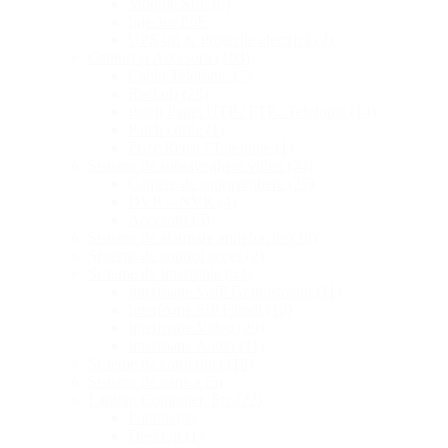
Module SFP
(6)
Injector PoE
UPS-uri & Protecție electrică
(2)
Cabluri și Accesorii
(103)
Cablu Telefonic
(7)
Rackuri
(28)
Patch Panel UTP / FTP / Telefonic
(14)
Patch corde
(1)
Prize Retea / Telefonie
(1)
Sisteme de supraveghere video
(34)
Camere de supraveghere
(27)
DVR – NVR
(4)
Accesorii
(5)
Sisteme de alarmare antiefractie
(30)
Sisteme de control acces
(2)
Sisteme de Interfonie
(63)
Interfoane VoIP Grandstream
(11)
Interfoane SIP Fanvil
(10)
Interfoane Video
(29)
Interfoane Audio
(11)
Sisteme de conferinta
(18)
Sisteme de panica
(5)
Laptop, Computer, Etc
(22)
Laptop
(9)
Desktop
(1)