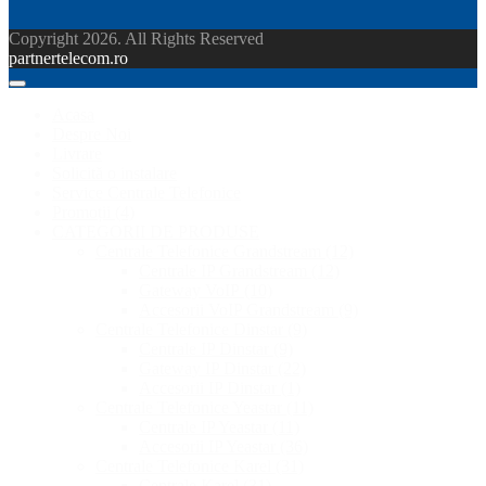
Copyright 2026. All Rights Reserved
partnertelecom.ro
Acasa
Despre Noi
Livrare
Solicită o instalare
Service Centrale Telefonice
Promoții
(4)
CATEGORII DE PRODUSE
Centrale Telefonice Grandstream
(12)
Centrale IP Grandstream
(12)
Gateway VoIP
(10)
Accesorii VoIP Grandstream
(9)
Centrale Telefonice Dinstar
(9)
Centrale IP Dinstar
(9)
Gateway IP Dinstar
(22)
Accesorii IP Dinstar
(1)
Centrale Telefonice Yeastar
(11)
Centrale IP Yeastar
(11)
Accesorii IP Yeastar
(36)
Centrale Telefonice Karel
(31)
Centrale Karel
(31)