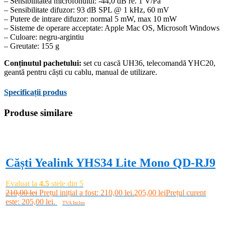
– Sensibilitatea microfonului: -44,0 dB re. 1 V/Pa
– Sensibilitate difuzor: 93 dB SPL @ 1 kHz, 60 mV
– Putere de intrare difuzor: normal 5 mW, max 10 mW
– Sisteme de operare acceptate: Apple Mac OS, Microsoft Windows
– Culoare: negru-argintiu
– Greutate: 155 g
Conținutul pachetului:
set cu cască UH36, telecomandă YHC20,
geantă pentru căști cu cablu, manual de utilizare.
Specificații produs
Produse similare
-2%
Căști Yealink YHS34 Lite Mono QD-RJ9
Evaluat la
4.5
stele din 5
210,00
lei
Prețul inițial a fost: 210,00 lei.
205,00
lei
Prețul curent
este: 205,00 lei.
TVA Inclus
Adaugă în coș
-5%