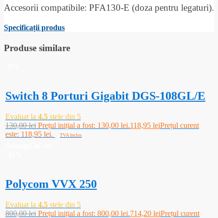
Accesorii compatibile: PFA130-E (doza pentru legaturi).
Specificații produs
Produse similare
-9%
Switch 8 Porturi Gigabit DGS-108GL/E
Evaluat la
4.5
stele din 5
130,00
lei
Prețul inițial a fost: 130,00 lei.
118,95
lei
Prețul curent
este: 118,95 lei.
TVA Inclus
Adaugă în coș
-11%
Polycom VVX 250
Evaluat la
4.5
stele din 5
800,00
lei
Prețul inițial a fost: 800,00 lei.
714,20
lei
Prețul curent