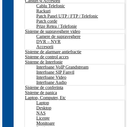
Cabluri și Accesorii
Cablu Telefonic
Rackuri
Patch Panel UTP / FTP / Telefonic
Patch corde
Prize Retea / Telefonie
Sisteme de supraveghere video
Camere de supraveghere
DVR – NVR
Accesorii
Sisteme de alarmare antiefractie
Sisteme de control acces
Sisteme de Interfonie
Interfoane VoIP Grandstream
Interfoane SIP Fanvil
Interfoane Video
Interfoane Audio
Sisteme de conferinta
Sisteme de panica
Laptop, Computer, Etc
Laptop
Desktop
NAS
Licențe
Monitoare