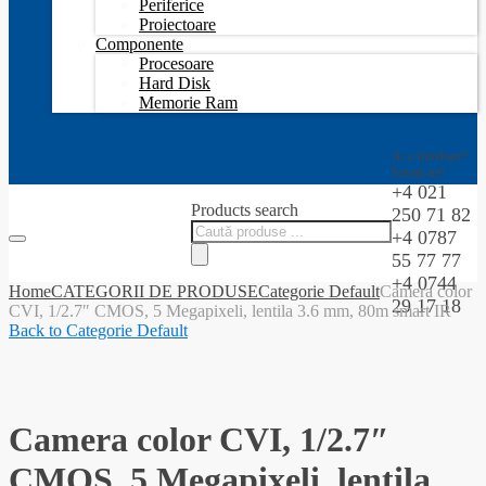
Periferice
Proiectoare
Componente
Procesoare
Hard Disk
Memorie Ram
Ai o întrebare?
Sunați-ne!
+4 021
Products search
250 71 82
+4 0787
55 77 77
+4 0744
Home
CATEGORII DE PRODUSE
Categorie Default
Camera color
29 17 18
CVI, 1/2.7″ CMOS, 5 Megapixeli, lentila 3.6 mm, 80m smart IR
Back to Categorie Default
-9%
Camera color CVI, 1/2.7″
CMOS, 5 Megapixeli, lentila