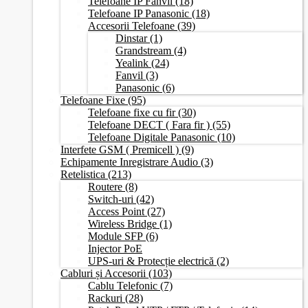
Telefoane IP Fanvil
(18)
Telefoane IP Panasonic
(18)
Accesorii Telefoane
(39)
Dinstar
(1)
Grandstream
(4)
Yealink
(24)
Fanvil
(3)
Panasonic
(6)
Telefoane Fixe
(95)
Telefoane fixe cu fir
(30)
Telefoane DECT ( Fara fir )
(55)
Telefoane Digitale Panasonic
(10)
Interfete GSM ( Premicell )
(9)
Echipamente Inregistrare Audio
(3)
Retelistica
(213)
Routere
(8)
Switch-uri
(42)
Access Point
(27)
Wireless Bridge
(1)
Module SFP
(6)
Injector PoE
UPS-uri & Protecție electrică
(2)
Cabluri și Accesorii
(103)
Cablu Telefonic
(7)
Rackuri
(28)