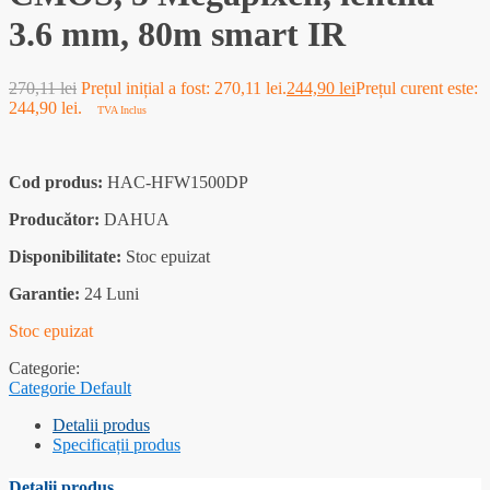
3.6 mm, 80m smart IR
270,11
lei
Prețul inițial a fost: 270,11 lei.
244,90
lei
Prețul curent este:
244,90 lei.
TVA Inclus
Cod produs:
HAC-HFW1500DP
Producător:
DAHUA
Disponibilitate:
Stoc epuizat
Garantie:
24 Luni
Stoc epuizat
Categorie:
Categorie Default
Detalii produs
Specificații produs
Detalii produs