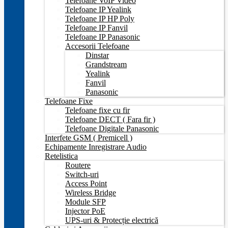
Telefoane VoIP Video
Telefoane IP Yealink
Telefoane IP HP Poly
Telefoane IP Fanvil
Telefoane IP Panasonic
Accesorii Telefoane
Dinstar
Grandstream
Yealink
Fanvil
Panasonic
Telefoane Fixe
Telefoane fixe cu fir
Telefoane DECT ( Fara fir )
Telefoane Digitale Panasonic
Interfete GSM ( Premicell )
Echipamente Inregistrare Audio
Retelistica
Routere
Switch-uri
Access Point
Wireless Bridge
Module SFP
Injector PoE
UPS-uri & Protecție electrică