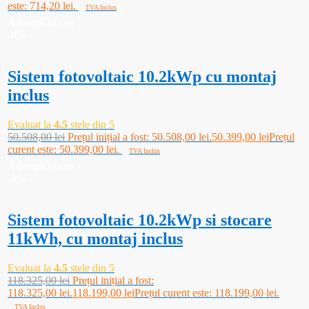
este: 714,20 lei.
TVA Inclus
Adaugă în coș
-0%
Sistem fotovoltaic 10.2kWp cu montaj
inclus
Evaluat la
4.5
stele din 5
50.508,00
lei
Prețul inițial a fost: 50.508,00 lei.
50.399,00
lei
Prețul
curent este: 50.399,00 lei.
TVA Inclus
Adaugă în coș
-0%
Sistem fotovoltaic 10.2kWp si stocare
11kWh, cu montaj inclus
Evaluat la
4.5
stele din 5
118.325,00
lei
Prețul inițial a fost:
118.325,00 lei.
118.199,00
lei
Prețul curent este: 118.199,00 lei.
TVA Inclus