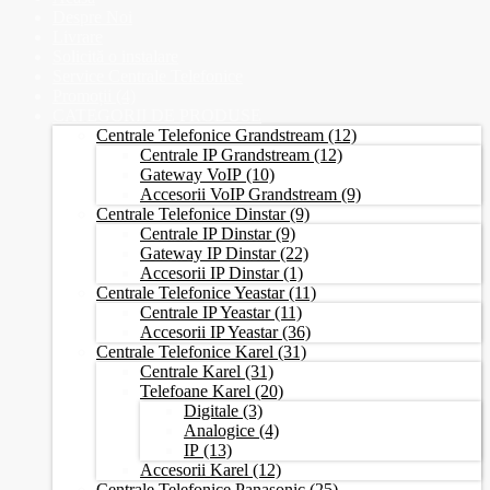
Despre Noi
Livrare
Solicită o instalare
Service Centrale Telefonice
Promoții
(4)
CATEGORII DE PRODUSE
Centrale Telefonice Grandstream
(12)
Centrale IP Grandstream
(12)
Gateway VoIP
(10)
Accesorii VoIP Grandstream
(9)
Centrale Telefonice Dinstar
(9)
Centrale IP Dinstar
(9)
Gateway IP Dinstar
(22)
Accesorii IP Dinstar
(1)
Centrale Telefonice Yeastar
(11)
Centrale IP Yeastar
(11)
Accesorii IP Yeastar
(36)
Centrale Telefonice Karel
(31)
Centrale Karel
(31)
Telefoane Karel
(20)
Digitale
(3)
Analogice
(4)
IP
(13)
Accesorii Karel
(12)
Centrale Telefonice Panasonic
(25)