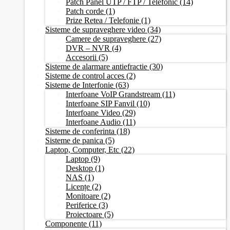
Patch Panel UTP / FTP / Telefonic
(14)
Patch corde
(1)
Prize Retea / Telefonie
(1)
Sisteme de supraveghere video
(34)
Camere de supraveghere
(27)
DVR – NVR
(4)
Accesorii
(5)
Sisteme de alarmare antiefractie
(30)
Sisteme de control acces
(2)
Sisteme de Interfonie
(63)
Interfoane VoIP Grandstream
(11)
Interfoane SIP Fanvil
(10)
Interfoane Video
(29)
Interfoane Audio
(11)
Sisteme de conferinta
(18)
Sisteme de panica
(5)
Laptop, Computer, Etc
(22)
Laptop
(9)
Desktop
(1)
NAS
(1)
Licențe
(2)
Monitoare
(2)
Periferice
(3)
Proiectoare
(5)
Componente
(11)