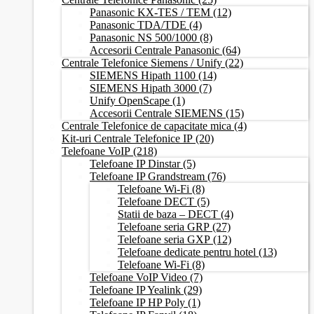
Panasonic KX-TES / TEM
(12)
Panasonic TDA/TDE
(4)
Panasonic NS 500/1000
(8)
Accesorii Centrale Panasonic
(64)
Centrale Telefonice Siemens / Unify
(22)
SIEMENS Hipath 1100
(14)
SIEMENS Hipath 3000
(7)
Unify OpenScape
(1)
Accesorii Centrale SIEMENS
(15)
Centrale Telefonice de capacitate mica
(4)
Kit-uri Centrale Telefonice IP
(20)
Telefoane VoIP
(218)
Telefoane IP Dinstar
(5)
Telefoane IP Grandstream
(76)
Telefoane Wi-Fi
(8)
Telefoane DECT
(5)
Statii de baza – DECT
(4)
Telefoane seria GRP
(27)
Telefoane seria GXP
(12)
Telefoane dedicate pentru hotel
(13)
Telefoane Wi-Fi
(8)
Telefoane VoIP Video
(7)
Telefoane IP Yealink
(29)
Telefoane IP HP Poly
(1)