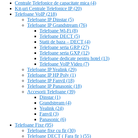
Centrale Telefonice de capacitate mica
(4)
Kit-uri Centrale Telefonice IP
(20)
Telefoane VoIP
(218)
Telefoane IP Dinstar
(5)
Telefoane IP Grandstream
(76)
Telefoane Wi-Fi
(8)
Telefoane DECT
(5)
Statii de baza – DECT
(4)
Telefoane seria GRP
(27)
Telefoane seria GXP
(12)
Telefoane dedicate pentru hotel
(13)
Telefoane VoIP Video
(7)
Telefoane IP Yealink
(29)
Telefoane IP HP Poly
(1)
Telefoane IP Fanvil
(18)
Telefoane IP Panasonic
(18)
Accesorii Telefoane
(39)
Dinstar
(1)
Grandstream
(4)
Yealink
(24)
Fanvil
(3)
Panasonic
(6)
Telefoane Fixe
(95)
Telefoane fixe cu fir
(30)
Telefoane DECT ( Fara fir )
(55)