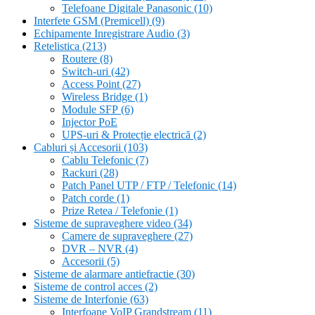
Telefoane Digitale Panasonic
(10)
Interfete GSM (Premicell)
(9)
Echipamente Inregistrare Audio
(3)
Retelistica
(213)
Routere
(8)
Switch-uri
(42)
Access Point
(27)
Wireless Bridge
(1)
Module SFP
(6)
Injector PoE
UPS-uri & Protecție electrică
(2)
Cabluri și Accesorii
(103)
Cablu Telefonic
(7)
Rackuri
(28)
Patch Panel UTP / FTP / Telefonic
(14)
Patch corde
(1)
Prize Retea / Telefonie
(1)
Sisteme de supraveghere video
(34)
Camere de supraveghere
(27)
DVR – NVR
(4)
Accesorii
(5)
Sisteme de alarmare antiefractie
(30)
Sisteme de control acces
(2)
Sisteme de Interfonie
(63)
Interfoane VoIP Grandstream
(11)