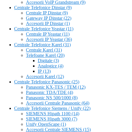
Accesorii VoIP Grandstream
(9)
Centrale Telefonice Dinstar
(9)
Centrale IP Dinstar
(9)
Gateway IP Dinstar
(22)
Accesorii IP Dinstar
(1)
Centrale Telefonice Yeastar
(11)
Centrale IP Yeastar
(11)
Accesorii IP Yeastar
(36)
Centrale Telefonice Karel
(31)
Centrale Karel
(31)
Telefoane Karel
(20)
Digitale
(3)
Analogice
(4)
IP
(13)
Accesorii Karel
(12)
Centrale Telefonice Panasonic
(25)
Panasonic KX-TES / TEM
(12)
Panasonic TDA/TDE
(4)
Panasonic NS 500/1000
(8)
Accesorii Centrale Panasonic
(64)
Centrale Telefonice Siemens / Unify
(22)
SIEMENS Hipath 1100
(14)
SIEMENS Hipath 3000
(7)
Unify OpenScape
(1)
Accesorii Centrale SIEMENS
(15)