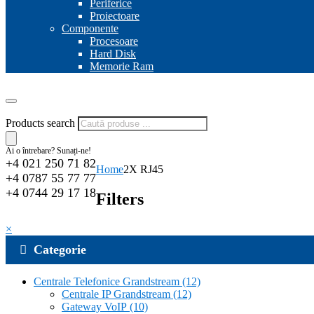
Periferice
Proiectoare
Componente
Procesoare
Hard Disk
Memorie Ram
Products search
Ai o întrebare? Sunați-ne!
+4 021 250 71 82
Home
2X RJ45
+4 0787 55 77 77
+4 0744 29 17 18
Filters
×
Categorie
Centrale Telefonice Grandstream
(12)
Centrale IP Grandstream
(12)
Gateway VoIP
(10)