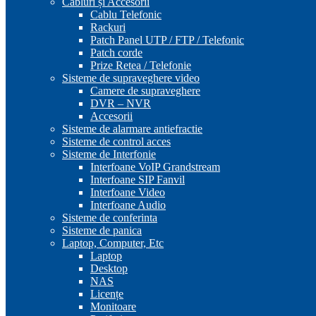
Cabluri și Accesorii
Cablu Telefonic
Rackuri
Patch Panel UTP / FTP / Telefonic
Patch corde
Prize Retea / Telefonie
Sisteme de supraveghere video
Camere de supraveghere
DVR – NVR
Accesorii
Sisteme de alarmare antiefractie
Sisteme de control acces
Sisteme de Interfonie
Interfoane VoIP Grandstream
Interfoane SIP Fanvil
Interfoane Video
Interfoane Audio
Sisteme de conferinta
Sisteme de panica
Laptop, Computer, Etc
Laptop
Desktop
NAS
Licențe
Monitoare