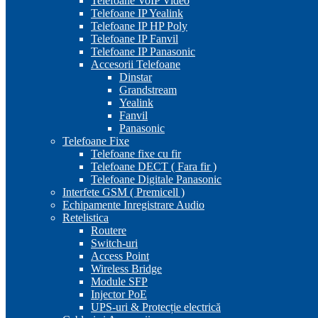
Telefoane VoIP Video
Telefoane IP Yealink
Telefoane IP HP Poly
Telefoane IP Fanvil
Telefoane IP Panasonic
Accesorii Telefoane
Dinstar
Grandstream
Yealink
Fanvil
Panasonic
Telefoane Fixe
Telefoane fixe cu fir
Telefoane DECT ( Fara fir )
Telefoane Digitale Panasonic
Interfete GSM ( Premicell )
Echipamente Inregistrare Audio
Retelistica
Routere
Switch-uri
Access Point
Wireless Bridge
Module SFP
Injector PoE
UPS-uri & Protecție electrică