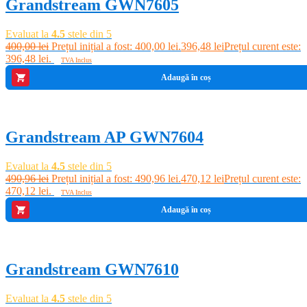
Grandstream GWN7605
Evaluat la
4.5
stele din 5
400,00
lei
Prețul inițial a fost: 400,00 lei.
396,48
lei
Prețul curent este:
396,48 lei.
TVA Inclus
Adaugă în coș
-4%
Grandstream AP GWN7604
Evaluat la
4.5
stele din 5
490,96
lei
Prețul inițial a fost: 490,96 lei.
470,12
lei
Prețul curent este:
470,12 lei.
TVA Inclus
Adaugă în coș
-2%
Grandstream GWN7610
Evaluat la
4.5
stele din 5