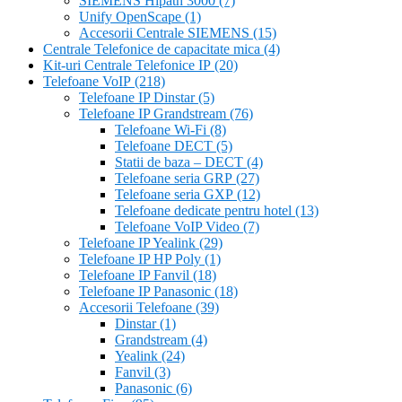
SIEMENS Hipath 3000
(7)
Unify OpenScape
(1)
Accesorii Centrale SIEMENS
(15)
Centrale Telefonice de capacitate mica
(4)
Kit-uri Centrale Telefonice IP
(20)
Telefoane VoIP
(218)
Telefoane IP Dinstar
(5)
Telefoane IP Grandstream
(76)
Telefoane Wi-Fi
(8)
Telefoane DECT
(5)
Statii de baza – DECT
(4)
Telefoane seria GRP
(27)
Telefoane seria GXP
(12)
Telefoane dedicate pentru hotel
(13)
Telefoane VoIP Video
(7)
Telefoane IP Yealink
(29)
Telefoane IP HP Poly
(1)
Telefoane IP Fanvil
(18)
Telefoane IP Panasonic
(18)
Accesorii Telefoane
(39)
Dinstar
(1)
Grandstream
(4)
Yealink
(24)
Fanvil
(3)
Panasonic
(6)