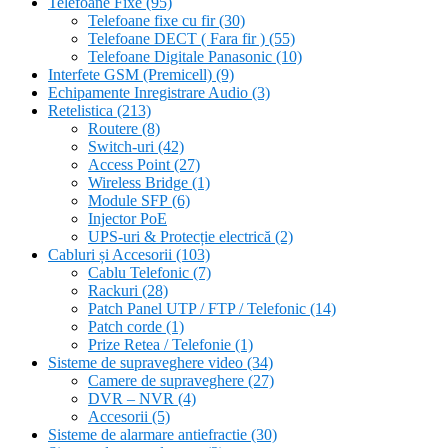
Telefoane Fixe
(95)
Telefoane fixe cu fir
(30)
Telefoane DECT ( Fara fir )
(55)
Telefoane Digitale Panasonic
(10)
Interfete GSM (Premicell)
(9)
Echipamente Inregistrare Audio
(3)
Retelistica
(213)
Routere
(8)
Switch-uri
(42)
Access Point
(27)
Wireless Bridge
(1)
Module SFP
(6)
Injector PoE
UPS-uri & Protecție electrică
(2)
Cabluri și Accesorii
(103)
Cablu Telefonic
(7)
Rackuri
(28)
Patch Panel UTP / FTP / Telefonic
(14)
Patch corde
(1)
Prize Retea / Telefonie
(1)
Sisteme de supraveghere video
(34)
Camere de supraveghere
(27)
DVR – NVR
(4)
Accesorii
(5)
Sisteme de alarmare antiefractie
(30)