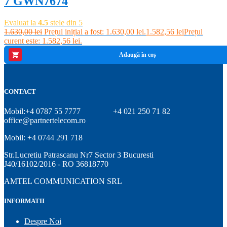
7 GWN7674
Evaluat la
4.5
stele din 5
1.630,00
lei
Prețul inițial a fost: 1.630,00 lei.
1.582,56
lei
Prețul
curent este: 1.582,56 lei.
Adaugă în coș
CONTACT
Mobil:+4 0787 55 7777
+4 021 250 71 82
office@partnertelecom.ro
Mobil: +4 0744 291 718
Str.Lucretiu Patrascanu Nr7 Sector 3 Bucuresti
J40/16102/2016 - RO 36818770
AMTEL COMMUNICATION SRL
INFORMATII
Despre Noi