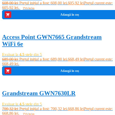
608,00
lei
Prețul inițial a fost: 608,00 lei.
605,92
lei
Prețul curent este:
605,92 lei.
TVA Inclus
Adaugă în coș
-3%
Access Point GWN7665 Grandstream
WiFi 6e
Evaluat la
4.5
stele din 5
689,00
lei
Prețul inițial a fost: 689,00 lei.
668,49
lei
Prețul curent este:
668,49 lei.
Adaugă în coș
-4%
Grandstream GWN7630LR
Evaluat la
4.5
stele din 5
700,32
lei
Prețul inițial a fost: 700,32 lei.
668,86
lei
Prețul curent este:
668,86 lei.
TVA Inclus