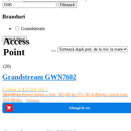
Filtrează
Branduri
Grandstream
Access
Aplică filtrul
Point
-8%
(20)
Grandstream GWN7602
Evaluat la
4.5
stele din 5
383,00
lei
Prețul inițial a fost: 383,00 lei.
351,90
lei
Prețul curent este:
351,90 lei.
TVA Inclus
Adaugă în coș
-1%