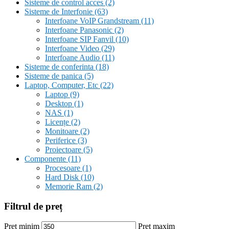
Sisteme de control acces
(2)
Sisteme de Interfonie
(63)
Interfoane VoIP Grandstream
(11)
Interfoane Panasonic
(2)
Interfoane SIP Fanvil
(10)
Interfoane Video
(29)
Interfoane Audio
(11)
Sisteme de conferinta
(18)
Sisteme de panica
(5)
Laptop, Computer, Etc
(22)
Laptop
(9)
Desktop
(1)
NAS
(1)
Licențe
(2)
Monitoare
(2)
Periferice
(3)
Proiectoare
(5)
Componente
(11)
Procesoare
(1)
Hard Disk
(10)
Memorie Ram
(2)
Filtrul de preț
Preț minim
Preț maxim