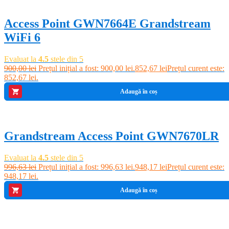
Access Point GWN7664E Grandstream
WiFi 6
Evaluat la
4.5
stele din 5
900,00
lei
Prețul inițial a fost: 900,00 lei.
852,67
lei
Prețul curent este:
852,67 lei.
Adaugă în coș
-5%
Grandstream Access Point GWN7670LR
Evaluat la
4.5
stele din 5
996,63
lei
Prețul inițial a fost: 996,63 lei.
948,17
lei
Prețul curent este:
948,17 lei.
Adaugă în coș
-4%