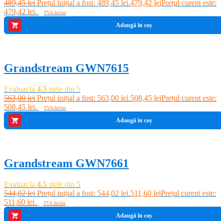
489,45
lei
Prețul inițial a fost: 489,45 lei.
479,42
lei
Prețul curent este:
479,42 lei.
TVA Inclus
Adaugă în coș
-10%
Grandstream GWN7615
Evaluat la
4.5
stele din 5
563,00
lei
Prețul inițial a fost: 563,00 lei.
508,45
lei
Prețul curent este:
508,45 lei.
TVA Inclus
Adaugă în coș
-6%
Grandstream GWN7661
Evaluat la
4.5
stele din 5
544,02
lei
Prețul inițial a fost: 544,02 lei.
511,60
lei
Prețul curent este:
511,60 lei.
TVA Inclus
Adaugă în coș