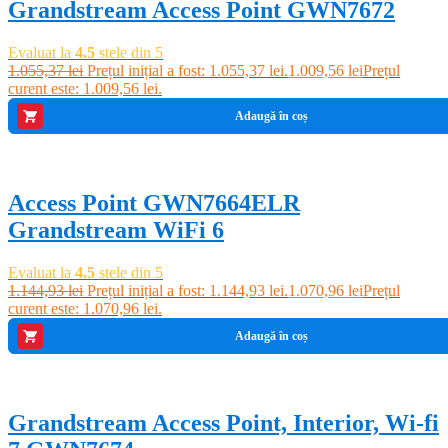
Grandstream Access Point GWN7672
Evaluat la
4.5
stele din 5
1.055,37
lei
Prețul inițial a fost: 1.055,37 lei.
1.009,56
lei
Prețul
curent este: 1.009,56 lei.
Adaugă în coș
-6%
Access Point GWN7664ELR
Grandstream WiFi 6
Evaluat la
4.5
stele din 5
1.144,93
lei
Prețul inițial a fost: 1.144,93 lei.
1.070,96
lei
Prețul
curent este: 1.070,96 lei.
Adaugă în coș
-3%
Grandstream Access Point, Interior, Wi-fi