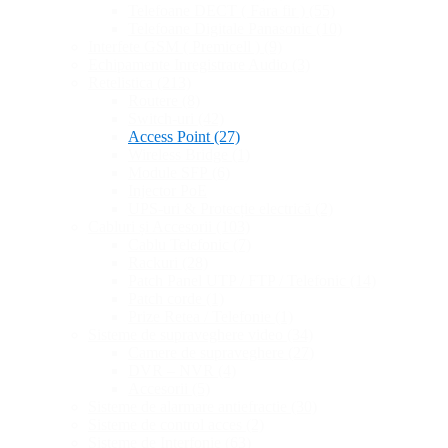
Telefoane DECT ( Fara fir )
(55)
Telefoane Digitale Panasonic
(10)
Interfete GSM ( Premicell )
(9)
Echipamente Inregistrare Audio
(3)
Retelistica
(213)
Routere
(8)
Switch-uri
(42)
Access Point
(27)
Wireless Bridge
(1)
Module SFP
(6)
Injector PoE
UPS-uri & Protecție electrică
(2)
Cabluri și Accesorii
(103)
Cablu Telefonic
(7)
Rackuri
(28)
Patch Panel UTP / FTP / Telefonic
(14)
Patch corde
(1)
Prize Retea / Telefonie
(1)
Sisteme de supraveghere video
(34)
Camere de supraveghere
(27)
DVR – NVR
(4)
Accesorii
(5)
Sisteme de alarmare antiefractie
(30)
Sisteme de control acces
(2)
Sisteme de Interfonie
(63)