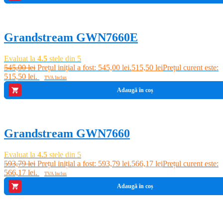
-5%
Grandstream GWN7660E
Evaluat la
4.5
stele din 5
545,00
lei
Prețul inițial a fost: 545,00 lei.
515,50
lei
Prețul curent este:
515,50 lei.
TVA Inclus
Adaugă în coș
-5%
Grandstream GWN7660
Evaluat la
4.5
stele din 5
593,79
lei
Prețul inițial a fost: 593,79 lei.
566,17
lei
Prețul curent este:
566,17 lei.
TVA Inclus
Adaugă în coș
-5%