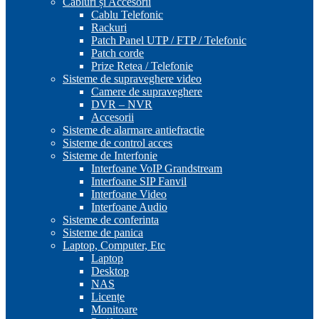
Cabluri și Accesorii
Cablu Telefonic
Rackuri
Patch Panel UTP / FTP / Telefonic
Patch corde
Prize Retea / Telefonie
Sisteme de supraveghere video
Camere de supraveghere
DVR – NVR
Accesorii
Sisteme de alarmare antiefractie
Sisteme de control acces
Sisteme de Interfonie
Interfoane VoIP Grandstream
Interfoane SIP Fanvil
Interfoane Video
Interfoane Audio
Sisteme de conferinta
Sisteme de panica
Laptop, Computer, Etc
Laptop
Desktop
NAS
Licențe
Monitoare