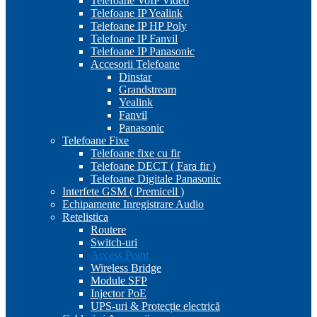
Telefoane VoIP Video
Telefoane IP Yealink
Telefoane IP HP Poly
Telefoane IP Fanvil
Telefoane IP Panasonic
Accesorii Telefoane
Dinstar
Grandstream
Yealink
Fanvil
Panasonic
Telefoane Fixe
Telefoane fixe cu fir
Telefoane DECT ( Fara fir )
Telefoane Digitale Panasonic
Interfete GSM ( Premicell )
Echipamente Inregistrare Audio
Retelistica
Routere
Switch-uri
Access Point
Wireless Bridge
Module SFP
Injector PoE
UPS-uri & Protecție electrică