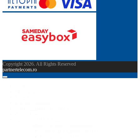
Copyright 2026. All Rights Reserved
partnertelecom.ro
Acasa
Despre Noi
Livrare
Solicită o instalare
Service Centrale Telefonice
Promoții
(4)
CATEGORII DE PRODUSE
Centrale Telefonice Grandstream
(12)
Centrale IP Grandstream
(12)
Gateway VoIP
(10)