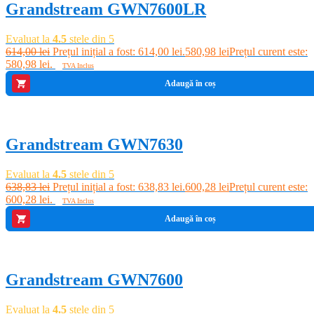
Grandstream GWN7600LR
Evaluat la
4.5
stele din 5
614,00
lei
Prețul inițial a fost: 614,00 lei.
580,98
lei
Prețul curent este:
580,98 lei.
TVA Inclus
Adaugă în coș
-6%
Grandstream GWN7630
Evaluat la
4.5
stele din 5
638,83
lei
Prețul inițial a fost: 638,83 lei.
600,28
lei
Prețul curent este:
600,28 lei.
TVA Inclus
Adaugă în coș
-0%
Grandstream GWN7600
Evaluat la
4.5
stele din 5