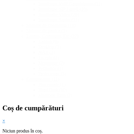
Interfoane VoIP Grandstream
(11)
Interfoane SIP Fanvil
(10)
Interfoane Video
(29)
Interfoane Audio
(11)
Sisteme de conferinta
(18)
Sisteme de panica
(5)
Laptop, Computer, Etc
(22)
Laptop
(9)
Desktop
(1)
NAS
(1)
Licențe
(2)
Monitoare
(2)
Periferice
(3)
Proiectoare
(5)
Componente
(11)
Procesoare
(1)
Hard Disk
(10)
Memorie Ram
(2)
Coș de cumpărături
×
Niciun produs în coș.