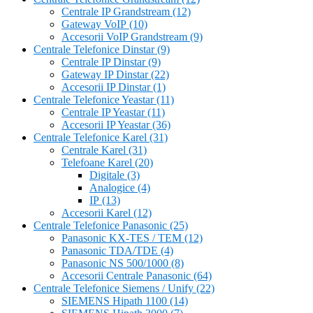
Centrale IP Grandstream
(12)
Gateway VoIP
(10)
Accesorii VoIP Grandstream
(9)
Centrale Telefonice Dinstar
(9)
Centrale IP Dinstar
(9)
Gateway IP Dinstar
(22)
Accesorii IP Dinstar
(1)
Centrale Telefonice Yeastar
(11)
Centrale IP Yeastar
(11)
Accesorii IP Yeastar
(36)
Centrale Telefonice Karel
(31)
Centrale Karel
(31)
Telefoane Karel
(20)
Digitale
(3)
Analogice
(4)
IP
(13)
Accesorii Karel
(12)
Centrale Telefonice Panasonic
(25)
Panasonic KX-TES / TEM
(12)
Panasonic TDA/TDE
(4)
Panasonic NS 500/1000
(8)
Accesorii Centrale Panasonic
(64)
Centrale Telefonice Siemens / Unify
(22)
SIEMENS Hipath 1100
(14)