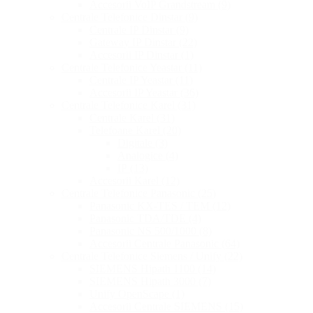
Accesorii VoIP Grandstream
(9)
Centrale Telefonice Dinstar
(9)
Centrale IP Dinstar
(9)
Gateway IP Dinstar
(22)
Accesorii IP Dinstar
(1)
Centrale Telefonice Yeastar
(11)
Centrale IP Yeastar
(11)
Accesorii IP Yeastar
(36)
Centrale Telefonice Karel
(31)
Centrale Karel
(31)
Telefoane Karel
(20)
Digitale
(3)
Analogice
(4)
IP
(13)
Accesorii Karel
(12)
Centrale Telefonice Panasonic
(25)
Panasonic KX-TES / TEM
(12)
Panasonic TDA/TDE
(4)
Panasonic NS 500/1000
(8)
Accesorii Centrale Panasonic
(64)
Centrale Telefonice Siemens / Unify
(22)
SIEMENS Hipath 1100
(14)
SIEMENS Hipath 3000
(7)
Unify OpenScape
(1)
Accesorii Centrale SIEMENS
(15)