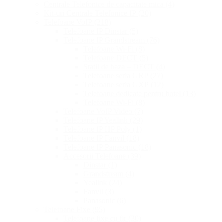
Centrale Telefonice de capacitate mica
(4)
Kit-uri Centrale Telefonice IP
(20)
Telefoane VoIP
(218)
Telefoane IP Dinstar
(5)
Telefoane IP Grandstream
(76)
Telefoane Wi-Fi
(8)
Telefoane DECT
(5)
Statii de baza – DECT
(4)
Telefoane seria GRP
(27)
Telefoane seria GXP
(12)
Telefoane dedicate pentru hotel
(13)
Telefoane Wi-Fi
(8)
Telefoane VoIP Video
(7)
Telefoane IP Yealink
(29)
Telefoane IP HP Poly
(1)
Telefoane IP Fanvil
(18)
Telefoane IP Panasonic
(18)
Accesorii Telefoane
(39)
Dinstar
(1)
Grandstream
(4)
Yealink
(24)
Fanvil
(3)
Panasonic
(6)
Telefoane Fixe
(95)
Telefoane fixe cu fir
(30)