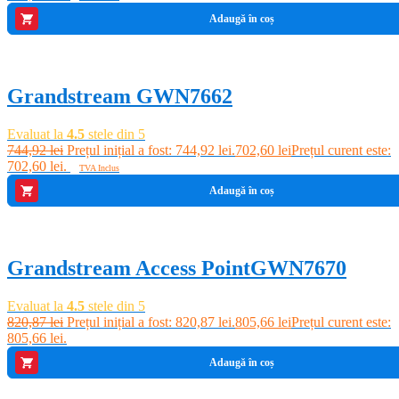
Adaugă în coș
-6%
Grandstream GWN7662
Evaluat la
4.5
stele din 5
744,92
lei
Prețul inițial a fost: 744,92 lei.
702,60
lei
Prețul curent este:
702,60 lei.
TVA Inclus
Adaugă în coș
-2%
Grandstream Access PointGWN7670
Evaluat la
4.5
stele din 5
820,87
lei
Prețul inițial a fost: 820,87 lei.
805,66
lei
Prețul curent este:
805,66 lei.
Adaugă în coș
-5%