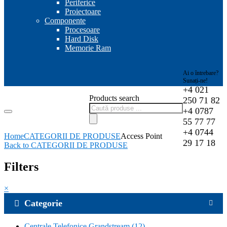
Periferice
Proiectoare
Componente
Procesoare
Hard Disk
Memorie Ram
Ai o întrebare?
Sunați-ne!
+4 021
Products search
250 71 82
+4 0787
55 77 77
+4 0744
Home
CATEGORII DE PRODUSE
Access Point
29 17 18
Back to CATEGORII DE PRODUSE
Filters
×
Categorie
Centrale Telefonice Grandstream
(12)